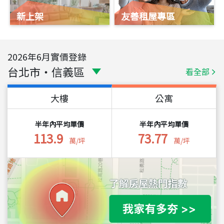
新上架
友善租屋專區
2026
年
6
月實價登錄
台北市
・
信義區
看全部
大樓
公寓
半年內平均單價
半年內平均單價
113.9
73.77
萬/坪
萬/坪