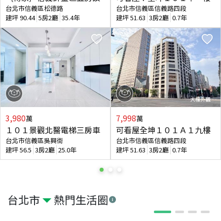
台北市信義區松德路
台北市信義區信義路四段
建坪
90.44
5房2廳
35.4年
建坪
51.63
3房2廳
0.7年
3,980
7,998
萬
萬
１０１景觀北醫電梯三房車
可看屋全坤１０１Ａ１九樓
台北市信義區吳興街
台北市信義區信義路四段
建坪
56.5
3房2廳
25.0年
建坪
51.63
3房2廳
0.7年
台北市
熱門生活圈