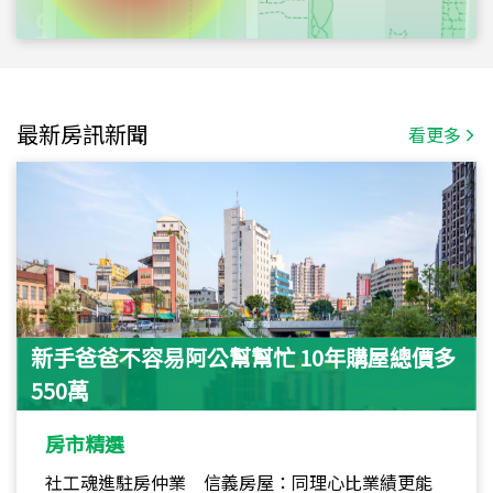
最新房訊新聞
看更多
新手爸爸不容易阿公幫幫忙 10年購屋總價多
550萬
房市精選
社工魂進駐房仲業 信義房屋：同理心比業績更能