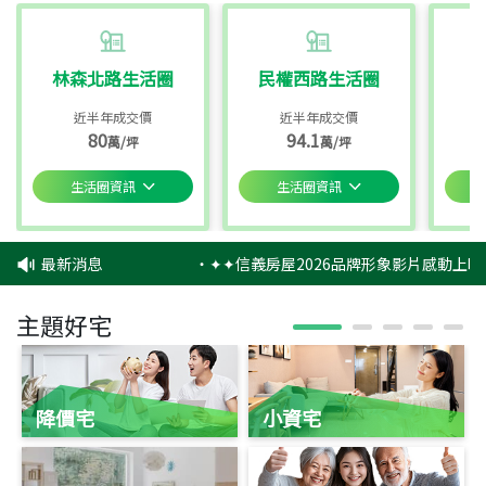
林森北路生活圈
民權西路生活圈
近半年成交價
近半年成交價
80
94.1
萬/坪
萬/坪
生活圈資訊
生活圈資訊
最新消息
‧
✦✦信義房屋2026品牌形象影片感動上映
主題好宅
降價宅
小資宅