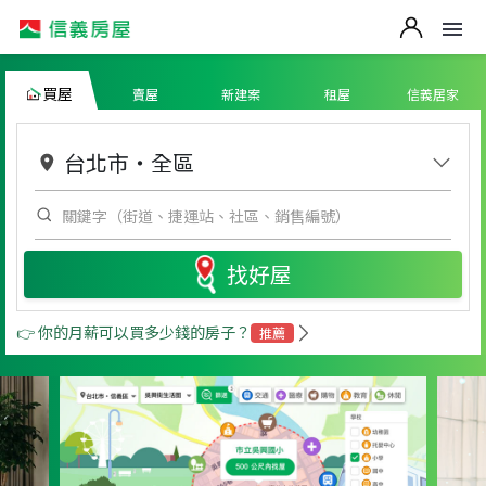
買屋
賣屋
新建案
租屋
信義居家
台北市
・
全區
找好屋
👉 你的月薪可以買多少錢的房子？
推薦