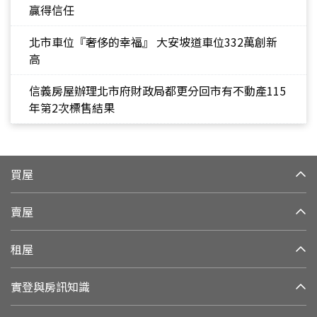
贏得信任
北市車位『奢侈的幸福』 大安坡道車位332萬創新
高
信義房屋辦理北市府財政局都更分回市有不動產115
年第2次標售結果
買屋
賣屋
租屋
實登與房訊知識