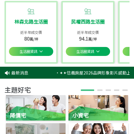
林森北路生活圈
民權西路生活圈
近半年成交價
近半年成交價
80
94.1
萬/坪
萬/坪
生活圈資訊
生活圈資訊
最新消息
‧
✦✦信義房屋2026品牌形象影片感動上映
主題好宅
降價宅
小資宅