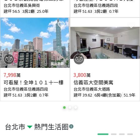
台北市信義區吳興街
台北市信義區信義路四段
建坪
56.5
3房2廳
25.0年
建坪
51.63
3房2廳
0.7年
7,998
3,800
萬
萬
可看屋！全坤１０１十一樓
信義區大空間美寓
台北市信義區信義路四段
台北市信義區大道路
建坪
51.63
3房2廳
0.7年
建坪
39.62
6房4廳(含加蓋)
51.9年
台北市
熱門生活圈