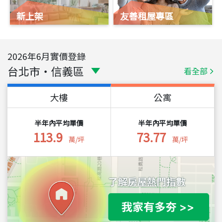
新上架
友善租屋專區
2026
年
6
月實價登錄
台北市
・
信義區
看全部
大樓
公寓
半年內平均單價
半年內平均單價
113.9
73.77
萬/坪
萬/坪