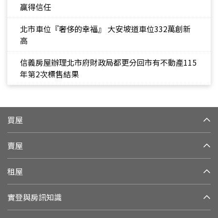
贏得信任
北市車位『奢侈的幸福』 大安坡道車位332萬創新
高
信義房屋辦理北市府財政局都更分回市有不動產115
年第2次標售結果
買屋
賣屋
租屋
實登與房訊知識