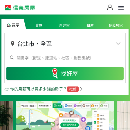
買屋
賣屋
新建案
租屋
信義居家
台北市
・
全區
找好屋
👉 你的月薪可以買多少錢的房子？
推薦