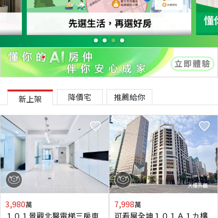
降價宅
推薦給你
新上架
3,980
7,998
萬
萬
１０１景觀北醫電梯三房車
可看屋全坤１０１Ａ１九樓