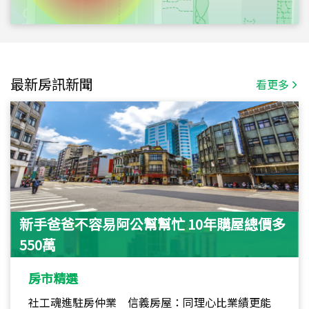
最新房訊新聞
看更多
新手爸爸不容易阿公幫幫忙 10年購屋總價多
550萬
房市精選
社工魂進駐房仲業 信義房屋：同理心比業績更能