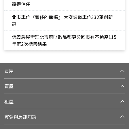
贏得信任
北市車位『奢侈的幸福』 大安坡道車位332萬創新
高
信義房屋辦理北市府財政局都更分回市有不動產115
年第2次標售結果
買屋
賣屋
租屋
實登與房訊知識