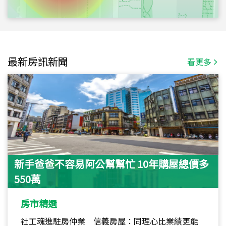
最新房訊新聞
看更多
新手爸爸不容易阿公幫幫忙 10年購屋總價多
550萬
房市精選
社工魂進駐房仲業 信義房屋：同理心比業績更能