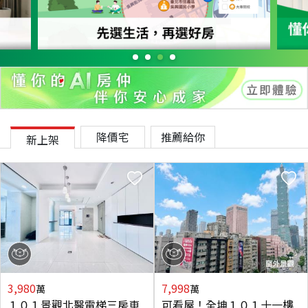
降價宅
推薦給你
新上架
3,980
7,998
萬
萬
１０１景觀北醫電梯三房車
可看屋！全坤１０１十一樓