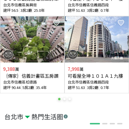
台北市信義區吳興街
台北市信義區信義路四段
建坪
56.5
3房2廳
25.0年
建坪
51.63
3房2廳
0.7年
9,388
7,998
萬
萬
｛傳家｝信義計畫區五房讚
可看屋全坤１０１Ａ１九樓
台北市信義區松德路
台北市信義區信義路四段
建坪
90.44
5房2廳
35.4年
建坪
51.63
3房2廳
0.7年
台北市
熱門生活圈