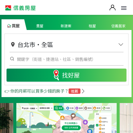
買屋
賣屋
新建案
租屋
信義居家
台北市
・
全區
找好屋
👉 你的月薪可以買多少錢的房子？
推薦