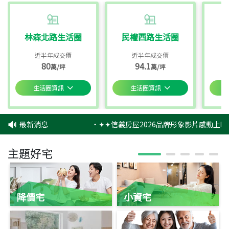
林森北路生活圈
民權西路生活圈
近半年成交價
近半年成交價
80
94.1
萬/坪
萬/坪
生活圈資訊
生活圈資訊
最新消息
‧
✦✦信義房屋2026品牌形象影片感動上映
主題好宅
降價宅
小資宅