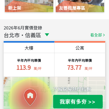
新上架
友善租屋專區
2026
年
6
月實價登錄
台北市
・
信義區
看全部
大樓
公寓
半年內平均單價
半年內平均單價
113.9
73.77
萬/坪
萬/坪