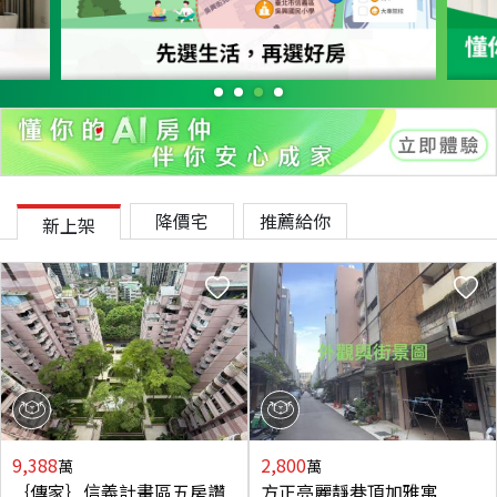
降價宅
推薦給你
新上架
9,388
2,800
萬
萬
｛傳家｝信義計畫區五房讚
方正亮麗靜巷頂加雅寓