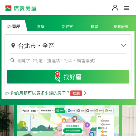
買屋
賣屋
新建案
租屋
信義居家
台北市
・
全區
找好屋
👉 你的月薪可以買多少錢的房子？
推薦