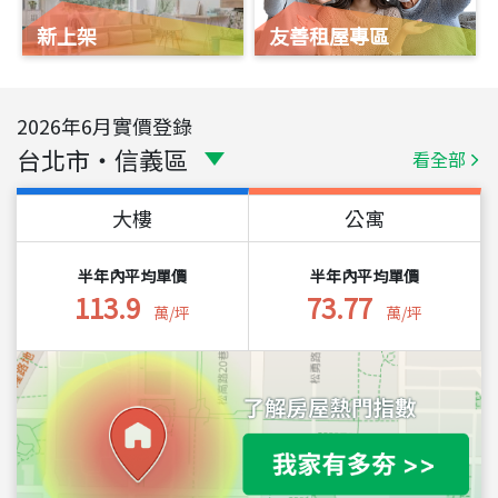
新上架
友善租屋專區
2026
年
6
月實價登錄
台北市
・
信義區
看全部
大樓
公寓
半年內平均單價
半年內平均單價
113.9
73.77
萬/坪
萬/坪