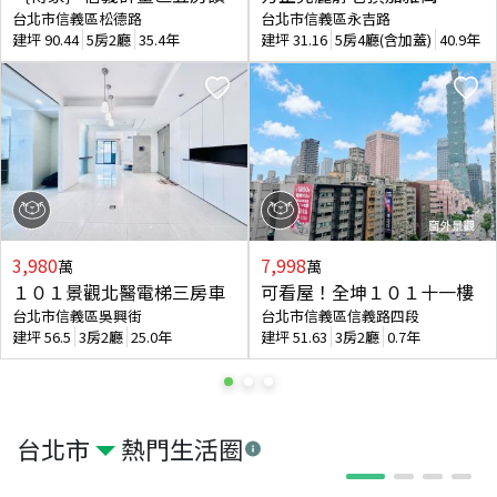
台北市信義區松德路
台北市信義區永吉路
建坪
90.44
5房2廳
35.4年
建坪
31.16
5房4廳(含加蓋)
40.9年
3,980
7,998
萬
萬
１０１景觀北醫電梯三房車
可看屋！全坤１０１十一樓
台北市信義區吳興街
台北市信義區信義路四段
建坪
56.5
3房2廳
25.0年
建坪
51.63
3房2廳
0.7年
台北市
熱門生活圈