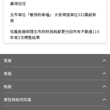
贏得信任
北市車位『奢侈的幸福』 大安坡道車位332萬創新
高
信義房屋辦理北市府財政局都更分回市有不動產115
年第2次標售結果
買屋
賣屋
租屋
實登與房訊知識