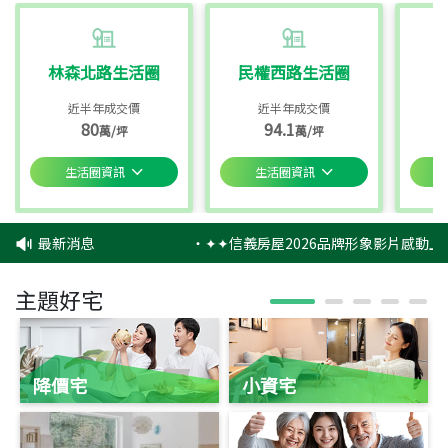
林森北路生活圈
民權西路生活圈
近半年成交價
近半年成交價
80
94.1
萬/坪
萬/坪
生活圈資訊
生活圈資訊
最新消息
‧
✦✦信義房屋2026品牌形象影片感動上
主題好宅
降價宅
小資宅