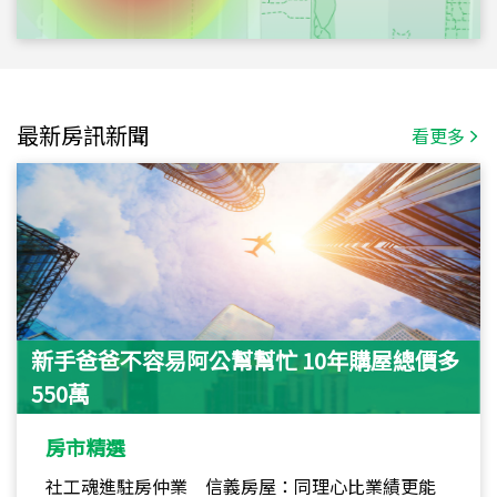
最新房訊新聞
看更多
新手爸爸不容易阿公幫幫忙 10年購屋總價多
550萬
房市精選
社工魂進駐房仲業 信義房屋：同理心比業績更能