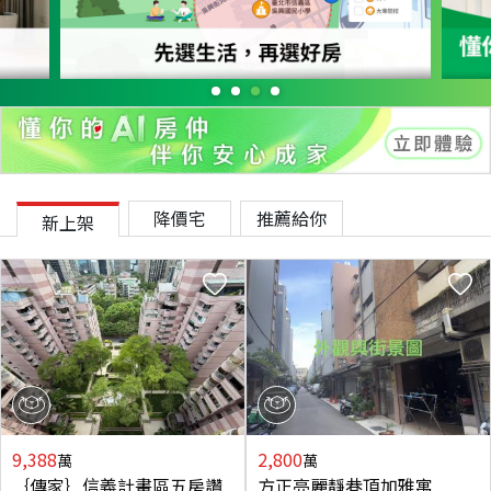
降價宅
推薦給你
新上架
9,388
2,800
萬
萬
｛傳家｝信義計畫區五房讚
方正亮麗靜巷頂加雅寓