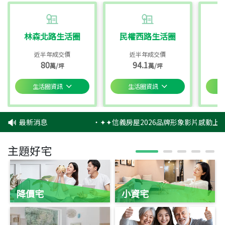
林森北路生活圈
民權西路生活圈
近半年成交價
近半年成交價
80
94.1
萬/坪
萬/坪
生活圈資訊
生活圈資訊
最新消息
‧
✦✦信義房屋2026品牌形象影片感動上映
主題好宅
降價宅
小資宅