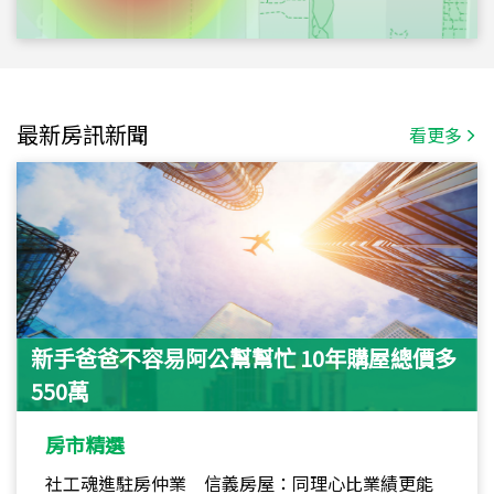
最新房訊新聞
看更多
新手爸爸不容易阿公幫幫忙 10年購屋總價多
550萬
房市精選
社工魂進駐房仲業 信義房屋：同理心比業績更能