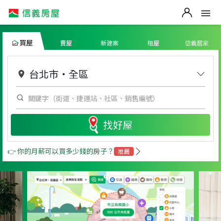
買屋
賣屋
新建案
租屋
信義居家
台北市
・
全區
找好屋
👉 你的月薪可以買多少錢的房子？
推薦