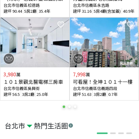
台北市信義區松德路
台北市信義區永吉路
建坪
90.44
5房2廳
35.4年
建坪
31.16
5房4廳(含加蓋)
40.9年
3,980
7,998
萬
萬
１０１景觀北醫電梯三房車
可看屋！全坤１０１十一樓
台北市信義區吳興街
台北市信義區信義路四段
建坪
56.5
3房2廳
25.0年
建坪
51.63
3房2廳
0.7年
台北市
熱門生活圈