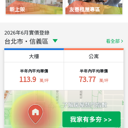
新上架
友善租屋專區
2026
年
6
月實價登錄
台北市
・
信義區
看全部
大樓
公寓
半年內平均單價
半年內平均單價
113.9
73.77
萬/坪
萬/坪