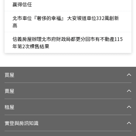
贏得信任
北市車位『奢侈的幸福』 大安坡道車位332萬創新
高
信義房屋辦理北市府財政局都更分回市有不動產115
年第2次標售結果
買屋
賣屋
租屋
實登與房訊知識