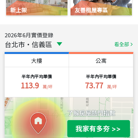
新上架
友善租屋專區
2026
年
6
月實價登錄
台北市
・
信義區
看全部
大樓
公寓
半年內平均單價
半年內平均單價
113.9
73.77
萬/坪
萬/坪