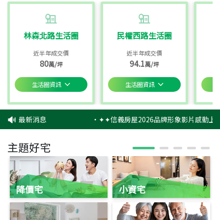
林森北路生活圈
民權西路生活圈
近半年成交價
近半年成交價
80
94.1
萬/坪
萬/坪
生活圈資訊
生活圈資訊
最新消息
‧
✦✦信義房屋2026品牌形象影片感動上映
主題好宅
降價宅
小資宅