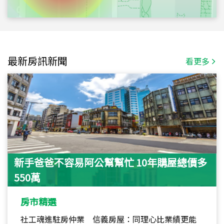
最新房訊新聞
看更多
新手爸爸不容易阿公幫幫忙 10年購屋總價多
550萬
房市精選
社工魂進駐房仲業 信義房屋：同理心比業績更能