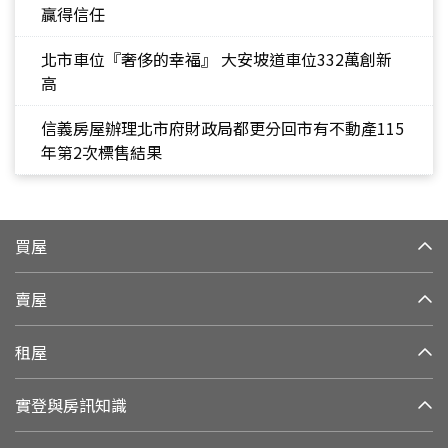
贏得信任
北市車位『奢侈的幸福』 大安坡道車位332萬創新
高
信義房屋辦理北市府財政局都更分回市有不動產115
年第2次標售結果
買屋
賣屋
租屋
實登與房訊知識