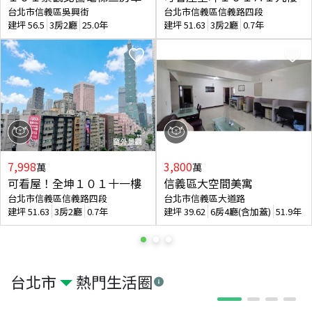
台北市信義區吳興街
台北市信義區信義路四段
建坪
56.5
3房2廳
25.0年
建坪
51.63
3房2廳
0.7年
7,998
3,800
萬
萬
可看屋！全坤１０１十一樓
信義區大空間美寓
台北市信義區信義路四段
台北市信義區大道路
建坪
51.63
3房2廳
0.7年
建坪
39.62
6房4廳(含加蓋)
51.9年
台北市
熱門生活圈