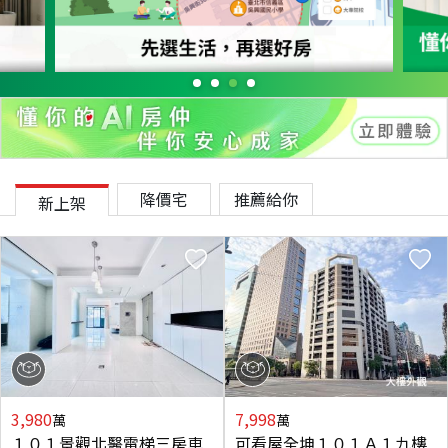
降價宅
推薦給你
新上架
3,980
7,998
萬
萬
１０１景觀北醫電梯三房車
可看屋全坤１０１Ａ１九樓