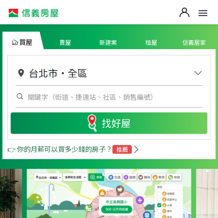
買屋
賣屋
新建案
租屋
信義居家
台北市
・
全區
找好屋
👉 你的月薪可以買多少錢的房子？
推薦