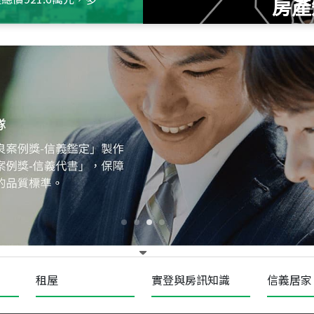
房產
115
年
07
月 成交
十泉十美
台北市北投區光明路
115
年
07
月 成交
四維天廈
新竹市新竹市四維路
115
年
07
月 成交
菁英典藏
新竹市新竹市慈祥路
租屋
實登與房訊知識
信義居家