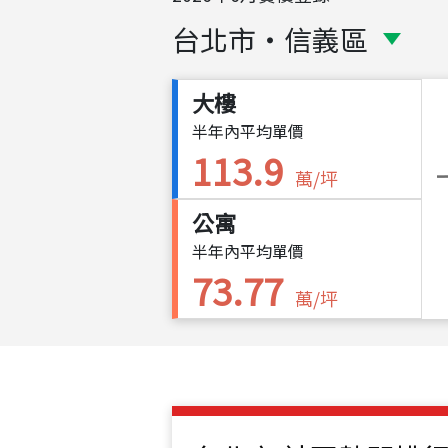
台北市
・
信義區
大樓
半年內平均單價
113.9
萬/坪
公寓
半年內平均單價
73.77
萬/坪