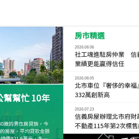
115
年
07
月 成交
菁英典藏
新竹市新竹市慈祥路
房市精選
115
年
07
月 成交
長隄
2026.08.06
新北市永和區環河西
社工魂進駐房仲業 信
業績更能贏得信任
115
年
07
月 成交
央央
2026.08.05
新竹縣竹北市高鐵八
北市車位『奢侈的幸福
115
年
07
月 成交
332萬創新高
幫幫忙 10年
小西華
台北市內湖區康寧路
2026.07.23
信義房屋辦理北市府財
115
年
07
月 成交
40歲的男性房貸族，今
不動產115年第2次標
捷豹
萬元的房屋，平均貸款金額
台北市中山區長春路
屋總價921.6萬元，多出