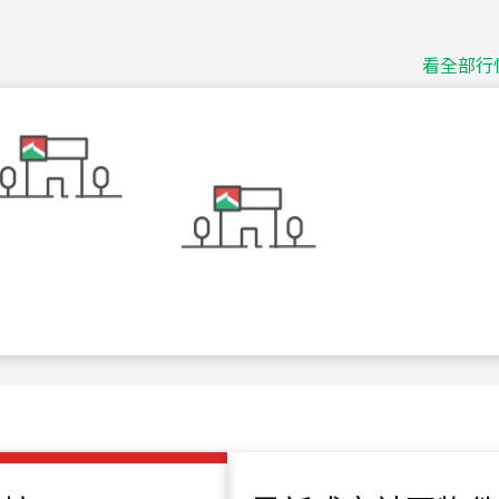
捷豹
台北市中山區長春路
看全部行
115
年
07
月 成交
十泉十美
台北市北投區光明路
115
年
07
月 成交
四維天廈
新竹市新竹市四維路
115
年
07
月 成交
菁英典藏
新竹市新竹市慈祥路
115
年
07
月 成交
長隄
新北市永和區環河西