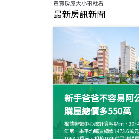
買賣房屋大小事就看
最新房訊新聞
新手爸爸不容易阿公
購屋總價多550萬
根據聯徵中心統計資料顯示，30~
年第一季平均購買總價1473.6
1063.2萬元，相較10年前平均購