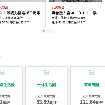
980
7,998
萬
萬
０１景觀北醫電梯三房車
可看屋！全坤１０１十一樓
北市信義區吳興街
台北市信義區信義路四段
坪
56.5
3房2廳
25.0年
建坪
51.63
3房2廳
0.7年
路生活圈
士林生活圈
東區商圈
年成交價
近半年成交價
近半年成交價
1
83.89
121.64
萬/坪
萬/坪
萬/坪