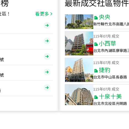
行榜
最新成交社區物件
115
年
07
月 成交
央央
社區！
看更多
新竹縣竹北市高鐵八
115
年
07
月 成交
小西華
台北市內湖區康寧路
115
年
07
月 成交
號
捷豹
台北市中山區長春路
號
115
年
07
月 成交
十泉十美
街
台北市北投區光明路
115
年
07
月 成交
四維天廈
新竹市新竹市四維路