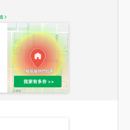
1,350
萬
情
總價
1,020
萬
總價
490
萬
總價
1,808
萬
總價
530
萬
路二段