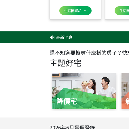
生活圈資訊
生活
最新消息
‧
還不知道要搜尋什麼樣的房子？快
主題好宅
降價宅
2026
年
6
月實價登錄