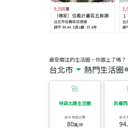
9,388
3,
萬
｛傳家｝信義計畫區五房讚
１
台北市信義區松德路
台
建坪
90.44
5房2廳
35.4年
建
最受關注的生活圈，你跟上了嗎？
台北市
熱門生活圈
林森北路生活圈
民權西
近半年成交價
近半
80
94.
萬/坪