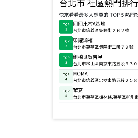
台北市
社區熱門排
快來看看最多人想買的 TOP 5 熱門
四四東村A基地
TOP
1
台北市信義區吳興街２６２號
榮耀鴻禧
TOP
2
台北市萬華區貴陽街二段７９號
劍橋世貿吉星
TOP
3
台北市松山區南京東路五段３３０
MOMA
TOP
4
台北市信義區忠孝東路五段２５８
華宴
TOP
5
台北市萬華區桂林路,萬華區柳州