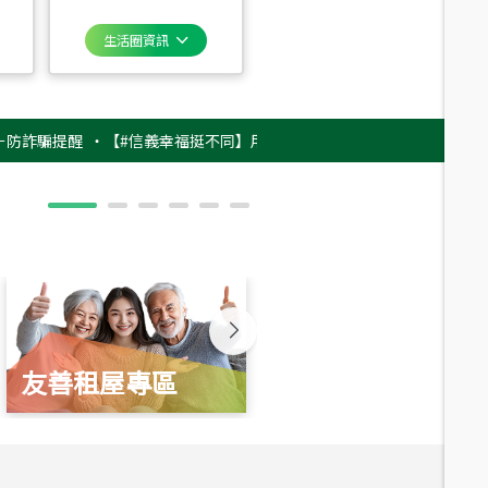
生活圈資訊
騙提醒
‧
【#信義幸福挺不同】用實力，讓升職免抽號碼牌！最新雇主品牌影片
友善租屋專區
新婚起家厝
總價