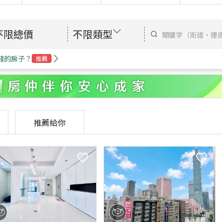
不限總價
不限類型
錢的房子？
推薦
推薦給你