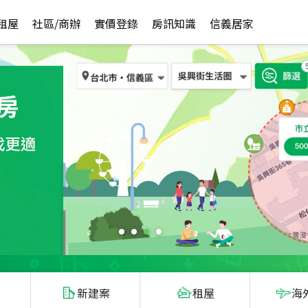
租屋
社區/商辦
實價登錄
房訊知識
信義居家
新建案
租屋
海