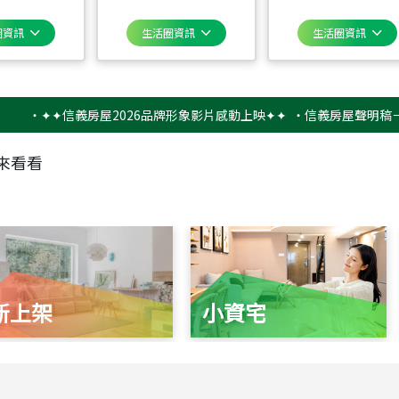
圈資訊
生活圈資訊
生活圈資訊
✦✦信義房屋2026品牌形象影片感動上映✦✦
‧
信義房屋聲明稿－防詐
來看看
新上架
小資宅
115
年
07
月 成交