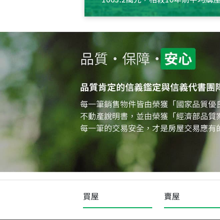
約550萬元，且貸款金額也多
買屋
賣屋