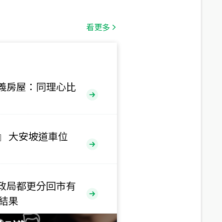
總價
1,808
萬
看更多
總價
530
萬
路二段
義房屋：同理心比
總價
5,800
萬
路
』 大安坡道車位
總價
1,938
萬
三段
政局都更分回市有
總價
售結果
1,350
萬