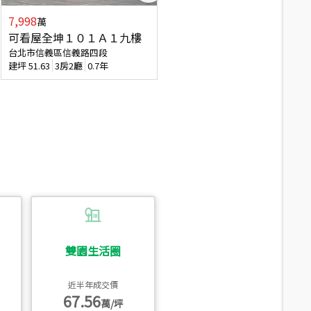
7,998
3,800
萬
萬
可看屋全坤１０１Ａ１九樓
信義區大空間美寓
台北市信義區信義路四段
台北市信義區大道路
建坪
51.63
3房2廳
0.7年
建坪
39.62
6房4廳(含加蓋)
51.9
雙園生活圈
近半年成交價
67.56
萬/坪