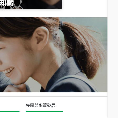
知識
總價
1,020
萬
總價
490
萬
總價
1,808
萬
集團與永續發展