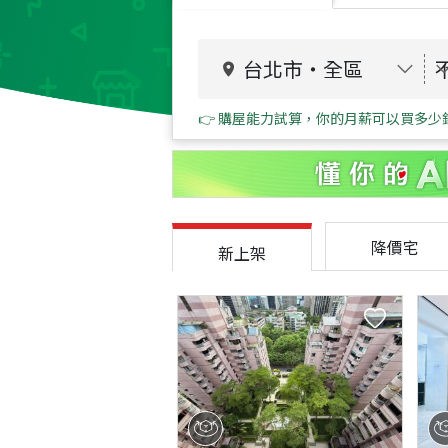
台北市
・
全區
👉 購屋能力試算，你的月薪可以買多少
降價宅
新上架