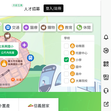
人才招募
登入/註冊
外置產
信義居家