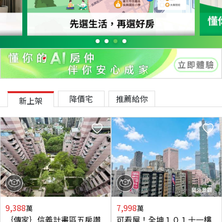
降價宅
推薦給你
新上架
9,388
7,998
萬
萬
｛傳家｝信義計畫區五房讚
可看屋！全坤１０１十一樓