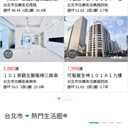
台北市信義區松德路
台北市信義區信義路四段
建坪
90.44
5房2廳
35.4年
建坪
51.63
3房2廳
0.7年
3,980
7,998
萬
萬
１０１景觀北醫電梯三房車
可看屋全坤１０１Ａ１九樓
台北市信義區吳興街
台北市信義區信義路四段
建坪
56.5
3房2廳
25.0年
建坪
51.63
3房2廳
0.7年
台北市
熱門生活圈