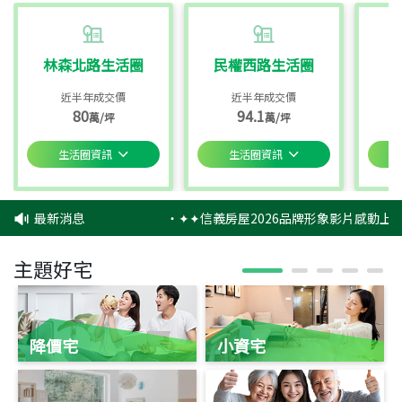
林森北路生活圈
民權西路生活圈
近半年成交價
近半年成交價
80
94.1
萬/坪
萬/坪
生活圈資訊
生活圈資訊
最新消息
‧
✦✦信義房屋2026品牌形象影片感動上映
主題好宅
降價宅
小資宅