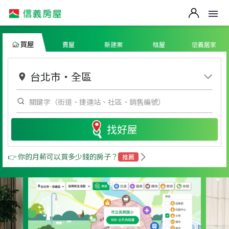
買屋
賣屋
新建案
租屋
信義居家
台北市
・
全區
找好屋
👉 你的月薪可以買多少錢的房子？
推薦