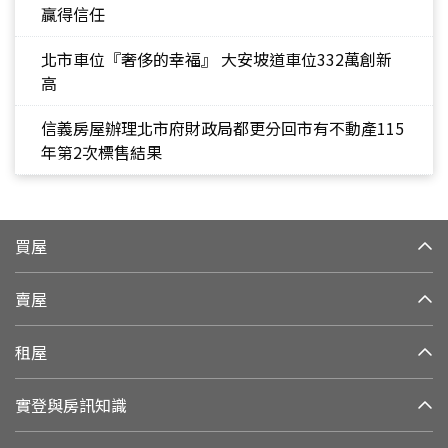
贏得信任
北市車位『奢侈的幸福』 大安坡道車位332萬創新
高
信義房屋辦理北市府財政局都更分回市有不動產115
年第2次標售結果
買屋
賣屋
租屋
實登與房訊知識