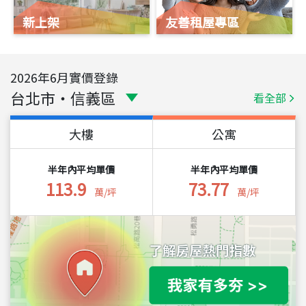
新上架
友善租屋專區
2026
年
6
月實價登錄
台北市
・
信義區
看全部
大樓
公寓
半年內平均單價
半年內平均單價
113.9
73.77
萬/坪
萬/坪