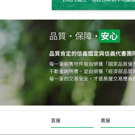
約550萬元，且貸款金額也多
買屋
賣屋