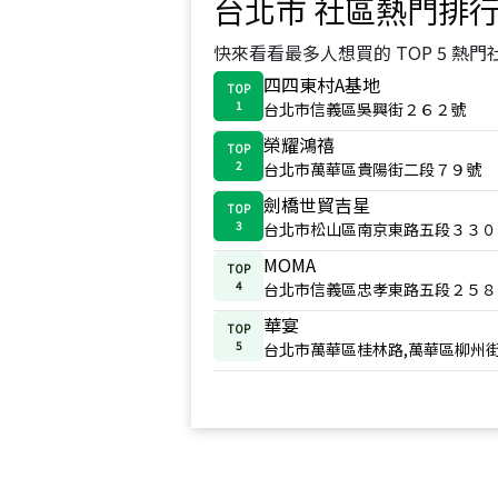
台北市
社區熱門排
快來看看最多人想買的 TOP 5 熱門
四四東村A基地
TOP
1
台北市信義區吳興街２６２號
榮耀鴻禧
TOP
2
台北市萬華區貴陽街二段７９號
劍橋世貿吉星
TOP
3
台北市松山區南京東路五段３３０
MOMA
TOP
4
台北市信義區忠孝東路五段２５８
華宴
TOP
5
台北市萬華區桂林路,萬華區柳州