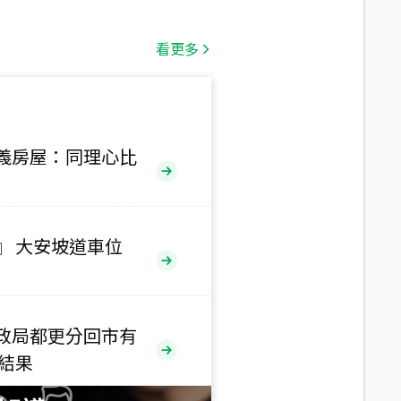
總價
1,808
萬
看更多
總價
530
萬
路二段
義房屋：同理心比
總價
5,800
萬
路
』 大安坡道車位
總價
1,938
萬
三段
政局都更分回市有
總價
售結果
1,350
萬