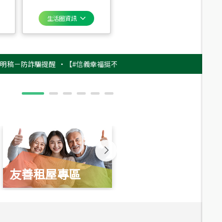
生活圈資訊
防詐騙提醒
‧
【#信義幸福挺不同】用實力，讓升職免抽號碼牌！最新雇主品牌
友善租屋專區
新婚起家厝
總價