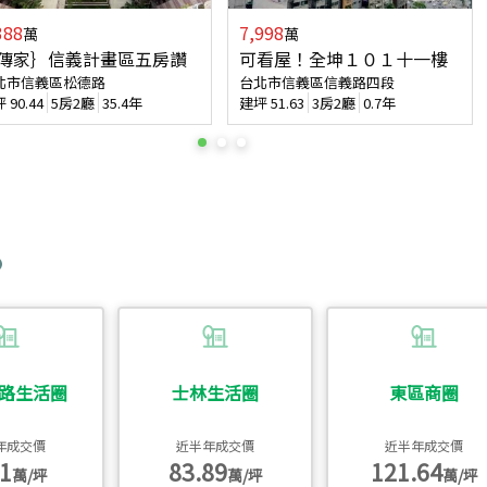
388
7,998
萬
萬
傳家｝信義計畫區五房讚
可看屋！全坤１０１十一樓
北市信義區松德路
台北市信義區信義路四段
坪
90.44
5房2廳
35.4年
建坪
51.63
3房2廳
0.7年
路生活圈
士林生活圈
東區商圈
年成交價
近半年成交價
近半年成交價
1
83.89
121.64
萬/坪
萬/坪
萬/坪