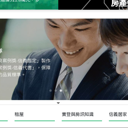
房產
115
年
07
月 成交
十泉十美
台北市北投區光明路
115
年
07
月 成交
四維天廈
新竹市新竹市四維路
115
年
07
月 成交
菁英典藏
新竹市新竹市慈祥路
租屋
實登與房訊知識
信義居家