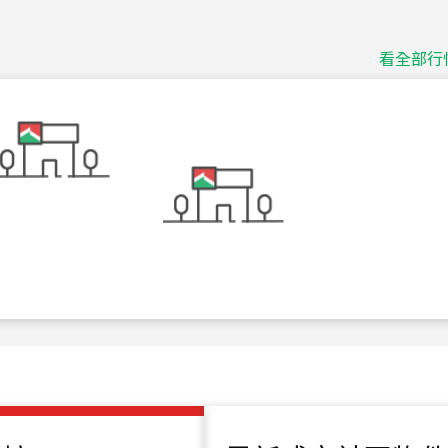
捷豹
台北市中山區長春路
看全部行
115
年
07
月 成交
十泉十美
台北市北投區光明路
115
年
07
月 成交
四維天廈
新竹市新竹市四維路
115
年
07
月 成交
菁英典藏
新竹市新竹市慈祥路
115
年
07
月 成交
長隄
新北市永和區環河西