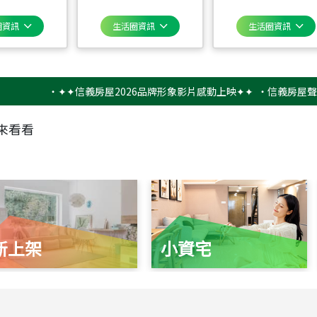
圈資訊
生活圈資訊
生活圈資訊
‧
✦✦信義房屋2026品牌形象影片感動上映✦✦
‧
信義房屋聲明稿－
來看看
新上架
小資宅
115
年
07
月 成交