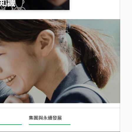
知識
總價
1,020
萬
總價
490
萬
總價
1,808
萬
集團與永續發展