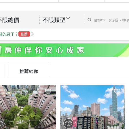
不限總價
不限類型
錢的房子？
推薦
推薦給你