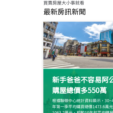
買賣房屋大小事就看
最新房訊新聞
新手爸爸不容易阿公
購屋總價多550萬
根據聯徵中心統計資料顯示，30~
年第一季平均購買總價1473.6
1063.2萬元，相較10年前平均購