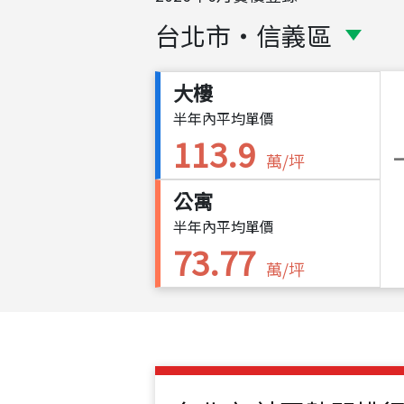
台北市
・
信義區
大樓
半年內平均單價
113.9
萬/坪
公寓
半年內平均單價
73.77
萬/坪