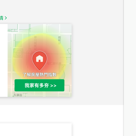
1,350
萬
情
總價
1,020
萬
總價
490
萬
總價
1,808
萬
總價
530
萬
路二段