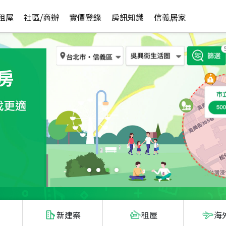
租屋
社區/商辦
實價登錄
房訊知識
信義居家
新建案
租屋
海