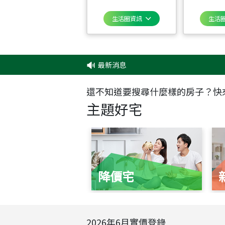
生活圈資訊
生活
最新消息
還不知道要搜尋什麼樣的房子？快
主題好宅
降價宅
2026
年
6
月實價登錄