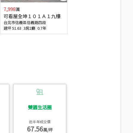
7,998
3,800
萬
萬
可看屋全坤１０１Ａ１九樓
信義區大空間美寓
台北市信義區信義路四段
台北市信義區大道路
建坪
51.63
3房2廳
0.7年
建坪
39.62
6房4廳(含加蓋)
51.9
雙園生活圈
近半年成交價
67.56
萬/坪