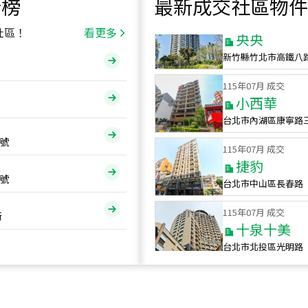
行榜
最新成交社區物件
115
年
07
月 成交
央央
社區！
看更多
新竹縣竹北市高鐵八
115
年
07
月 成交
小西華
台北市內湖區康寧路
115
年
07
月 成交
號
捷豹
台北市中山區長春路
號
115
年
07
月 成交
十泉十美
街
台北市北投區光明路
115
年
07
月 成交
四維天廈
新竹市新竹市四維路