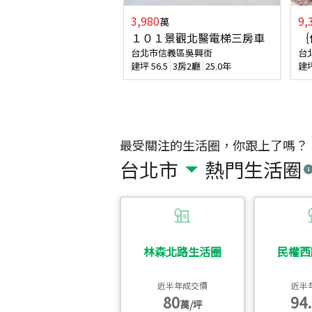
3,980
9,
萬
１０１景觀北醫電梯三房車
｛
台北市信義區吳興街
台
建坪
56.5
3房2廳
25.0年
建
最受關注的生活圈，你跟上了嗎？
台北市
熱門生活圈
林森北路生活圈
民權西
近半年成交價
近半
80
94.
萬/坪