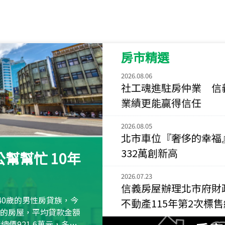
115
年
07
月 成交
菁英典藏
新竹市新竹市慈祥路
房市精選
115
年
07
月 成交
長隄
2026.08.06
新北市永和區環河西
社工魂進駐房仲業 信
業績更能贏得信任
115
年
07
月 成交
央央
2026.08.05
新竹縣竹北市高鐵八
北市車位『奢侈的幸福
115
年
07
月 成交
332萬創新高
幫幫忙 10年
小西華
台北市內湖區康寧路
2026.07.23
信義房屋辦理北市府財
115
年
07
月 成交
40歲的男性房貸族，今
不動產115年第2次標
捷豹
萬元的房屋，平均貸款金額
台北市中山區長春路
屋總價921.6萬元，多出