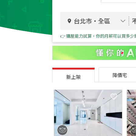
台北市
・
全區
👉 購屋能力試算，你的月薪可以買多少
降價宅
新上架