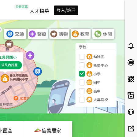
人才招募
登入/註冊
外置產
信義居家