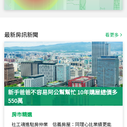
最新房訊新聞
看更多
新手爸爸不容易阿公幫幫忙 10年購屋總價多
550萬
房市精選
社工魂進駐房仲業 信義房屋：同理心比業績更能