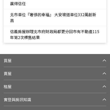
贏得信任
北市車位『奢侈的幸福』 大安坡道車位332萬創新
高
信義房屋辦理北市府財政局都更分回市有不動產115
年第2次標售結果
買屋
賣屋
租屋
實登與房訊知識