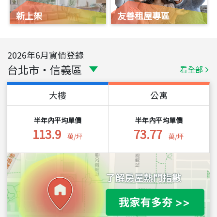
新上架
友善租屋專區
2026
年
6
月實價登錄
台北市
・
信義區
看全部
大樓
公寓
半年內平均單價
半年內平均單價
113.9
73.77
萬/坪
萬/坪