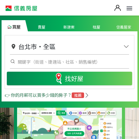
買屋
賣屋
新建案
租屋
信義居家
台北市
・
全區
找好屋
👉 你的月薪可以買多少錢的房子？
推薦