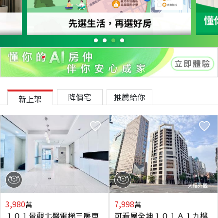
降價宅
推薦給你
新上架
3,980
7,998
萬
萬
１０１景觀北醫電梯三房車
可看屋全坤１０１Ａ１九樓