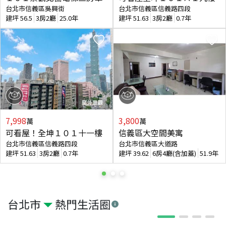
台北市信義區吳興街
台北市信義區信義路四段
建坪
56.5
3房2廳
25.0年
建坪
51.63
3房2廳
0.7年
7,998
3,800
萬
萬
可看屋！全坤１０１十一樓
信義區大空間美寓
台北市信義區信義路四段
台北市信義區大道路
建坪
51.63
3房2廳
0.7年
建坪
39.62
6房4廳(含加蓋)
51.9年
台北市
熱門生活圈