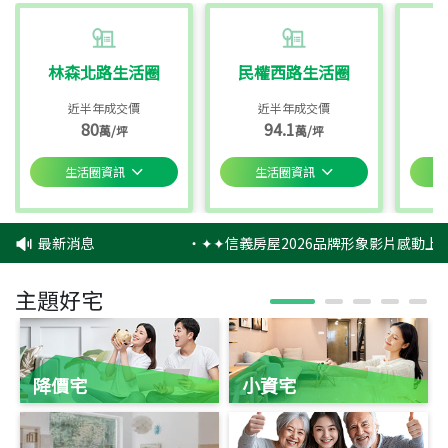
林森北路生活圈
民權西路生活圈
近半年成交價
近半年成交價
80
94.1
萬/坪
萬/坪
生活圈資訊
生活圈資訊
最新消息
‧
✦✦信義房屋2026品牌形象影片感動上映
主題好宅
降價宅
小資宅