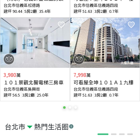
台北市信義區松德路
台北市信義區信義路四段
建坪
90.44
5房2廳
35.4年
建坪
51.63
3房2廳
0.7年
3,980
7,998
萬
萬
１０１景觀北醫電梯三房車
可看屋全坤１０１Ａ１九樓
台北市信義區吳興街
台北市信義區信義路四段
建坪
56.5
3房2廳
25.0年
建坪
51.63
3房2廳
0.7年
台北市
熱門生活圈