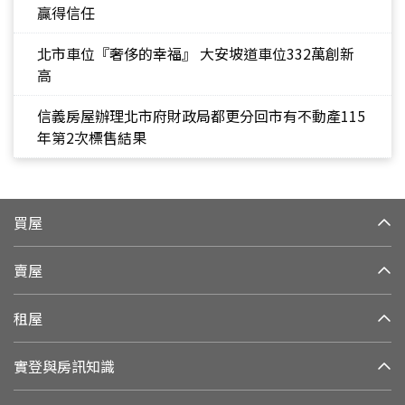
贏得信任
北市車位『奢侈的幸福』 大安坡道車位332萬創新
高
信義房屋辦理北市府財政局都更分回市有不動產115
年第2次標售結果
買屋
賣屋
租屋
實登與房訊知識