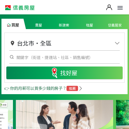
買屋
賣屋
新建案
租屋
信義居家
台北市
・
全區
找好屋
👉 你的月薪可以買多少錢的房子？
推薦