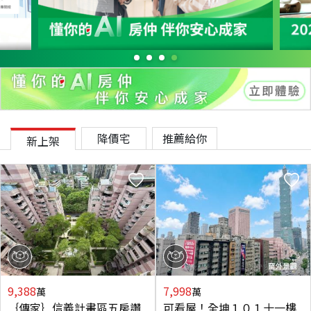
降價宅
推薦給你
新上架
9,388
7,998
萬
萬
｛傳家｝信義計畫區五房讚
可看屋！全坤１０１十一樓