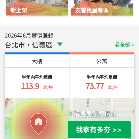
新上架
友善租屋專區
2026
年
6
月實價登錄
台北市
・
信義區
看全部
大樓
公寓
半年內平均單價
半年內平均單價
113.9
73.77
萬/坪
萬/坪