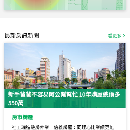
最新房訊新聞
看更多
新手爸爸不容易阿公幫幫忙 10年購屋總價多
550萬
房市精選
社工魂進駐房仲業 信義房屋：同理心比業績更能