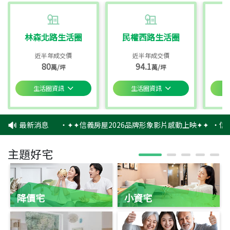
林森北路生活圈
民權西路生活圈
近半年成交價
近半年成交價
80
94.1
萬/坪
萬/坪
生活圈資訊
生活圈資訊
最新消息
‧
✦✦信義房屋2026品牌形象影片感動上映✦✦
‧
信
主題好宅
降價宅
小資宅