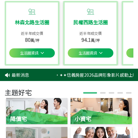
林森北路生活圈
民權西路生活圈
近半年成交價
近半年成交價
80
94.1
萬/坪
萬/坪
生活圈資訊
生活圈資訊
最新消息
‧
✦✦信義房屋2026品牌形象影片感動上映
主題好宅
降價宅
小資宅