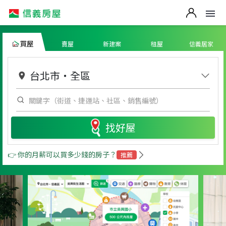
買屋
賣屋
新建案
租屋
信義居家
台北市
・
全區
找好屋
👉 你的月薪可以買多少錢的房子？
推薦