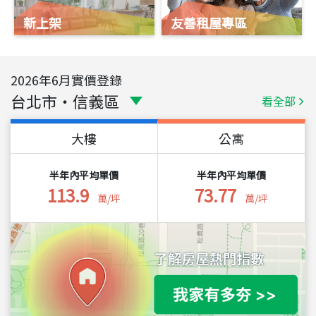
新上架
友善租屋專區
2026
年
6
月實價登錄
台北市
・
信義區
看全部
大樓
公寓
半年內平均單價
半年內平均單價
113.9
73.77
萬/坪
萬/坪