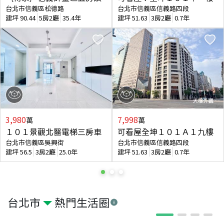
台北市信義區松德路
台北市信義區信義路四段
建坪
90.44
5房2廳
35.4年
建坪
51.63
3房2廳
0.7年
3,980
7,998
萬
萬
１０１景觀北醫電梯三房車
可看屋全坤１０１Ａ１九樓
台北市信義區吳興街
台北市信義區信義路四段
建坪
56.5
3房2廳
25.0年
建坪
51.63
3房2廳
0.7年
台北市
熱門生活圈