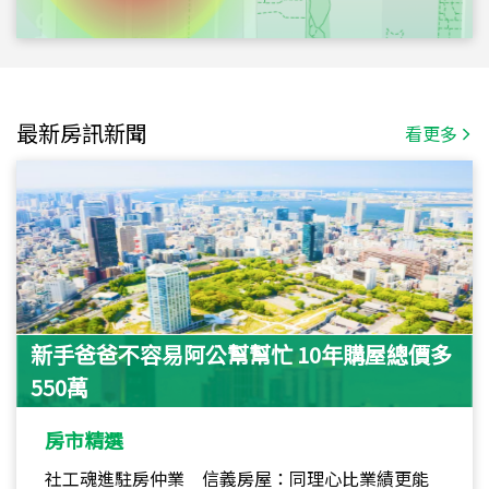
最新房訊新聞
看更多
新手爸爸不容易阿公幫幫忙 10年購屋總價多
550萬
房市精選
社工魂進駐房仲業 信義房屋：同理心比業績更能