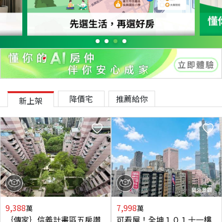
降價宅
推薦給你
新上架
9,388
7,998
萬
萬
｛傳家｝信義計畫區五房讚
可看屋！全坤１０１十一樓