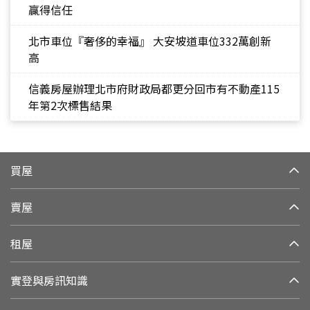
贏得信任
北市車位『奢侈的幸福』 大安坡道車位332萬創新
高
信義房屋辦理北市府財政局都更分回市有不動產115
年第2次標售結果
買屋
賣屋
租屋
實登與房訊知識