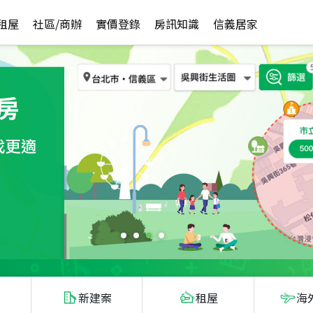
租屋
社區/商辦
實價登錄
房訊知識
信義居家
新建案
租屋
海