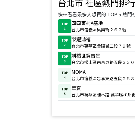
台北市
社區熱門排
快來看看最多人想買的 TOP 5 熱門
四四東村A基地
TOP
1
台北市信義區吳興街２６２號
榮耀鴻禧
TOP
2
台北市萬華區貴陽街二段７９號
劍橋世貿吉星
TOP
3
台北市松山區南京東路五段３３０
MOMA
TOP
4
台北市信義區忠孝東路五段２５８
華宴
TOP
5
台北市萬華區桂林路,萬華區柳州