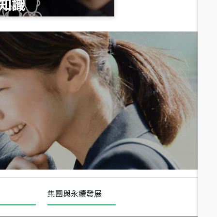
知識
總價
1,020
萬
總價
490
萬
總價
1,808
萬
集團與永續發展