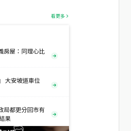
總價
1,808
萬
看更多
總價
530
萬
路二段
義房屋：同理心比
總價
5,800
萬
路
』 大安坡道車位
總價
1,938
萬
三段
政局都更分回市有
總價
售結果
1,350
萬