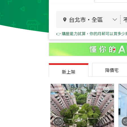
台北市
・
全區
👉 購屋能力試算，你的月薪可以買多少
降價宅
新上架