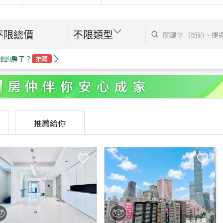
不限總價
不限類型
錢的房子？
推薦
推薦給你