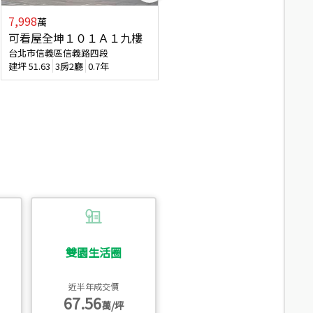
7,998
3,800
萬
萬
可看屋全坤１０１Ａ１九樓
信義區大空間美寓
台北市信義區信義路四段
台北市信義區大道路
建坪
51.63
3房2廳
0.7年
建坪
39.62
6房4廳(含加蓋)
51.9
雙園生活圈
近半年成交價
67.56
萬/坪