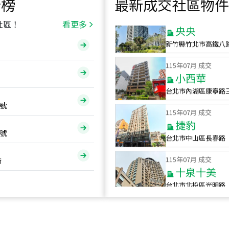
行榜
最新成交社區物件
115
年
07
月 成交
央央
社區！
看更多
新竹縣竹北市高鐵八
115
年
07
月 成交
小西華
台北市內湖區康寧路
115
年
07
月 成交
號
捷豹
台北市中山區長春路
號
115
年
07
月 成交
十泉十美
街
台北市北投區光明路
115
年
07
月 成交
四維天廈
新竹市新竹市四維路