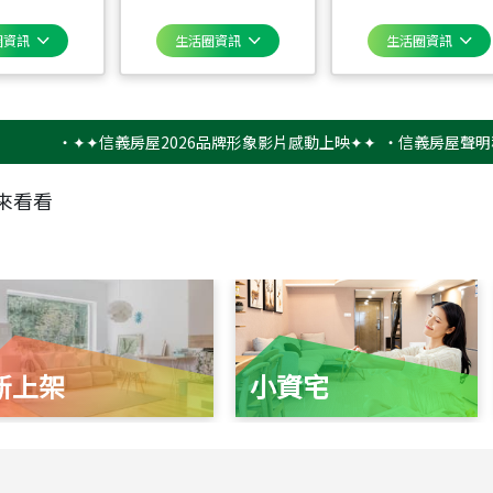
圈資訊
生活圈資訊
生活圈資訊
‧
✦✦信義房屋2026品牌形象影片感動上映✦✦
‧
信義房屋聲明稿－防
來看看
新上架
小資宅
115
年
07
月 成交