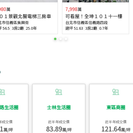
980
7,998
萬
萬
０１景觀北醫電梯三房車
可看屋！全坤１０１十一樓
北市信義區吳興街
台北市信義區信義路四段
坪
56.5
3房2廳
25.0年
建坪
51.63
3房2廳
0.7年
路生活圈
士林生活圈
東區商圈
年成交價
近半年成交價
近半年成交價
1
83.89
121.64
萬/坪
萬/坪
萬/坪