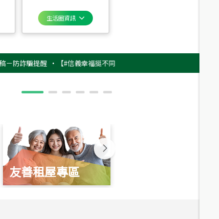
生活圈資訊
詐騙提醒
‧
【#信義幸福挺不同】用實力，讓升職免抽號碼牌！最新雇主品牌影
友善租屋專區
新婚起家厝
總價