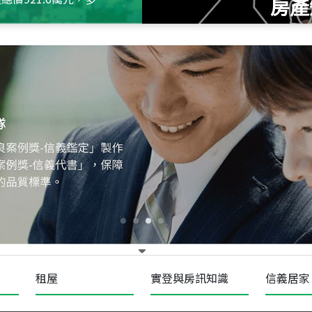
房產
115
年
07
月 成交
十泉十美
台北市北投區光明路
115
年
07
月 成交
四維天廈
新竹市新竹市四維路
115
年
07
月 成交
菁英典藏
新竹市新竹市慈祥路
租屋
實登與房訊知識
信義居家