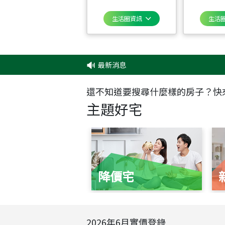
生活圈資訊
生活
最新消息
還不知道要搜尋什麼樣的房子？快
主題好宅
降價宅
2026
年
6
月實價登錄