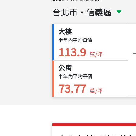
台北市
・
信義區
大樓
半年內平均單價
113.9
萬/坪
公寓
半年內平均單價
73.77
萬/坪