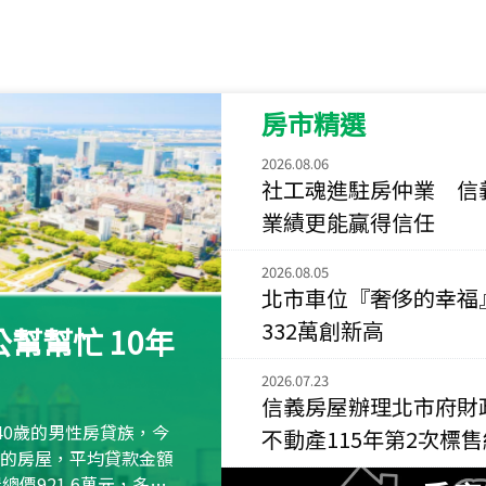
115
年
07
月 成交
菁英典藏
新竹市新竹市慈祥路
房市精選
115
年
07
月 成交
長隄
2026.08.06
新北市永和區環河西
社工魂進駐房仲業 信
業績更能贏得信任
115
年
07
月 成交
央央
2026.08.05
新竹縣竹北市高鐵八
北市車位『奢侈的幸福
115
年
07
月 成交
332萬創新高
幫幫忙 10年
小西華
台北市內湖區康寧路
2026.07.23
信義房屋辦理北市府財
115
年
07
月 成交
40歲的男性房貸族，今
不動產115年第2次標
捷豹
萬元的房屋，平均貸款金額
台北市中山區長春路
屋總價921.6萬元，多出