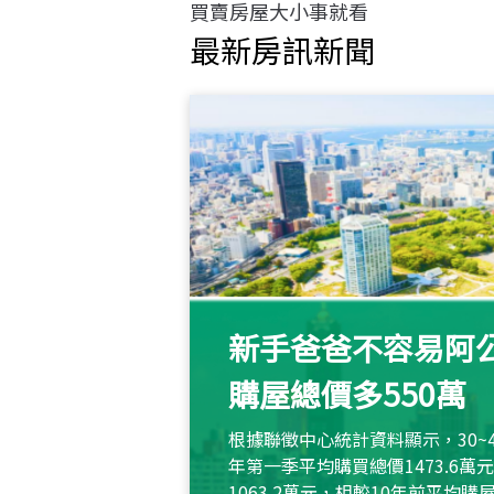
買賣房屋大小事就看
最新房訊新聞
新手爸爸不容易阿公
購屋總價多550萬
根據聯徵中心統計資料顯示，30~
年第一季平均購買總價1473.6
1063.2萬元，相較10年前平均購