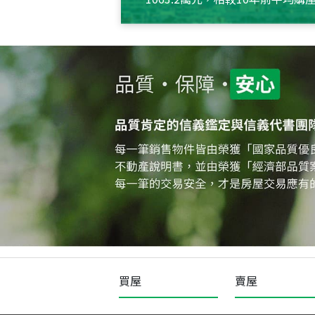
約550萬元，且貸款金額也多
買屋
賣屋