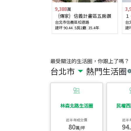
9,388
3,
萬
｛傳家｝信義計畫區五房讚
１
台北市信義區松德路
台
建坪
90.44
5房2廳
35.4年
建
最受關注的生活圈，你跟上了嗎？
台北市
熱門生活圈
林森北路生活圈
民權西
近半年成交價
近半
80
94.
萬/坪