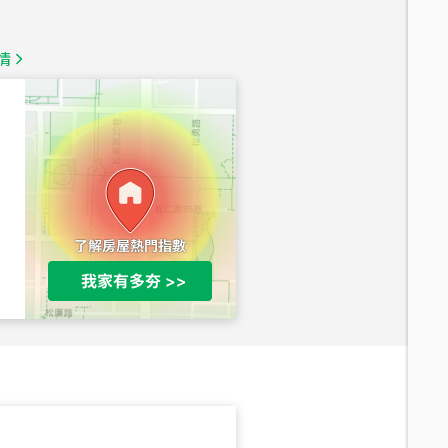
1,350
萬
情
總價
1,020
萬
總價
490
萬
總價
1,808
萬
總價
530
萬
路二段