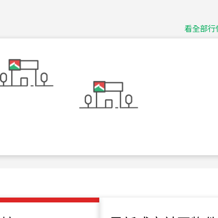
捷豹
台北市中山區長春路
看全部行
115
年
07
月 成交
十泉十美
台北市北投區光明路
115
年
07
月 成交
四維天廈
新竹市新竹市四維路
115
年
07
月 成交
菁英典藏
新竹市新竹市慈祥路
115
年
07
月 成交
長隄
新北市永和區環河西