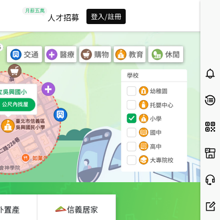
人才招募
登入/註冊
外置產
信義居家