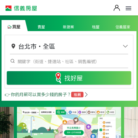
買屋
賣屋
新建案
租屋
信義居家
台北市
・
全區
找好屋
👉 你的月薪可以買多少錢的房子？
推薦