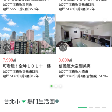
台北市信義區吳興街
台北市信義區信義路四段
建坪
56.5
3房2廳
25.0年
建坪
51.63
3房2廳
0.7年
7,998
3,800
萬
萬
可看屋！全坤１０１十一樓
信義區大空間美寓
台北市信義區信義路四段
台北市信義區大道路
建坪
51.63
3房2廳
0.7年
建坪
39.62
6房4廳(含加蓋)
51.9年
台北市
熱門生活圈