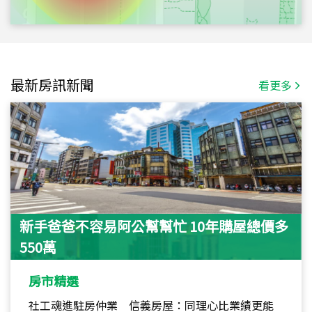
最新房訊新聞
看更多
新手爸爸不容易阿公幫幫忙 10年購屋總價多
550萬
房市精選
社工魂進駐房仲業 信義房屋：同理心比業績更能