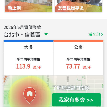
新上架
友善租屋專區
2026
年
6
月實價登錄
台北市
・
信義區
看全部
大樓
公寓
半年內平均單價
半年內平均單價
113.9
73.77
萬/坪
萬/坪