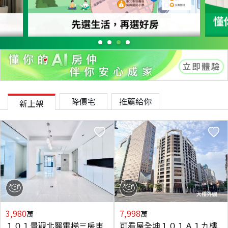
降價宅
推薦給你
新上架
3,980
7,998
萬
萬
１０１景觀北醫電梯三房車
可看屋全坤１０１Ａ１九樓