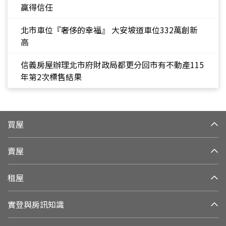
贏得信任
北市車位『奢侈的幸福』 大安坡道車位332萬創新
高
信義房屋辦理北市府財政局都更分回市有不動產115
年第2次標售結果
買屋
賣屋
租屋
實登與房訊知識