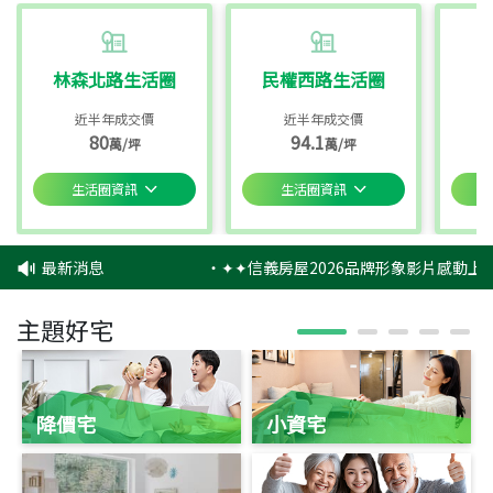
林森北路生活圈
民權西路生活圈
近半年成交價
近半年成交價
80
94.1
萬/坪
萬/坪
生活圈資訊
生活圈資訊
最新消息
‧
✦✦信義房屋2026品牌形象影片感動上映
主題好宅
降價宅
小資宅