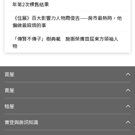
年第2次標售結果
《住展》百大影響力人物周俊吉——房市最熱時，他
偏做最麻煩的事
「傳賢不傳子」樹典範 施振榮膺首屆東方領袖人
物
買屋
賣屋
租屋
實登與房訊知識