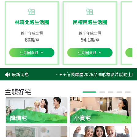
林森北路生活圈
民權西路生活圈
近半年成交價
近半年成交價
80
94.1
萬/坪
萬/坪
生活圈資訊
生活圈資訊
最新消息
‧
✦✦信義房屋2026品牌形象影片感動上映
主題好宅
降價宅
小資宅