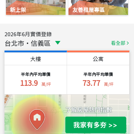
新上架
友善租屋專區
2026
年
6
月實價登錄
台北市
・
信義區
看全部
大樓
公寓
半年內平均單價
半年內平均單價
113.9
73.77
萬/坪
萬/坪