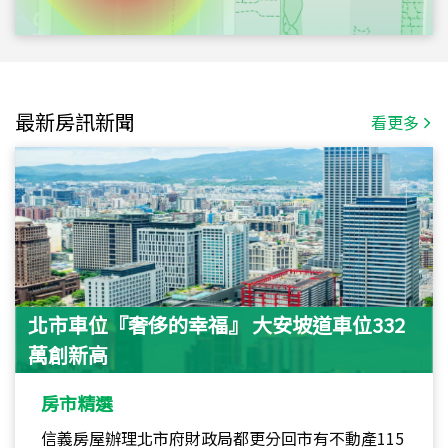
最新房訊新聞
看更多
北市車位『奢侈的幸福』 大安坡道車位332
萬創新高
房市精選
信義房屋辦理北市府財政局都更分回市有不動產115