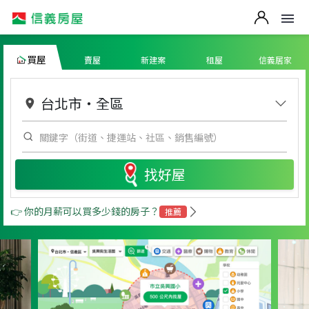
買屋
賣屋
新建案
租屋
信義居家
台北市
・
全區
找好屋
👉 你的月薪可以買多少錢的房子？
推薦