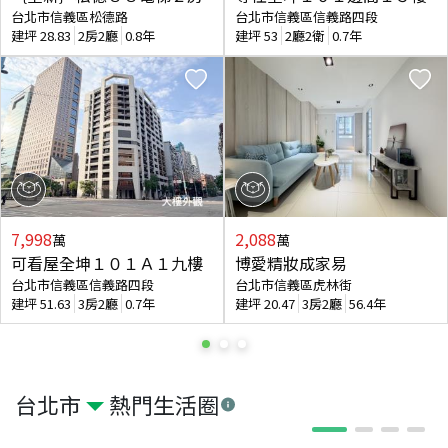
台北市信義區松德路
台北市信義區信義路四段
建坪
28.83
2房2廳
0.8年
建坪
53
2廳2衛
0.7年
7,998
2,088
萬
萬
可看屋全坤１０１Ａ１九樓
博愛精妝成家易
台北市信義區信義路四段
台北市信義區虎林街
建坪
51.63
3房2廳
0.7年
建坪
20.47
3房2廳
56.4年
台北市
熱門生活圈