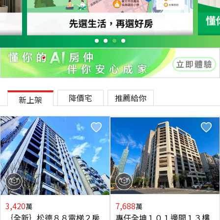
降價宅
推薦給你
新上架
3,420
7,688
萬
萬
｛全新｝松德８８電梯２房
專任全坤１０１邊間１３樓