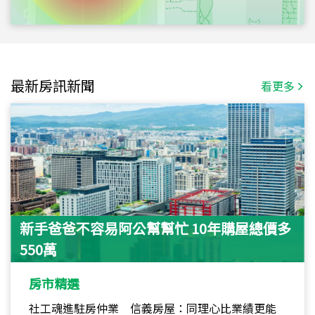
最新房訊新聞
看更多
新手爸爸不容易阿公幫幫忙 10年購屋總價多
550萬
房市精選
社工魂進駐房仲業 信義房屋：同理心比業績更能