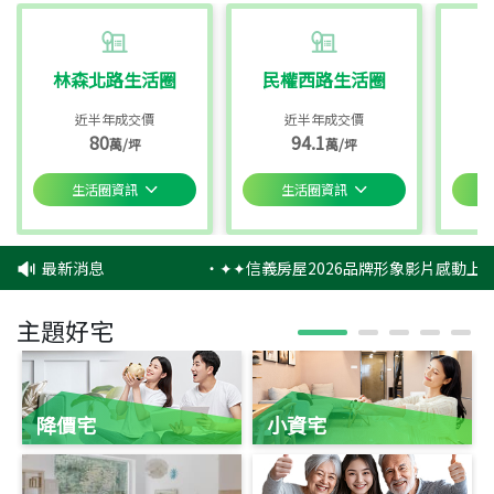
林森北路生活圈
民權西路生活圈
近半年成交價
近半年成交價
80
94.1
萬/坪
萬/坪
生活圈資訊
生活圈資訊
最新消息
‧
✦✦信義房屋2026品牌形象影片感動上映
主題好宅
降價宅
小資宅