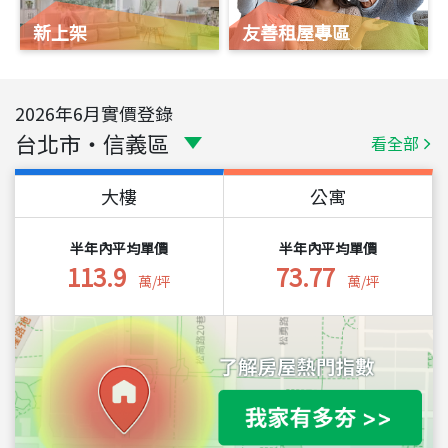
新上架
友善租屋專區
2026
年
6
月實價登錄
台北市
・
信義區
看全部
大樓
公寓
半年內平均單價
半年內平均單價
113.9
73.77
萬/坪
萬/坪