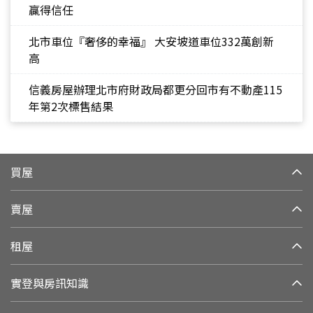
贏得信任
北市車位『奢侈的幸福』 大安坡道車位332萬創新
高
信義房屋辦理北市府財政局都更分回市有不動產115
年第2次標售結果
買屋
賣屋
租屋
實登與房訊知識