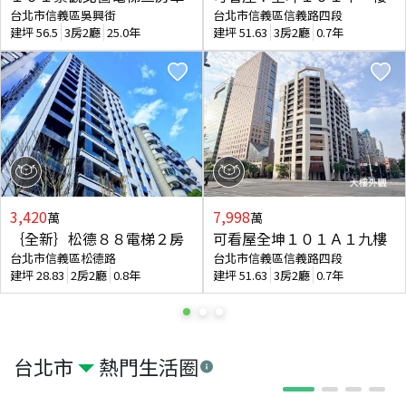
台北市信義區吳興街
台北市信義區信義路四段
建坪
56.5
3房2廳
25.0年
建坪
51.63
3房2廳
0.7年
3,420
7,998
萬
萬
｛全新｝松德８８電梯２房
可看屋全坤１０１Ａ１九樓
台北市信義區松德路
台北市信義區信義路四段
建坪
28.83
2房2廳
0.8年
建坪
51.63
3房2廳
0.7年
台北市
熱門生活圈