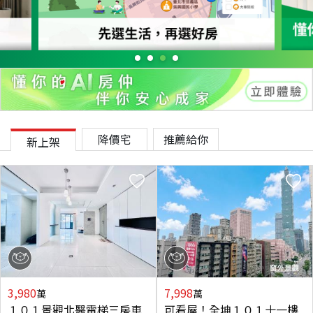
降價宅
推薦給你
新上架
3,980
7,998
萬
萬
１０１景觀北醫電梯三房車
可看屋！全坤１０１十一樓