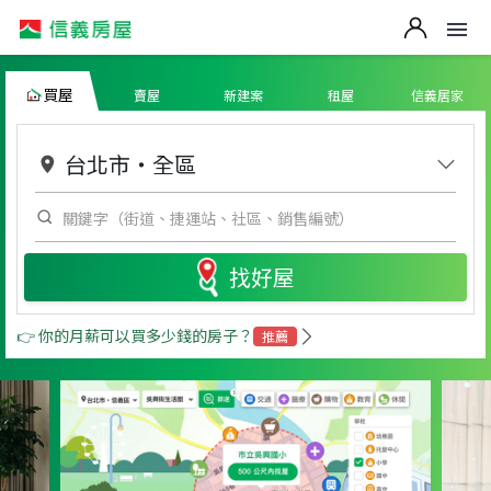
買屋
賣屋
新建案
租屋
信義居家
台北市
・
全區
找好屋
👉 你的月薪可以買多少錢的房子？
推薦