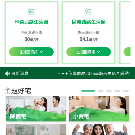
林森北路生活圈
民權西路生活圈
近半年成交價
近半年成交價
80
94.1
萬/坪
萬/坪
生活圈資訊
生活圈資訊
最新消息
‧
✦✦信義房屋2026品牌形象影片感動上映
主題好宅
降價宅
小資宅