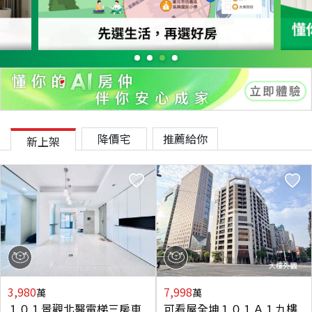
降價宅
推薦給你
新上架
3,980
7,998
萬
萬
１０１景觀北醫電梯三房車
可看屋全坤１０１Ａ１九樓