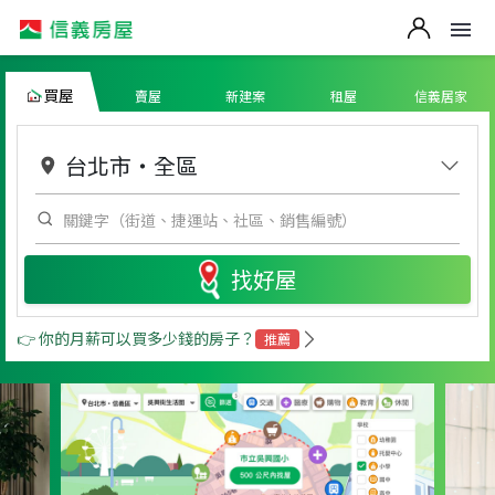
買屋
賣屋
新建案
租屋
信義居家
台北市
・
全區
找好屋
👉 你的月薪可以買多少錢的房子？
推薦