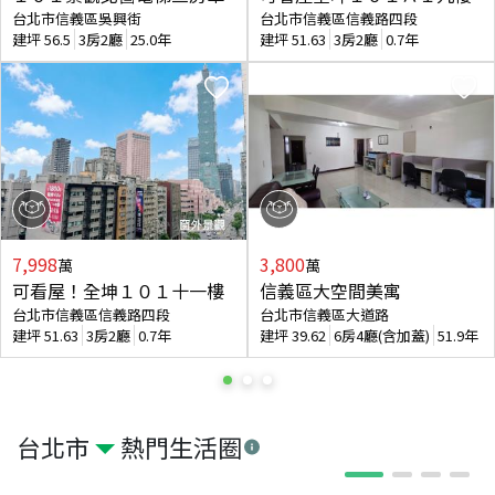
台北市信義區吳興街
台北市信義區信義路四段
建坪
56.5
3房2廳
25.0年
建坪
51.63
3房2廳
0.7年
7,998
3,800
萬
萬
可看屋！全坤１０１十一樓
信義區大空間美寓
台北市信義區信義路四段
台北市信義區大道路
建坪
51.63
3房2廳
0.7年
建坪
39.62
6房4廳(含加蓋)
51.9年
台北市
熱門生活圈