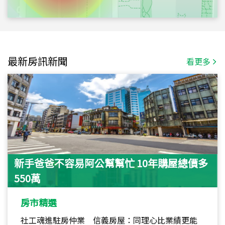
最新房訊新聞
看更多
新手爸爸不容易阿公幫幫忙 10年購屋總價多
550萬
房市精選
社工魂進駐房仲業 信義房屋：同理心比業績更能