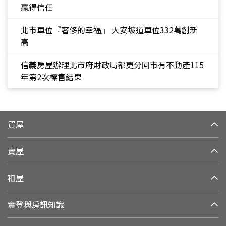
贏得信任
北市車位『奢侈的幸福』 大安坡道車位332萬創新
高
信義房屋辦理北市府財政局都更分回市有不動產115
年第2次標售結果
買屋
賣屋
租屋
實登與房訊知識