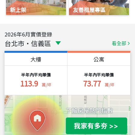
新上架
友善租屋專區
2026
年
6
月實價登錄
台北市
・
信義區
看全部
大樓
公寓
半年內平均單價
半年內平均單價
113.9
73.77
萬/坪
萬/坪