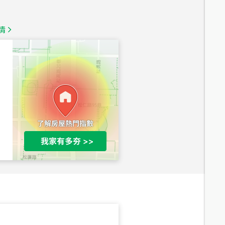
1,350
萬
情
總價
1,020
萬
總價
490
萬
總價
1,808
萬
總價
530
萬
路二段