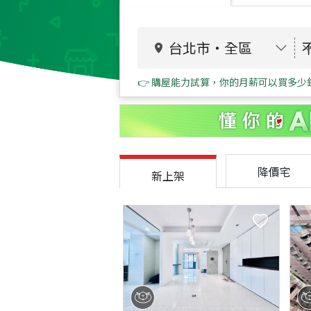
台北市
・
全區
👉 購屋能力試算，你的月薪可以買多少
降價宅
新上架