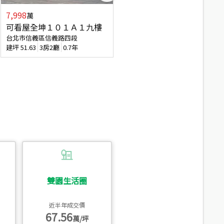
7,998
3,800
萬
萬
可看屋全坤１０１Ａ１九樓
信義區大空間美寓
台北市信義區信義路四段
台北市信義區大道路
建坪
51.63
3房2廳
0.7年
建坪
39.62
6房4廳(含加蓋)
51.9
雙園生活圈
近半年成交價
67.56
萬/坪