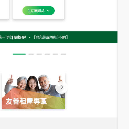
生活圈資訊
騙提醒
‧
【#信義幸福挺不同】用實力，讓升職免抽號碼牌！最新雇主品牌影
友善租屋專區
新婚起家厝
總價