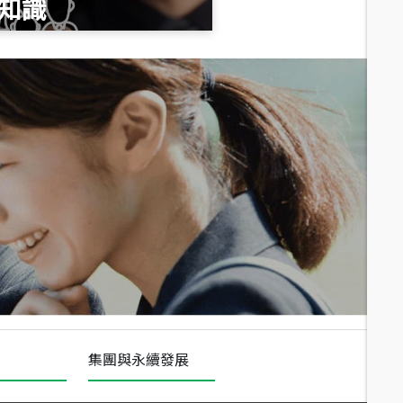
知識
總價
1,020
萬
總價
490
萬
總價
1,808
萬
集團與永續發展