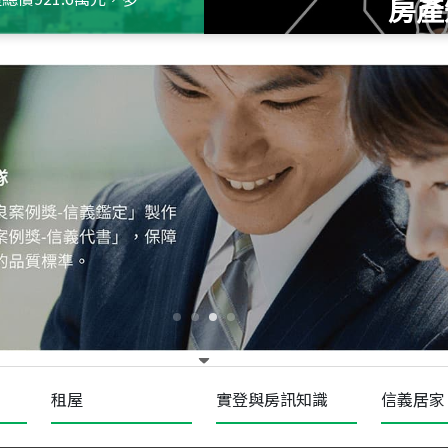
房產
115
年
07
月 成交
十泉十美
台北市北投區光明路
115
年
07
月 成交
四維天廈
新竹市新竹市四維路
115
年
07
月 成交
菁英典藏
新竹市新竹市慈祥路
租屋
實登與房訊知識
信義居家