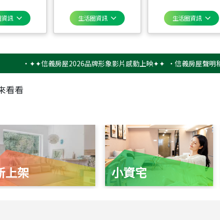
圈資訊
生活圈資訊
生活圈資訊
‧
✦✦信義房屋2026品牌形象影片感動上映✦✦
‧
信義房屋聲明稿－防詐
來看看
新上架
小資宅
115
年
07
月 成交