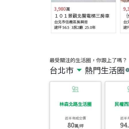
3,980
9,
萬
１０１景觀北醫電梯三房車
｛
台北市信義區吳興街
台
建坪
56.5
3房2廳
25.0年
建
最受關注的生活圈，你跟上了嗎？
台北市
熱門生活圈
林森北路生活圈
民權西
近半年成交價
近半
80
94.
萬/坪