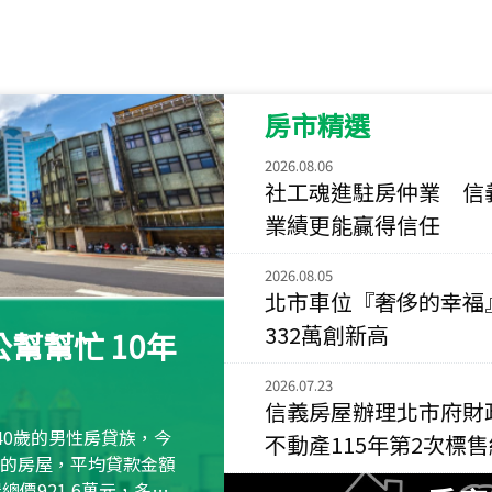
115
年
07
月 成交
菁英典藏
新竹市新竹市慈祥路
房市精選
115
年
07
月 成交
長隄
2026.08.06
新北市永和區環河西
社工魂進駐房仲業 信
業績更能贏得信任
115
年
07
月 成交
央央
2026.08.05
新竹縣竹北市高鐵八
北市車位『奢侈的幸福
115
年
07
月 成交
332萬創新高
幫幫忙 10年
小西華
台北市內湖區康寧路
2026.07.23
信義房屋辦理北市府財
115
年
07
月 成交
40歲的男性房貸族，今
不動產115年第2次標
捷豹
萬元的房屋，平均貸款金額
台北市中山區長春路
屋總價921.6萬元，多出