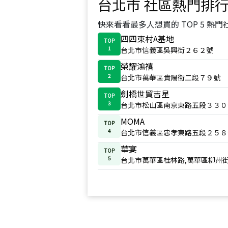
台北市
社區熱門排
快來看看最多人想買的 TOP 5 熱門
四四東村A基地
TOP
1
台北市信義區吳興街２６２號
榮耀鴻禧
TOP
2
台北市萬華區貴陽街二段７９號
劍橋世貿吉星
TOP
3
台北市松山區南京東路五段３３０
MOMA
TOP
4
台北市信義區忠孝東路五段２５８
華宴
TOP
5
台北市萬華區桂林路,萬華區柳州