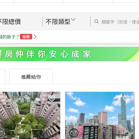
不限總價
不限類型
錢的房子？
推薦
推薦給你