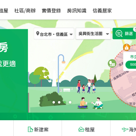
租屋
社區/商辦
實價登錄
房訊知識
信義居家
新建案
租屋
海