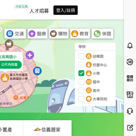
人才招募
登入/註冊
外置產
信義居家