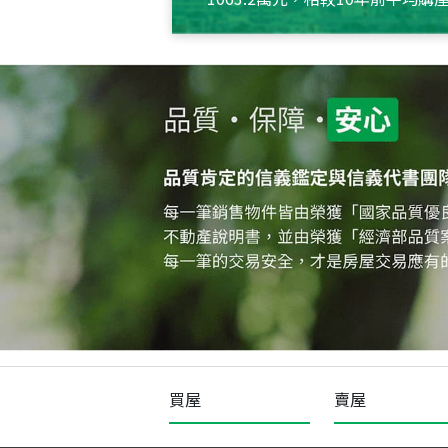
約550萬元，且貸款金額也多
買屋
賣屋