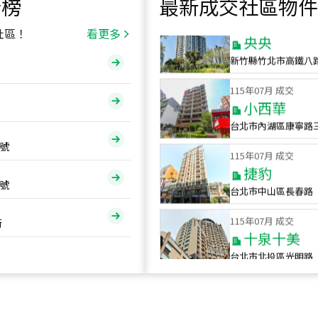
行榜
最新成交社區物件
115
年
07
月 成交
央央
社區！
看更多
新竹縣竹北市高鐵八
115
年
07
月 成交
小西華
台北市內湖區康寧路
115
年
07
月 成交
號
捷豹
台北市中山區長春路
號
115
年
07
月 成交
十泉十美
街
台北市北投區光明路
115
年
07
月 成交
四維天廈
新竹市新竹市四維路