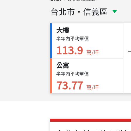
台北市
・
信義區
大樓
半年內平均單價
113.9
萬/坪
公寓
半年內平均單價
73.77
萬/坪