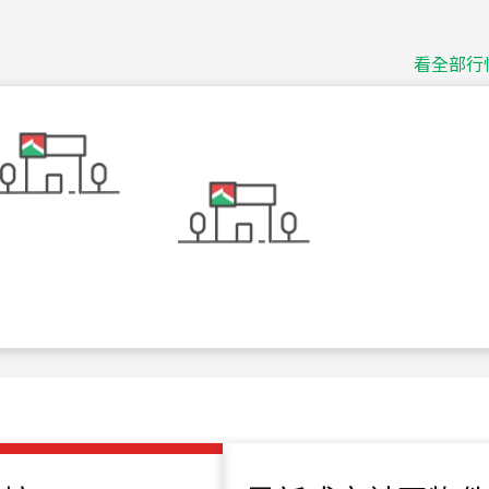
捷豹
台北市中山區長春路
看全部行
115
年
07
月 成交
十泉十美
台北市北投區光明路
115
年
07
月 成交
四維天廈
新竹市新竹市四維路
115
年
07
月 成交
菁英典藏
新竹市新竹市慈祥路
115
年
07
月 成交
長隄
新北市永和區環河西