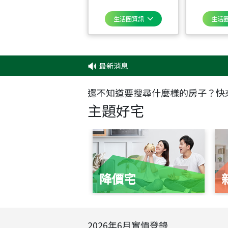
生活圈資訊
生活
最新消息
還不知道要搜尋什麼樣的房子？快
主題好宅
降價宅
2026
年
6
月實價登錄