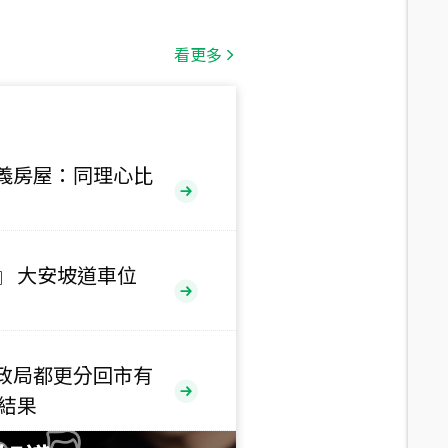
總價
1,808
萬
看更多
總價
530
萬
路二段
義房屋：同理心比
總價
5,800
萬
路
』 大安坡道車位
總價
1,938
萬
三段
政局都更分回市有
總價
售結果
1,350
萬