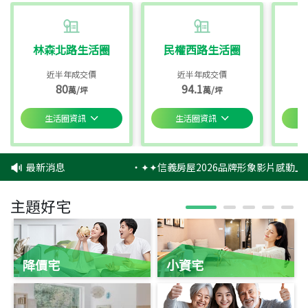
林森北路生活圈
民權西路生活圈
近半年成交價
近半年成交價
80
94.1
萬/坪
萬/坪
生活圈資訊
生活圈資訊
最新消息
‧
✦✦信義房屋2026品牌形象影片感動上
主題好宅
降價宅
小資宅