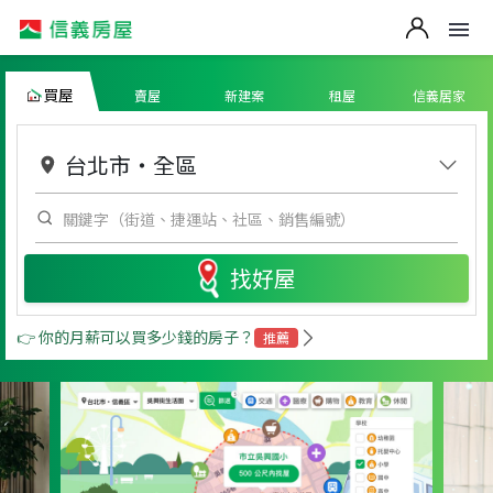
買屋
賣屋
新建案
租屋
信義居家
台北市
・
全區
找好屋
👉 你的月薪可以買多少錢的房子？
推薦