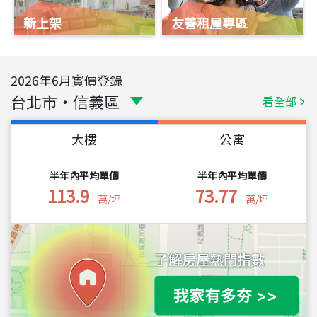
新上架
友善租屋專區
2026
年
6
月實價登錄
台北市
・
信義區
看全部
大樓
公寓
半年內平均單價
半年內平均單價
113.9
73.77
萬/坪
萬/坪