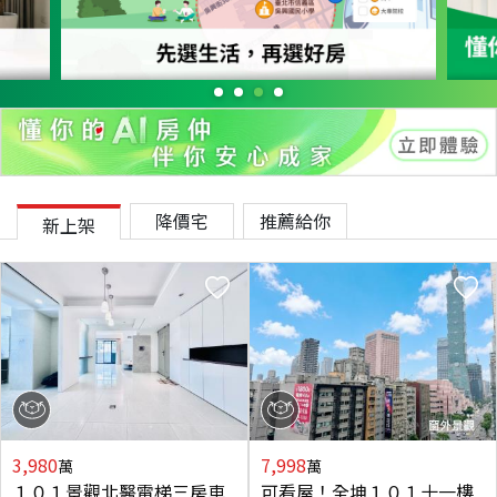
降價宅
推薦給你
新上架
3,980
7,998
萬
萬
１０１景觀北醫電梯三房車
可看屋！全坤１０１十一樓