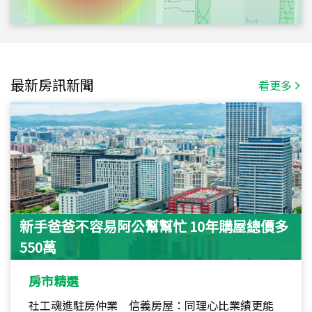
最新房訊新聞
看更多
新手爸爸不容易阿公幫幫忙 10年購屋總價多
550萬
房市精選
社工魂進駐房仲業 信義房屋：同理心比業績更能