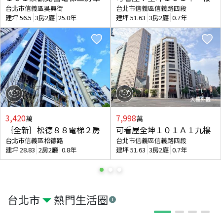
台北市信義區吳興街
台北市信義區信義路四段
建坪
56.5
3房2廳
25.0年
建坪
51.63
3房2廳
0.7年
3,420
7,998
萬
萬
｛全新｝松德８８電梯２房
可看屋全坤１０１Ａ１九樓
台北市信義區松德路
台北市信義區信義路四段
建坪
28.83
2房2廳
0.8年
建坪
51.63
3房2廳
0.7年
台北市
熱門生活圈