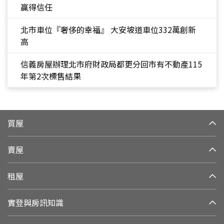
贏得信任
北市車位『奢侈的幸福』 大安坡道車位332萬創新
高
信義房屋辦理北市府財政局都更分回市有不動產115
年第2次標售結果
買屋
賣屋
租屋
實登與房訊知識