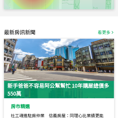
最新房訊新聞
看更多
新手爸爸不容易阿公幫幫忙 10年購屋總價多
550萬
房市精選
社工魂進駐房仲業 信義房屋：同理心比業績更能