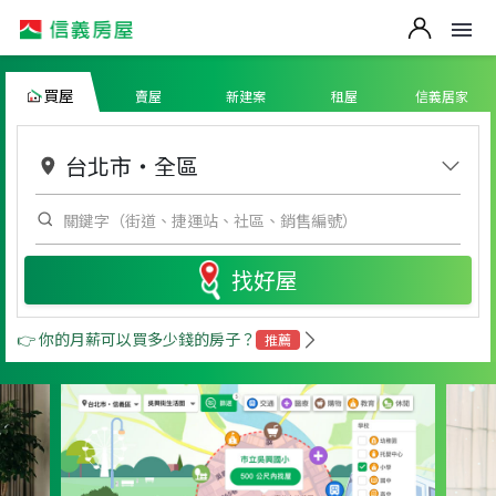
買屋
賣屋
新建案
租屋
信義居家
台北市
・
全區
找好屋
👉 你的月薪可以買多少錢的房子？
推薦