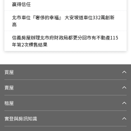
贏得信任
北市車位『奢侈的幸福』 大安坡道車位332萬創新
高
信義房屋辦理北市府財政局都更分回市有不動產115
年第2次標售結果
買屋
賣屋
租屋
實登與房訊知識