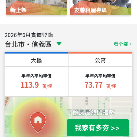
新上架
友善租屋專區
2026
年
6
月實價登錄
台北市
・
信義區
看全部
大樓
公寓
半年內平均單價
半年內平均單價
113.9
73.77
萬/坪
萬/坪