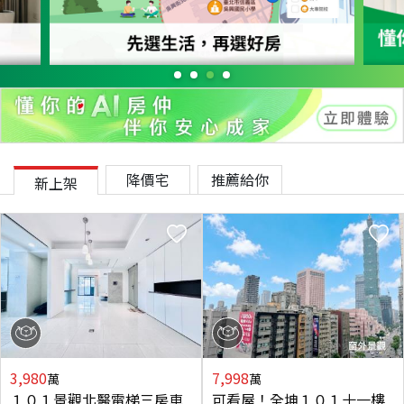
降價宅
推薦給你
新上架
3,980
7,998
萬
萬
１０１景觀北醫電梯三房車
可看屋！全坤１０１十一樓