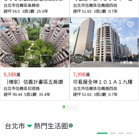
台北市信義區吳興街
台北市信義區信義路四段
建坪
56.5
3房2廳
25.0年
建坪
51.63
3房2廳
0.7年
9,388
7,998
萬
萬
｛傳家｝信義計畫區五房讚
可看屋全坤１０１Ａ１九樓
台北市信義區松德路
台北市信義區信義路四段
建坪
90.44
5房2廳
35.4年
建坪
51.63
3房2廳
0.7年
台北市
熱門生活圈