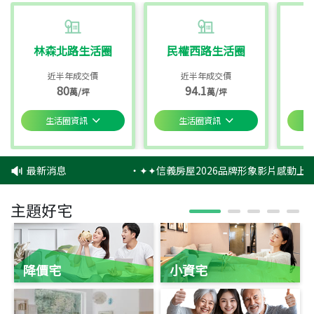
林森北路生活圈
民權西路生活圈
近半年成交價
近半年成交價
80
94.1
萬/坪
萬/坪
生活圈資訊
生活圈資訊
最新消息
‧
✦✦信義房屋2026品牌形象影片感動上映
主題好宅
降價宅
小資宅