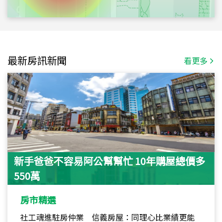
最新房訊新聞
看更多
新手爸爸不容易阿公幫幫忙 10年購屋總價多
550萬
房市精選
社工魂進駐房仲業 信義房屋：同理心比業績更能