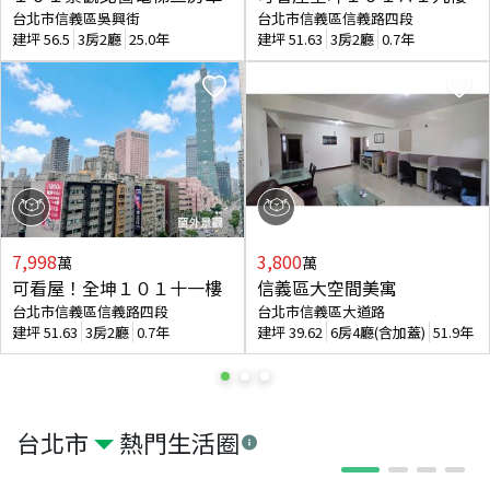
台北市信義區吳興街
台北市信義區信義路四段
建坪
56.5
3房2廳
25.0年
建坪
51.63
3房2廳
0.7年
7,998
3,800
萬
萬
可看屋！全坤１０１十一樓
信義區大空間美寓
台北市信義區信義路四段
台北市信義區大道路
建坪
51.63
3房2廳
0.7年
建坪
39.62
6房4廳(含加蓋)
51.9年
台北市
熱門生活圈