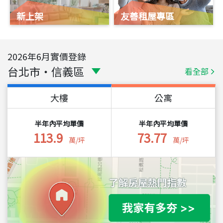
新上架
友善租屋專區
2026
年
6
月實價登錄
台北市
・
信義區
看全部
大樓
公寓
半年內平均單價
半年內平均單價
113.9
73.77
萬/坪
萬/坪