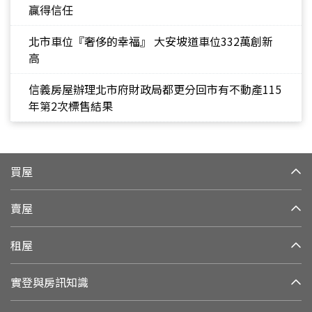
贏得信任
北市車位『奢侈的幸福』 大安坡道車位332萬創新
高
信義房屋辦理北市府財政局都更分回市有不動產115
年第2次標售結果
買屋
賣屋
租屋
實登與房訊知識