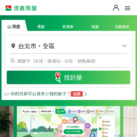
買屋
賣屋
新建案
租屋
信義居家
台北市
・
全區
找好屋
👉 你的月薪可以買多少錢的房子？
推薦