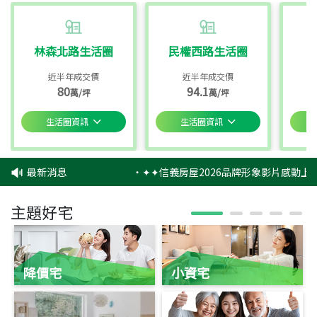
林森北路生活圈
民權西路生活圈
近半年成交價
近半年成交價
80
94.1
萬/坪
萬/坪
生活圈資訊
生活圈資訊
最新消息
‧
✦✦信義房屋2026品牌形象影片感動上映
主題好宅
降價宅
小資宅