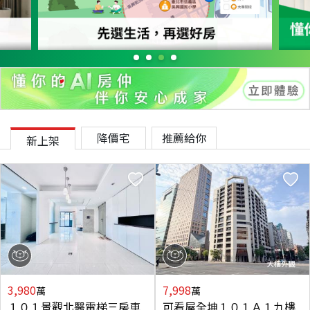
降價宅
推薦給你
新上架
3,980
7,998
萬
萬
１０１景觀北醫電梯三房車
可看屋全坤１０１Ａ１九樓