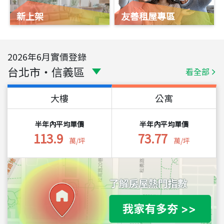
新上架
友善租屋專區
2026
年
6
月實價登錄
台北市
・
信義區
看全部
大樓
公寓
半年內平均單價
半年內平均單價
113.9
73.77
萬/坪
萬/坪