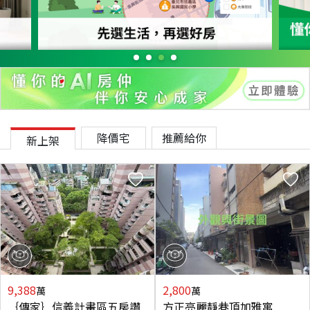
降價宅
推薦給你
新上架
9,388
2,800
萬
萬
｛傳家｝信義計畫區五房讚
方正亮麗靜巷頂加雅寓