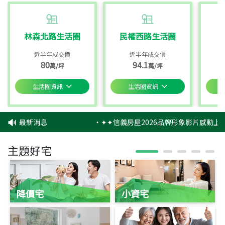
林森北路生活圈
民權西路生活圈
近半年成交價
近半年成交價
80
94.1
萬/坪
萬/坪
生活圈資訊
生活圈資訊
最新消息
‧
✦✦信義房屋2026品牌形象影片感動上映
主題好宅
降價宅
小資宅