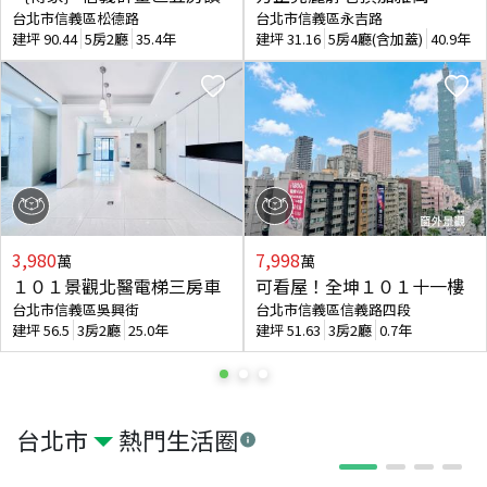
台北市信義區松德路
台北市信義區永吉路
建坪
90.44
5房2廳
35.4年
建坪
31.16
5房4廳(含加蓋)
40.9年
3,980
7,998
萬
萬
１０１景觀北醫電梯三房車
可看屋！全坤１０１十一樓
台北市信義區吳興街
台北市信義區信義路四段
建坪
56.5
3房2廳
25.0年
建坪
51.63
3房2廳
0.7年
台北市
熱門生活圈