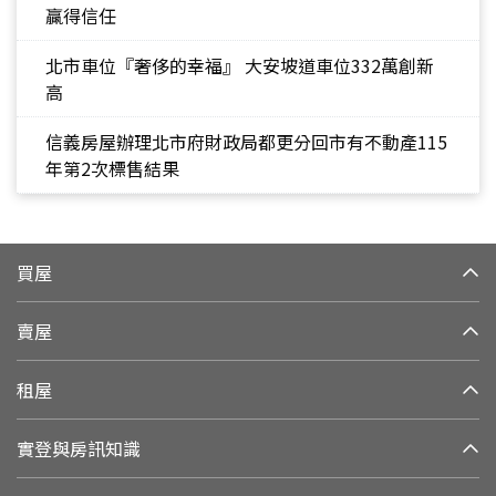
贏得信任
北市車位『奢侈的幸福』 大安坡道車位332萬創新
高
信義房屋辦理北市府財政局都更分回市有不動產115
年第2次標售結果
買屋
賣屋
租屋
實登與房訊知識