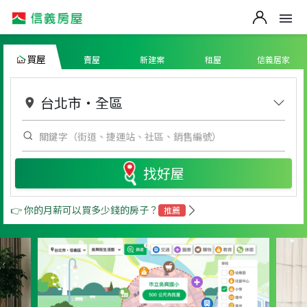
買屋
賣屋
新建案
租屋
信義居家
台北市
・
全區
找好屋
👉 你的月薪可以買多少錢的房子？
推薦