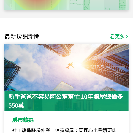
最新房訊新聞
看更多
新手爸爸不容易阿公幫幫忙 10年購屋總價多
550萬
房市精選
社工魂進駐房仲業 信義房屋：同理心比業績更能