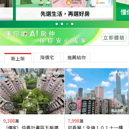
降價宅
推薦給你
新上架
9,388
7,998
萬
萬
｛傳家｝信義計畫區五房讚
可看屋！全坤１０１十一樓