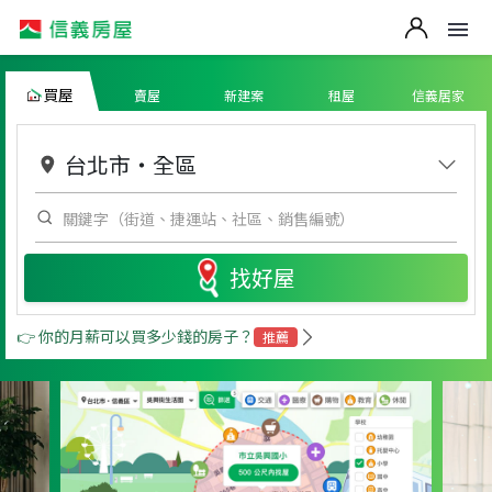
買屋
賣屋
新建案
租屋
信義居家
台北市
・
全區
找好屋
👉 你的月薪可以買多少錢的房子？
推薦