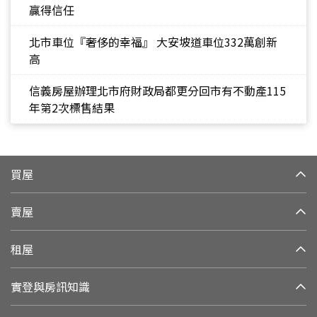
贏得信任
北市車位『奢侈的幸福』 大安坡道車位332萬創新
高
信義房屋辦理北市府財政局都更分回市有不動產115
年第2次標售結果
買屋
賣屋
租屋
實登與房訊知識