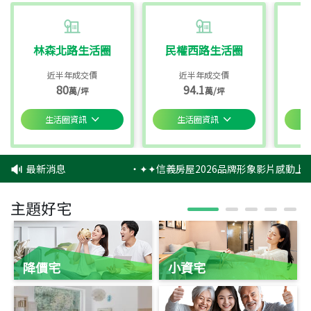
林森北路生活圈
民權西路生活圈
近半年成交價
近半年成交價
80
94.1
萬/坪
萬/坪
生活圈資訊
生活圈資訊
最新消息
‧
✦✦信義房屋2026品牌形象影片感動上映
主題好宅
降價宅
小資宅