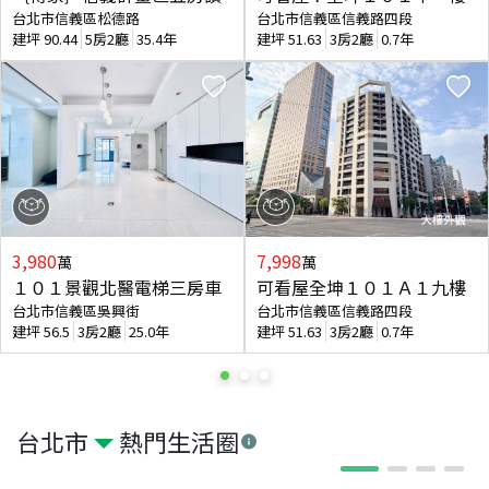
台北市信義區松德路
台北市信義區信義路四段
建坪
90.44
5房2廳
35.4年
建坪
51.63
3房2廳
0.7年
3,980
7,998
萬
萬
１０１景觀北醫電梯三房車
可看屋全坤１０１Ａ１九樓
台北市信義區吳興街
台北市信義區信義路四段
建坪
56.5
3房2廳
25.0年
建坪
51.63
3房2廳
0.7年
台北市
熱門生活圈