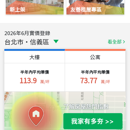
新上架
友善租屋專區
2026
年
6
月實價登錄
台北市
・
信義區
看全部
大樓
公寓
半年內平均單價
半年內平均單價
113.9
73.77
萬/坪
萬/坪