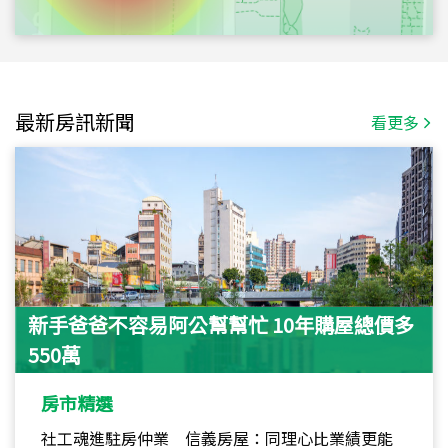
最新房訊新聞
看更多
新手爸爸不容易阿公幫幫忙 10年購屋總價多
550萬
房市精選
社工魂進駐房仲業 信義房屋：同理心比業績更能