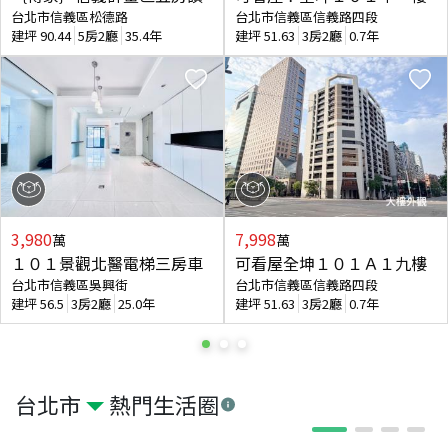
台北市信義區松德路
台北市信義區信義路四段
建坪
90.44
5房2廳
35.4年
建坪
51.63
3房2廳
0.7年
3,980
7,998
萬
萬
１０１景觀北醫電梯三房車
可看屋全坤１０１Ａ１九樓
台北市信義區吳興街
台北市信義區信義路四段
建坪
56.5
3房2廳
25.0年
建坪
51.63
3房2廳
0.7年
台北市
熱門生活圈