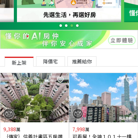
降價宅
推薦給你
新上架
9,388
7,998
萬
萬
｛傳家｝信義計畫區五房讚
可看屋！全坤１０１十一樓