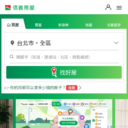
買屋
賣屋
新建案
租屋
信義居家
台北市
・
全區
找好屋
👉 你的月薪可以買多少錢的房子？
推薦