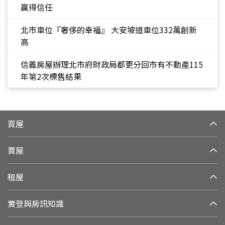
贏得信任
北市車位『奢侈的幸福』 大安坡道車位332萬創新
高
信義房屋辦理北市府財政局都更分回市有不動產115
年第2次標售結果
買屋
賣屋
租屋
實登與房訊知識