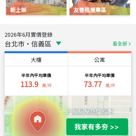
新上架
友善租屋專區
2026
年
6
月實價登錄
台北市
・
信義區
看全部
大樓
公寓
半年內平均單價
半年內平均單價
113.9
73.77
萬/坪
萬/坪