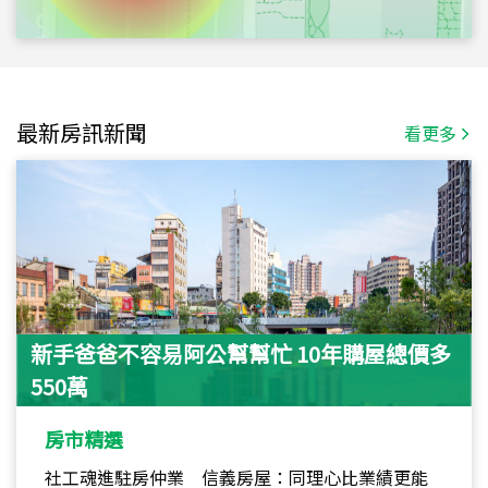
最新房訊新聞
看更多
新手爸爸不容易阿公幫幫忙 10年購屋總價多
550萬
房市精選
社工魂進駐房仲業 信義房屋：同理心比業績更能