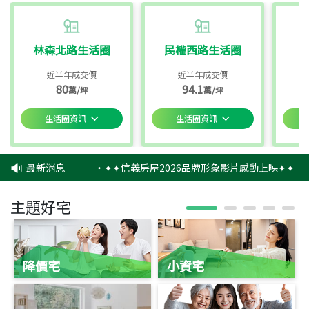
林森北路生活圈
民權西路生活圈
近半年成交價
近半年成交價
80
94.1
萬/坪
萬/坪
生活圈資訊
生活圈資訊
最新消息
‧
✦✦信義房屋2026品牌形象影片感動上映✦✦
‧
主題好宅
降價宅
小資宅