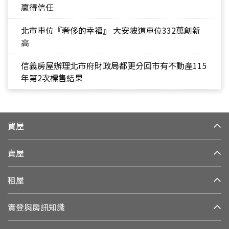
贏得信任
北市車位『奢侈的幸福』 大安坡道車位332萬創新
高
信義房屋辦理北市府財政局都更分回市有不動產115
年第2次標售結果
買屋
賣屋
租屋
實登與房訊知識