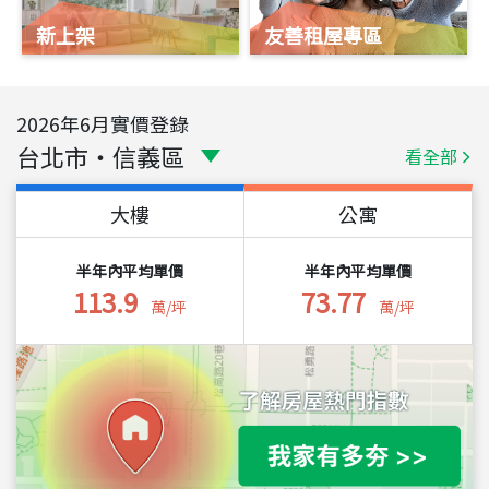
新上架
友善租屋專區
2026
年
6
月實價登錄
台北市
・
信義區
看全部
大樓
公寓
半年內平均單價
半年內平均單價
113.9
73.77
萬/坪
萬/坪