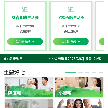
林森北路生活圈
民權西路生活圈
近半年成交價
近半年成交價
80
94.1
萬/坪
萬/坪
生活圈資訊
生活圈資訊
最新消息
‧
✦✦信義房屋2026品牌形象影片感動上映
主題好宅
降價宅
小資宅