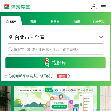
買屋
賣屋
新建案
租屋
信義居家
台北市
・
全區
找好屋
👉 你的月薪可以買多少錢的房子？
推薦