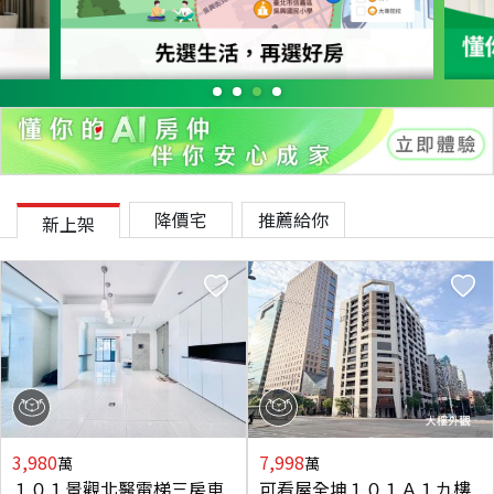
降價宅
推薦給你
新上架
3,980
7,998
萬
萬
１０１景觀北醫電梯三房車
可看屋全坤１０１Ａ１九樓