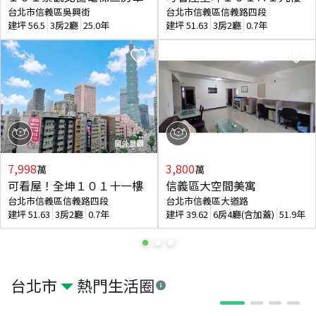
台北市信義區吳興街
台北市信義區信義路四段
建坪
56.5
3房2廳
25.0年
建坪
51.63
3房2廳
0.7年
7,998
3,800
萬
萬
可看屋！全坤１０１十一樓
信義區大空間美寓
台北市信義區信義路四段
台北市信義區大道路
建坪
51.63
3房2廳
0.7年
建坪
39.62
6房4廳(含加蓋)
51.9年
台北市
熱門生活圈