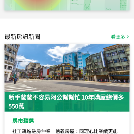
最新房訊新聞
看更多
新手爸爸不容易阿公幫幫忙 10年購屋總價多
550萬
房市精選
社工魂進駐房仲業 信義房屋：同理心比業績更能