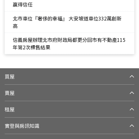
贏得信任
北市車位『奢侈的幸福』 大安坡道車位332萬創新
高
信義房屋辦理北市府財政局都更分回市有不動產115
年第2次標售結果
買屋
賣屋
租屋
實登與房訊知識