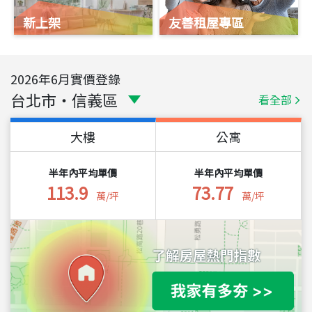
新上架
友善租屋專區
2026
年
6
月實價登錄
台北市
・
信義區
看全部
大樓
公寓
半年內平均單價
半年內平均單價
113.9
73.77
萬/坪
萬/坪