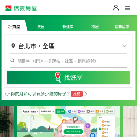
買屋
賣屋
新建案
租屋
信義居家
台北市
・
全區
找好屋
👉 你的月薪可以買多少錢的房子？
推薦