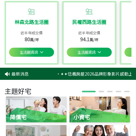
林森北路生活圈
民權西路生活圈
近半年成交價
近半年成交價
80
94.1
萬/坪
萬/坪
生活圈資訊
生活圈資訊
最新消息
‧
✦✦信義房屋2026品牌形象影片感動上映
主題好宅
降價宅
小資宅