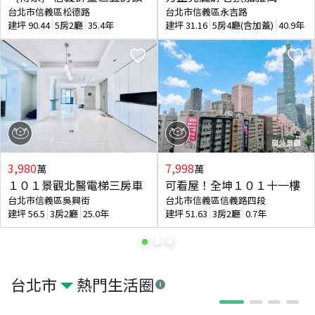
台北市信義區松德路
台北市信義區永吉路
建坪
90.44
5房2廳
35.4年
建坪
31.16
5房4廳(含加蓋)
40.9年
3,980
7,998
萬
萬
１０１景觀北醫電梯三房車
可看屋！全坤１０１十一樓
台北市信義區吳興街
台北市信義區信義路四段
建坪
56.5
3房2廳
25.0年
建坪
51.63
3房2廳
0.7年
台北市
熱門生活圈