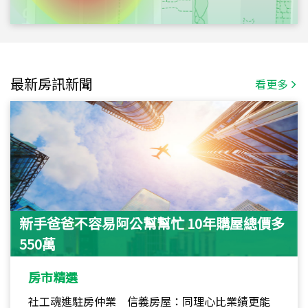
最新房訊新聞
看更多
新手爸爸不容易阿公幫幫忙 10年購屋總價多
550萬
房市精選
社工魂進駐房仲業 信義房屋：同理心比業績更能