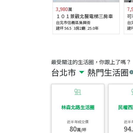
3,980
7,
萬
１０１景觀北醫電梯三房車
可
台北市信義區吳興街
台
建坪
56.5
3房2廳
25.0年
建
最受關注的生活圈，你跟上了嗎？
台北市
熱門生活圈
林森北路生活圈
民權西
近半年成交價
近半
80
94.
萬/坪