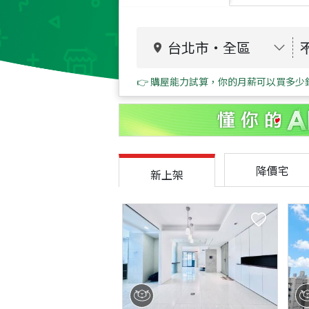
台北市
・
全區
👉 購屋能力試算，你的月薪可以買多少
降價宅
新上架