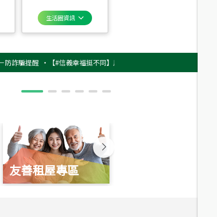
生活圈資訊
騙提醒
‧
【#信義幸福挺不同】用實力，讓升職免抽號碼牌！最新雇主品牌影片
友善租屋專區
新婚起家厝