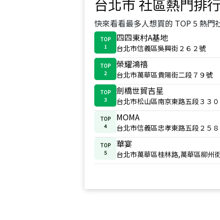
台北市
社區熱門排
快來看看最多人想買的 TOP 5 熱門
四四東村A基地
TOP
1
台北市信義區吳興街２６２號
榮耀鴻禧
TOP
2
台北市萬華區貴陽街二段７９號
劍橋世貿吉星
TOP
3
台北市松山區南京東路五段３３０
MOMA
TOP
4
台北市信義區忠孝東路五段２５８
華宴
TOP
5
台北市萬華區桂林路,萬華區柳州