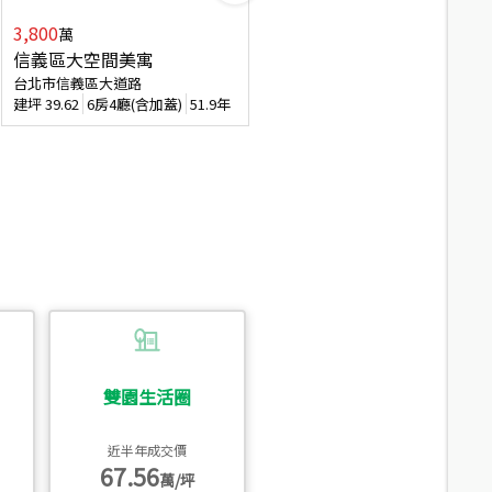
3,800
2,088
萬
萬
信義區大空間美寓
博愛精妝成家易
台北市信義區大道路
台北市信義區虎林街
建坪
39.62
6房4廳(含加蓋)
51.9年
建坪
20.47
3房2廳
56.4年
雙園生活圈
近半年成交價
67.56
萬/坪