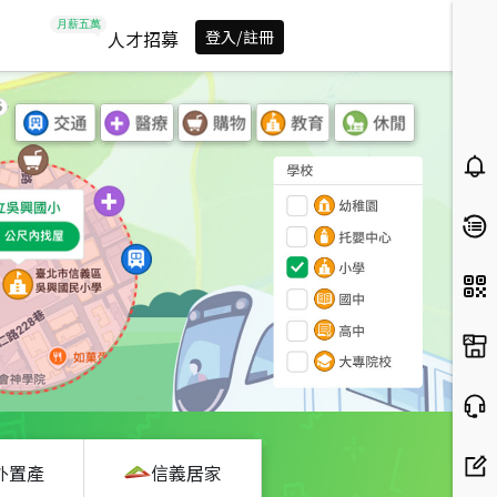
人才招募
登入/註冊
外置產
信義居家