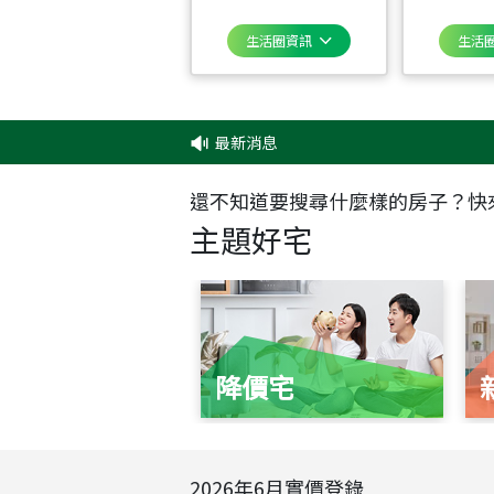
生活圈資訊
生活
最新消息
‧
還不知道要搜尋什麼樣的房子？快
主題好宅
降價宅
2026
年
6
月實價登錄