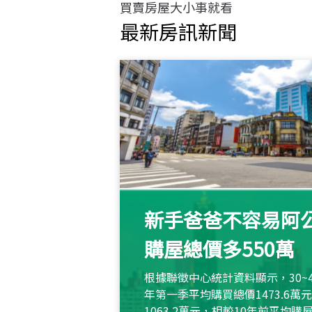
買賣房屋大小事就看
最新房訊新聞
新手爸爸不容易阿公
購屋總價多550萬
根據聯徵中心統計資料顯示，30~
年第一季平均購買總價1473.6
1063.2萬元，相較10年前平均購