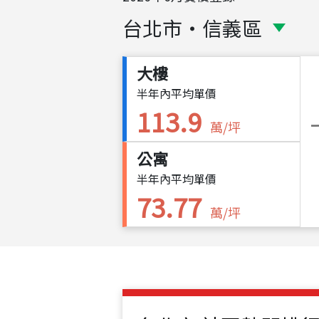
台北市
・
信義區
大樓
半年內平均單價
113.9
萬/坪
公寓
半年內平均單價
73.77
萬/坪