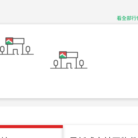
115
年
07
月 成交
捷豹
台北市中山區長春路
看全部行
115
年
07
月 成交
十泉十美
台北市北投區光明路
115
年
07
月 成交
四維天廈
新竹市新竹市四維路
115
年
07
月 成交
菁英典藏
新竹市新竹市慈祥路
115
年
07
月 成交
長隄
新北市永和區環河西