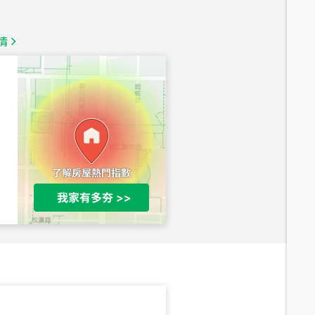
總價
1,350
萬
情
總價
1,020
萬
總價
490
萬
總價
1,808
萬
總價
530
萬
路二段