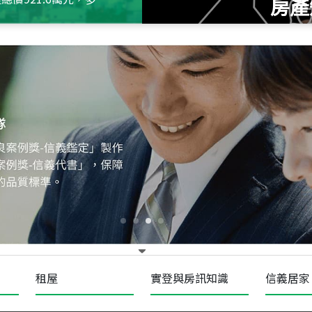
房產
115
年
07
月 成交
十泉十美
台北市北投區光明路
115
年
07
月 成交
四維天廈
新竹市新竹市四維路
115
年
07
月 成交
菁英典藏
新竹市新竹市慈祥路
租屋
實登與房訊知識
信義居家