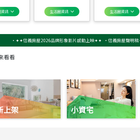
圈資訊
生活圈資訊
生活圈資訊
✦✦信義房屋2026品牌形象影片感動上映✦✦
‧
信義房屋聲明稿－防詐
來看看
新上架
小資宅