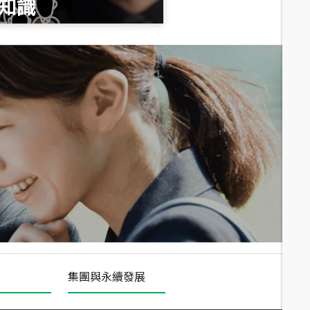
知識
總價
1,020
萬
總價
490
萬
總價
1,808
萬
集團與永續發展