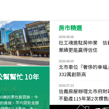
115
年
07
月 成交
菁英典藏
新竹市新竹市慈祥路
房市精選
115
年
07
月 成交
長隄
2026.08.06
新北市永和區環河西
社工魂進駐房仲業 信
業績更能贏得信任
115
年
07
月 成交
央央
2026.08.05
新竹縣竹北市高鐵八
北市車位『奢侈的幸福
332萬創新高
115
年
07
月 成交
幫幫忙 10年
小西華
台北市內湖區康寧路
2026.07.23
信義房屋辦理北市府財
115
年
07
月 成交
40歲的男性房貸族，今
不動產115年第2次標
捷豹
萬元的房屋，平均貸款金額
台北市中山區長春路
屋總價921.6萬元，多出