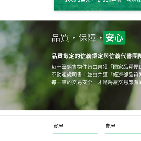
約550萬元，且貸款金額也多
買屋
賣屋