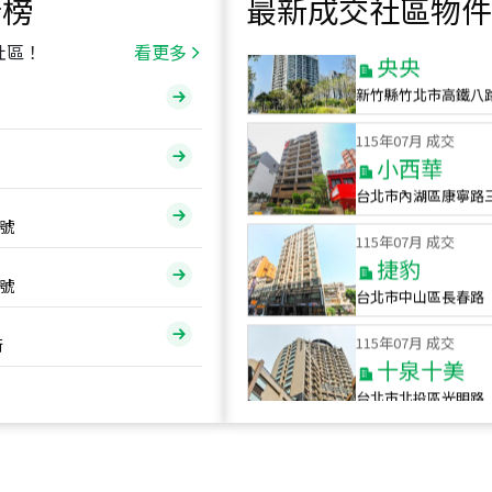
行榜
最新成交社區物件
115
年
07
月 成交
央央
社區！
看更多
新竹縣竹北市高鐵八
115
年
07
月 成交
小西華
台北市內湖區康寧路
115
年
07
月 成交
號
捷豹
台北市中山區長春路
號
115
年
07
月 成交
十泉十美
街
台北市北投區光明路
115
年
07
月 成交
四維天廈
新竹市新竹市四維路