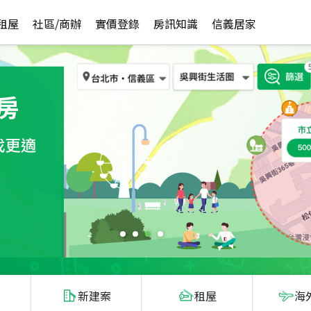
租屋
社區/商辦
實價登錄
房訊知識
信義居家
新建案
租屋
海