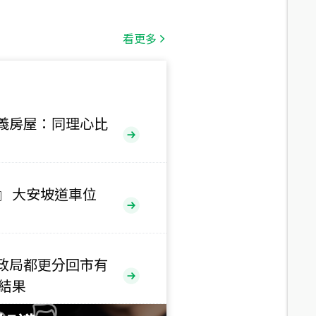
總價
1,808
萬
看更多
總價
530
萬
路二段
義房屋：同理心比
總價
5,800
萬
路
』 大安坡道車位
總價
1,938
萬
三段
政局都更分回市有
總價
售結果
1,350
萬