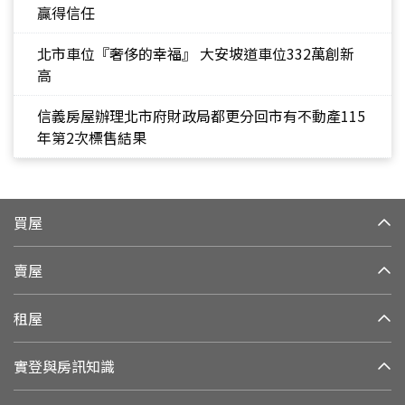
贏得信任
北市車位『奢侈的幸福』 大安坡道車位332萬創新
高
信義房屋辦理北市府財政局都更分回市有不動產115
年第2次標售結果
買屋
賣屋
租屋
實登與房訊知識