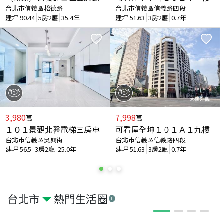
台北市信義區松德路
台北市信義區信義路四段
建坪
90.44
5房2廳
35.4年
建坪
51.63
3房2廳
0.7年
3,980
7,998
萬
萬
１０１景觀北醫電梯三房車
可看屋全坤１０１Ａ１九樓
台北市信義區吳興街
台北市信義區信義路四段
建坪
56.5
3房2廳
25.0年
建坪
51.63
3房2廳
0.7年
台北市
熱門生活圈