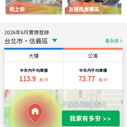
新上架
友善租屋專區
2026
年
6
月實價登錄
台北市
・
信義區
看全部
大樓
公寓
半年內平均單價
半年內平均單價
113.9
73.77
萬/坪
萬/坪