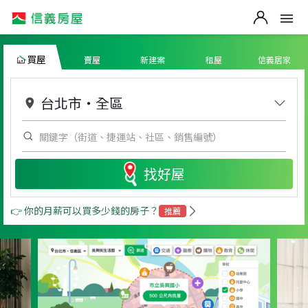
買屋
賣屋
新建案
租屋
信義居家
台北市
・
全區
找好屋
👉 你的月薪可以買多少錢的房子？
推薦