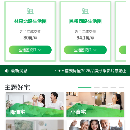
林森北路生活圈
民權西路生活圈
近半年成交價
近半年成交價
80
94.1
萬/坪
萬/坪
生活圈資訊
生活圈資訊
最新消息
‧
✦✦信義房屋2026品牌形象影片感動上映
主題好宅
降價宅
小資宅