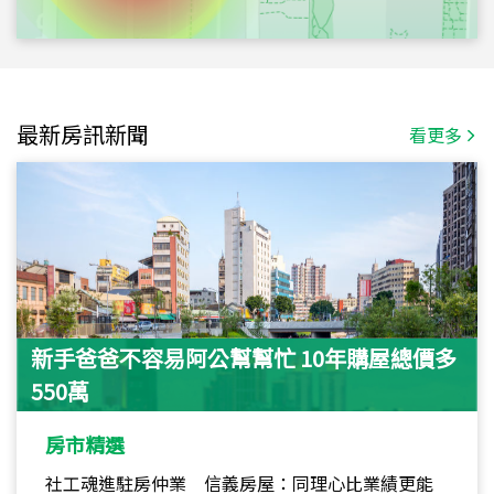
最新房訊新聞
看更多
新手爸爸不容易阿公幫幫忙 10年購屋總價多
550萬
房市精選
社工魂進駐房仲業 信義房屋：同理心比業績更能