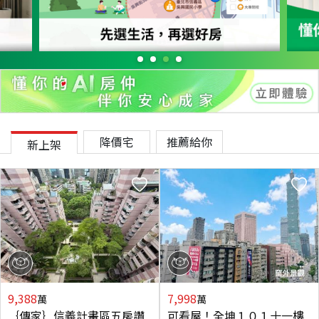
降價宅
推薦給你
新上架
9,388
7,998
萬
萬
｛傳家｝信義計畫區五房讚
可看屋！全坤１０１十一樓