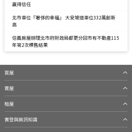
贏得信任
北市車位『奢侈的幸福』 大安坡道車位332萬創新
高
信義房屋辦理北市府財政局都更分回市有不動產115
年第2次標售結果
買屋
賣屋
租屋
實登與房訊知識