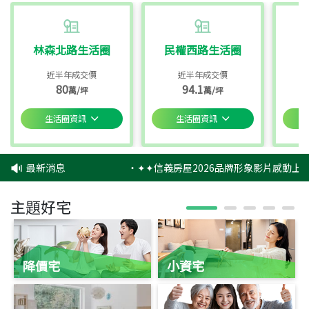
林森北路生活圈
民權西路生活圈
近半年成交價
近半年成交價
80
94.1
萬/坪
萬/坪
生活圈資訊
生活圈資訊
最新消息
‧
✦✦信義房屋2026品牌形象影片感動上映
主題好宅
降價宅
小資宅