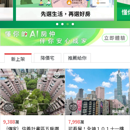
降價宅
推薦給你
新上架
9,388
7,998
萬
萬
｛傳家｝信義計畫區五房讚
可看屋！全坤１０１十一樓