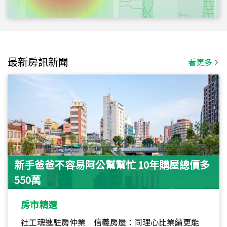
最新房訊新聞
看更多
新手爸爸不容易阿公幫幫忙 10年購屋總價多
550萬
房市精選
社工魂進駐房仲業 信義房屋：同理心比業績更能