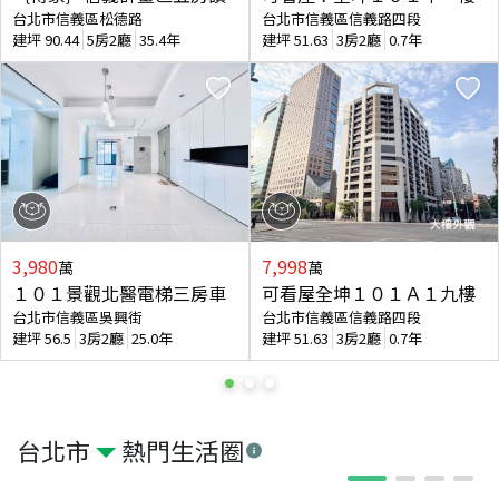
台北市信義區松德路
台北市信義區信義路四段
建坪
90.44
5房2廳
35.4年
建坪
51.63
3房2廳
0.7年
3,980
7,998
萬
萬
１０１景觀北醫電梯三房車
可看屋全坤１０１Ａ１九樓
台北市信義區吳興街
台北市信義區信義路四段
建坪
56.5
3房2廳
25.0年
建坪
51.63
3房2廳
0.7年
台北市
熱門生活圈