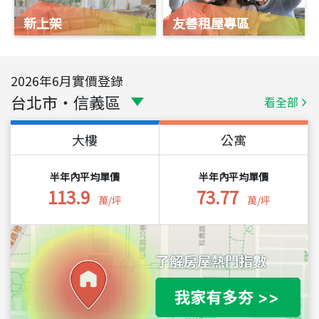
新上架
友善租屋專區
2026
年
6
月實價登錄
台北市
・
信義區
看全部
大樓
公寓
半年內平均單價
半年內平均單價
113.9
73.77
萬/坪
萬/坪