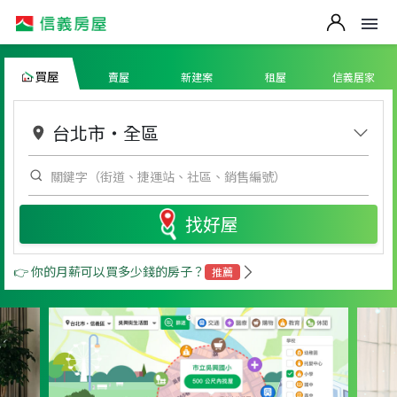
買屋
賣屋
新建案
租屋
信義居家
台北市
・
全區
找好屋
👉 你的月薪可以買多少錢的房子？
推薦