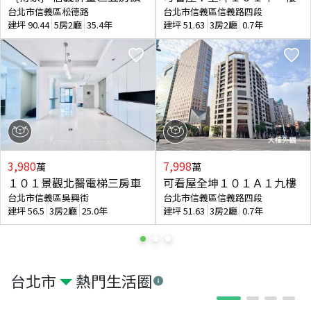
台北市信義區松德路
台北市信義區信義路四段
建坪
90.44
5房2廳
35.4年
建坪
51.63
3房2廳
0.7年
3,980
7,998
萬
萬
１０１景觀北醫電梯三房車
可看屋全坤１０１Ａ１九樓
台北市信義區吳興街
台北市信義區信義路四段
建坪
56.5
3房2廳
25.0年
建坪
51.63
3房2廳
0.7年
台北市
熱門生活圈