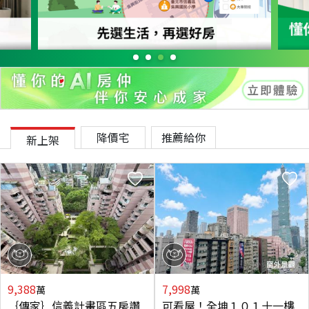
降價宅
推薦給你
新上架
9,388
7,998
萬
萬
｛傳家｝信義計畫區五房讚
可看屋！全坤１０１十一樓