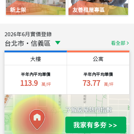
新上架
友善租屋專區
2026
年
6
月實價登錄
台北市
・
信義區
看全部
大樓
公寓
半年內平均單價
半年內平均單價
113.9
73.77
萬/坪
萬/坪