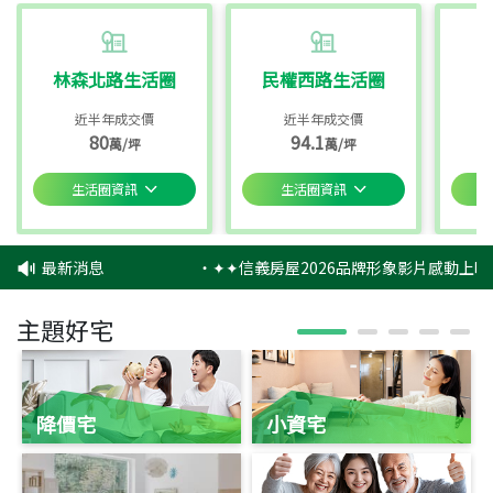
林森北路生活圈
民權西路生活圈
近半年成交價
近半年成交價
80
94.1
萬/坪
萬/坪
生活圈資訊
生活圈資訊
最新消息
‧
✦✦信義房屋2026品牌形象影片感動上映
主題好宅
降價宅
小資宅