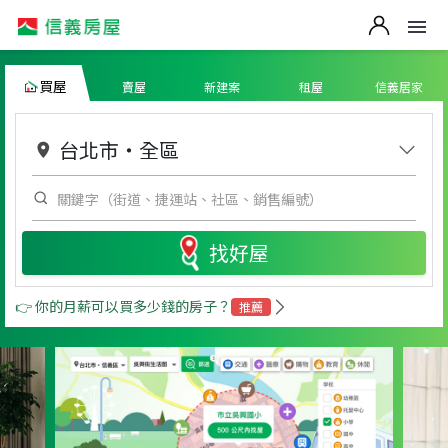
買屋
賣屋
新建案
租屋
信義居家
台北市
・
全區
找好屋
👉 你的月薪可以買多少錢的房子？
推薦