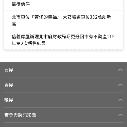
贏得信任
北市車位『奢侈的幸福』 大安坡道車位332萬創新
高
信義房屋辦理北市府財政局都更分回市有不動產115
年第2次標售結果
買屋
賣屋
租屋
實登與房訊知識