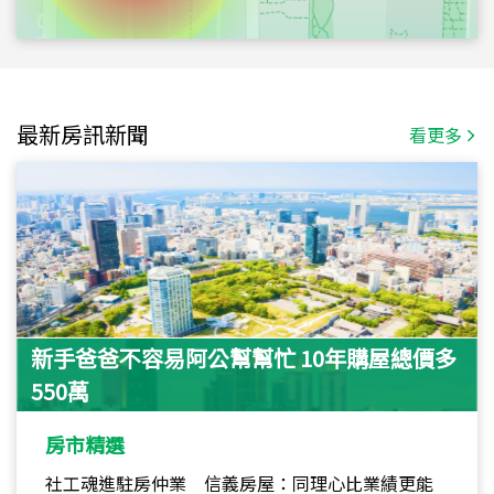
最新房訊新聞
看更多
新手爸爸不容易阿公幫幫忙 10年購屋總價多
550萬
房市精選
社工魂進駐房仲業 信義房屋：同理心比業績更能