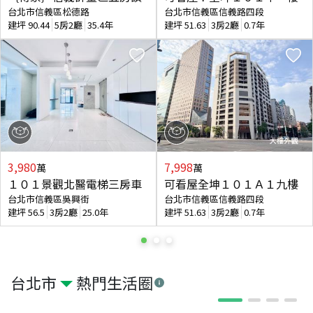
台北市信義區松德路
台北市信義區信義路四段
建坪
90.44
5房2廳
35.4年
建坪
51.63
3房2廳
0.7年
3,980
7,998
萬
萬
１０１景觀北醫電梯三房車
可看屋全坤１０１Ａ１九樓
台北市信義區吳興街
台北市信義區信義路四段
建坪
56.5
3房2廳
25.0年
建坪
51.63
3房2廳
0.7年
台北市
熱門生活圈