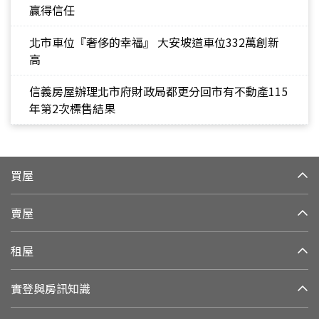
贏得信任
北市車位『奢侈的幸福』 大安坡道車位332萬創新
高
信義房屋辦理北市府財政局都更分回市有不動產115
年第2次標售結果
買屋
賣屋
租屋
實登與房訊知識