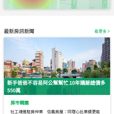
最新房訊新聞
看更多
新手爸爸不容易阿公幫幫忙 10年購屋總價多
550萬
房市精選
社工魂進駐房仲業 信義房屋：同理心比業績更能