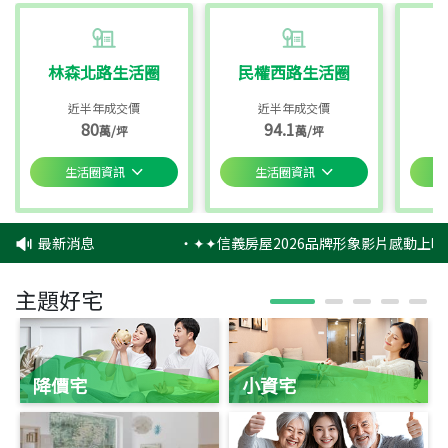
林森北路生活圈
民權西路生活圈
近半年成交價
近半年成交價
80
94.1
萬/坪
萬/坪
生活圈資訊
生活圈資訊
最新消息
‧
✦✦信義房屋2026品牌形象影片感動上映
主題好宅
降價宅
小資宅