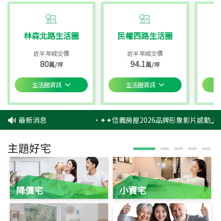
林森北路生活圈
民權西路生活圈
近半年成交價
近半年成交價
80
94.1
萬/坪
萬/坪
生活圈資訊
生活圈資訊
最新消息
‧
✦✦信義房屋2026品牌形象影片感動上映
主題好宅
降價宅
小資宅