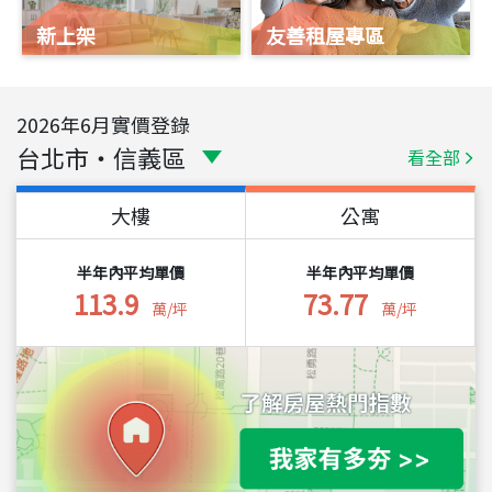
新上架
友善租屋專區
2026
年
6
月實價登錄
台北市
・
信義區
看全部
大樓
公寓
半年內平均單價
半年內平均單價
113.9
73.77
萬/坪
萬/坪