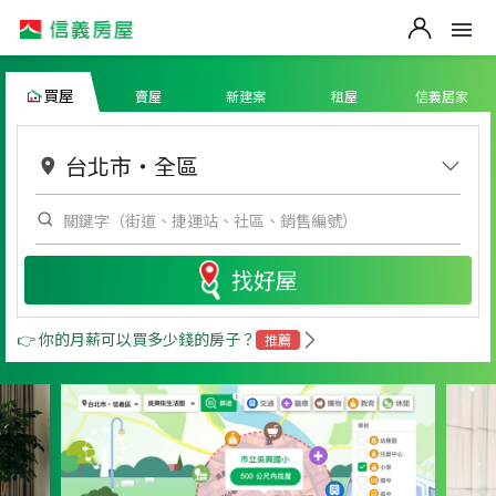
買屋
賣屋
新建案
租屋
信義居家
台北市
・
全區
找好屋
👉 你的月薪可以買多少錢的房子？
推薦