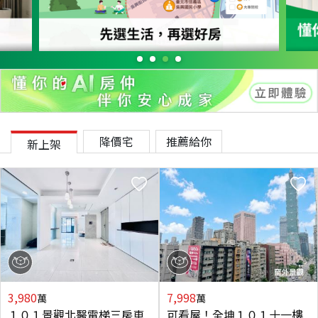
降價宅
推薦給你
新上架
3,980
7,998
萬
萬
１０１景觀北醫電梯三房車
可看屋！全坤１０１十一樓