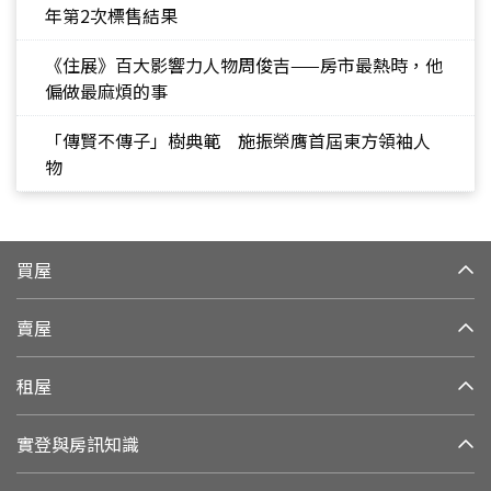
年第2次標售結果
《住展》百大影響力人物周俊吉——房市最熱時，他
偏做最麻煩的事
「傳賢不傳子」樹典範 施振榮膺首屆東方領袖人
物
買屋
賣屋
租屋
實登與房訊知識