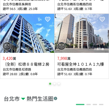
台北市信義區吳興街
台北市信義區信義路四段
建坪
56.5
3房2廳
25.0年
建坪
51.63
3房2廳
0.7年
3,420
7,998
萬
萬
｛全新｝松德８８電梯２房
可看屋全坤１０１Ａ１九樓
台北市信義區松德路
台北市信義區信義路四段
建坪
28.83
2房2廳
0.8年
建坪
51.63
3房2廳
0.7年
台北市
熱門生活圈