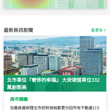
最新房訊新聞
看更多
北市車位『奢侈的幸福』 大安坡道車位332
萬創新高
房市精選
信義房屋辦理北市府財政局都更分回市有不動產115