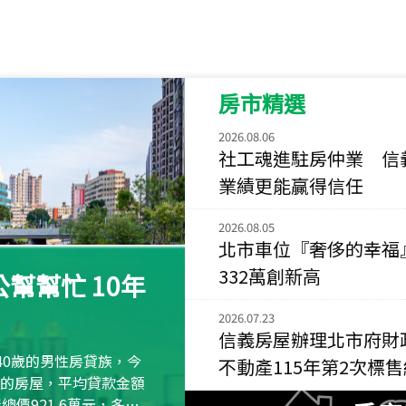
115
年
07
月 成交
菁英典藏
新竹市新竹市慈祥路
房市精選
115
年
07
月 成交
長隄
2026.08.06
新北市永和區環河西
社工魂進駐房仲業 信
業績更能贏得信任
115
年
07
月 成交
央央
2026.08.05
新竹縣竹北市高鐵八
北市車位『奢侈的幸福
332萬創新高
115
年
07
月 成交
幫幫忙 10年
小西華
台北市內湖區康寧路
2026.07.23
信義房屋辦理北市府財
115
年
07
月 成交
40歲的男性房貸族，今
不動產115年第2次標
捷豹
萬元的房屋，平均貸款金額
台北市中山區長春路
屋總價921.6萬元，多出