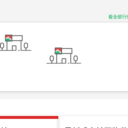
115
年
07
月 成交
捷豹
台北市中山區長春路
看全部行
115
年
07
月 成交
十泉十美
台北市北投區光明路
115
年
07
月 成交
四維天廈
新竹市新竹市四維路
115
年
07
月 成交
菁英典藏
新竹市新竹市慈祥路
115
年
07
月 成交
長隄
新北市永和區環河西