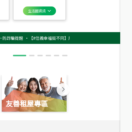
生活圈資訊
提醒
‧
【#信義幸福挺不同】用實力，讓升職免抽號碼牌！最新雇主品牌影片
友善租屋專區
新婚起家厝