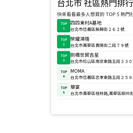
台北市
社區熱門排
快來看看最多人想買的 TOP 5 熱門
四四東村A基地
TOP
1
台北市信義區吳興街２６２號
榮耀鴻禧
TOP
2
台北市萬華區貴陽街二段７９號
劍橋世貿吉星
TOP
3
台北市松山區南京東路五段３３０
MOMA
TOP
4
台北市信義區忠孝東路五段２５８
華宴
TOP
5
台北市萬華區桂林路,萬華區柳州