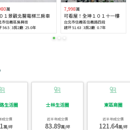
980
7,998
萬
萬
０１景觀北醫電梯三房車
可看屋！全坤１０１十一樓
北市信義區吳興街
台北市信義區信義路四段
坪
56.5
3房2廳
25.0年
建坪
51.63
3房2廳
0.7年
路生活圈
士林生活圈
東區商圈
年成交價
近半年成交價
近半年成交價
1
83.89
121.64
萬/坪
萬/坪
萬/坪