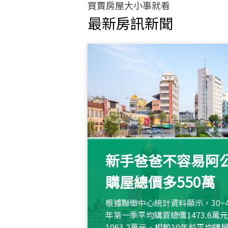
買賣房屋大小事就看
最新房訊新聞
新手爸爸不容易阿公
購屋總價多550萬
根據聯徵中心統計資料顯示，30~
年第一季平均購買總價1473.6
1063.2萬元，相較10年前平均購