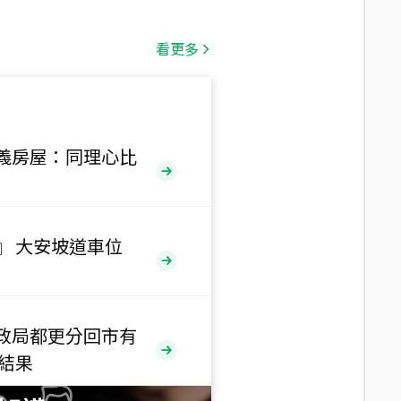
總價
1,808
萬
看更多
總價
530
萬
路二段
義房屋：同理心比
總價
5,800
萬
路
』 大安坡道車位
總價
1,938
萬
三段
政局都更分回市有
總價
售結果
1,350
萬