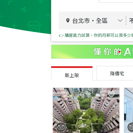
台北市
・
全區
👉 購屋能力試算，你的月薪可以買多少
降價宅
新上架