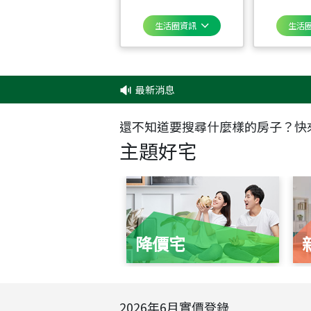
生活圈資訊
生活
最新消息
‧
還不知道要搜尋什麼樣的房子？快
主題好宅
降價宅
2026
年
6
月實價登錄