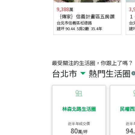
9,388
3,
萬
｛傳家｝信義計畫區五房讚
１
台北市信義區松德路
台
建坪
90.44
5房2廳
35.4年
建
最受關注的生活圈，你跟上了嗎？
台北市
熱門生活圈
林森北路生活圈
民權西
近半年成交價
近半
80
94.
萬/坪