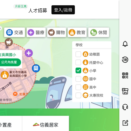
人才招募
登入/註冊
外置產
信義居家