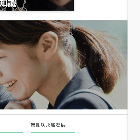
知識
總價
1,020
萬
總價
490
萬
總價
1,808
萬
集團與永續發展