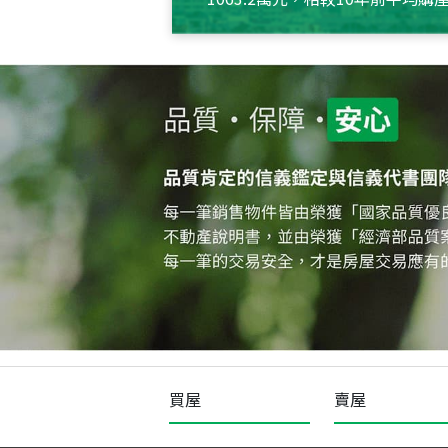
約550萬元，且貸款金額也多
買屋
賣屋