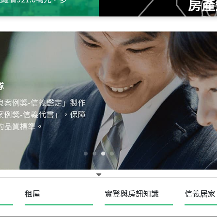
房產
115
年
07
月 成交
十泉十美
台北市北投區光明路
115
年
07
月 成交
四維天廈
新竹市新竹市四維路
115
年
07
月 成交
菁英典藏
新竹市新竹市慈祥路
租屋
實登與房訊知識
信義居家