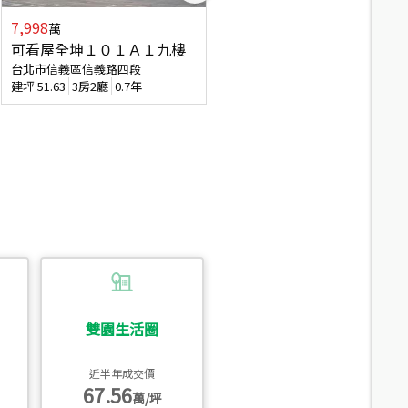
7,998
3,800
萬
萬
可看屋全坤１０１Ａ１九樓
信義區大空間美寓
台北市信義區信義路四段
台北市信義區大道路
建坪
51.63
3房2廳
0.7年
建坪
39.62
6房4廳(含加蓋)
51.9
雙園生活圈
近半年成交價
67.56
萬/坪