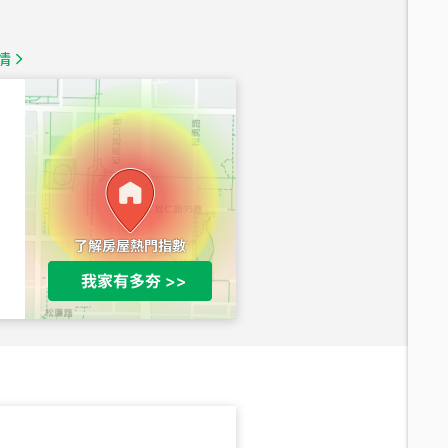
總價
1,350
萬
情
總價
1,020
萬
總價
490
萬
總價
1,808
萬
總價
530
萬
路二段