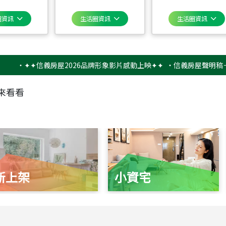
圈資訊
生活圈資訊
生活圈資訊
✦✦信義房屋2026品牌形象影片感動上映✦✦
‧
信義房屋聲明稿－防詐騙
來看看
新上架
小資宅