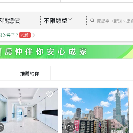
不限總價
不限類型
錢的房子？
推薦
推薦給你