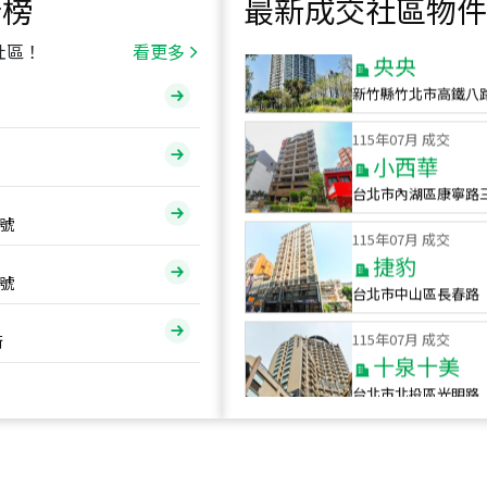
行榜
最新成交社區物件
115
年
07
月 成交
央央
社區！
看更多
新竹縣竹北市高鐵八
115
年
07
月 成交
小西華
台北市內湖區康寧路
115
年
07
月 成交
號
捷豹
台北市中山區長春路
號
115
年
07
月 成交
十泉十美
街
台北市北投區光明路
115
年
07
月 成交
四維天廈
新竹市新竹市四維路