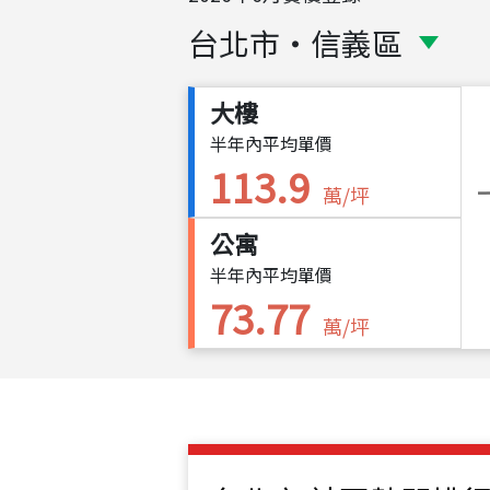
台北市
・
信義區
大樓
半年內平均單價
113.9
萬/坪
公寓
半年內平均單價
73.77
萬/坪