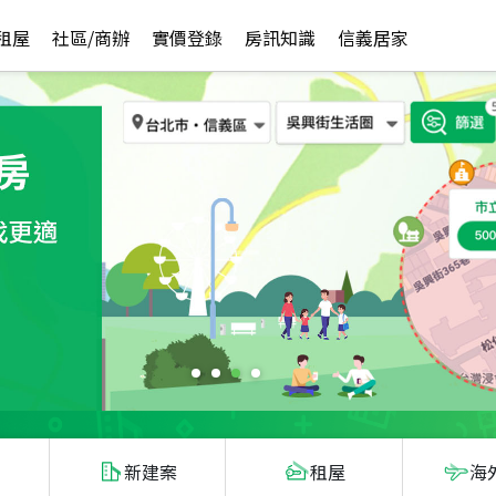
租屋
社區/商辦
實價登錄
房訊知識
信義居家
新建案
租屋
海