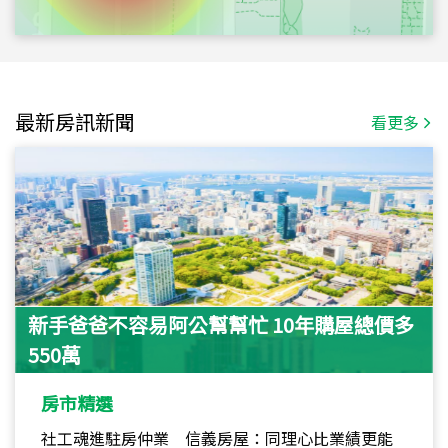
最新房訊新聞
看更多
新手爸爸不容易阿公幫幫忙 10年購屋總價多
550萬
房市精選
社工魂進駐房仲業 信義房屋：同理心比業績更能