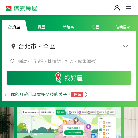
買屋
賣屋
新建案
租屋
信義居家
台北市
・
全區
找好屋
👉 你的月薪可以買多少錢的房子？
推薦