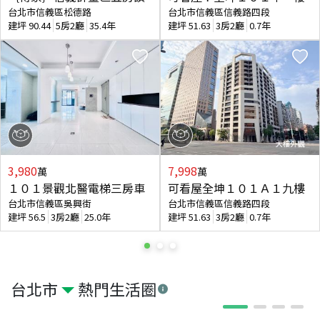
台北市信義區松德路
台北市信義區信義路四段
建坪
90.44
5房2廳
35.4年
建坪
51.63
3房2廳
0.7年
3,980
7,998
萬
萬
１０１景觀北醫電梯三房車
可看屋全坤１０１Ａ１九樓
台北市信義區吳興街
台北市信義區信義路四段
建坪
56.5
3房2廳
25.0年
建坪
51.63
3房2廳
0.7年
台北市
熱門生活圈