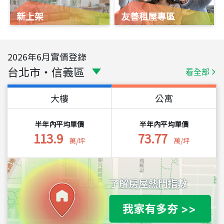
新上架
友善租屋專區
2026
年
6
月實價登錄
台北市
・
信義區
看全部
大樓
公寓
半年內平均單價
半年內平均單價
113.9
73.77
萬/坪
萬/坪