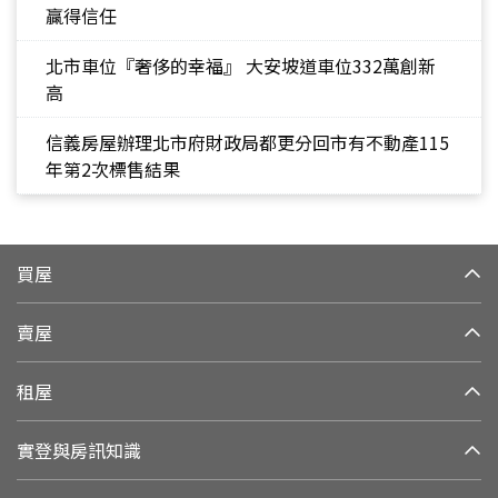
贏得信任
北市車位『奢侈的幸福』 大安坡道車位332萬創新
高
信義房屋辦理北市府財政局都更分回市有不動產115
年第2次標售結果
買屋
賣屋
租屋
實登與房訊知識