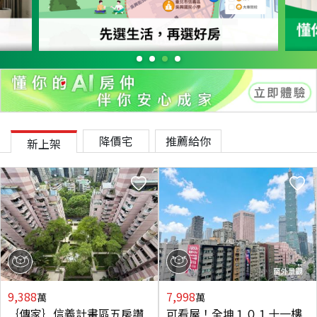
降價宅
推薦給你
新上架
9,388
7,998
萬
萬
｛傳家｝信義計畫區五房讚
可看屋！全坤１０１十一樓