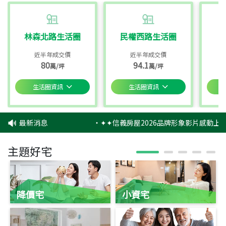
林森北路生活圈
民權西路生活圈
近半年成交價
近半年成交價
80
94.1
萬/坪
萬/坪
生活圈資訊
生活圈資訊
最新消息
‧
✦✦信義房屋2026品牌形象影片感動上映
主題好宅
降價宅
小資宅