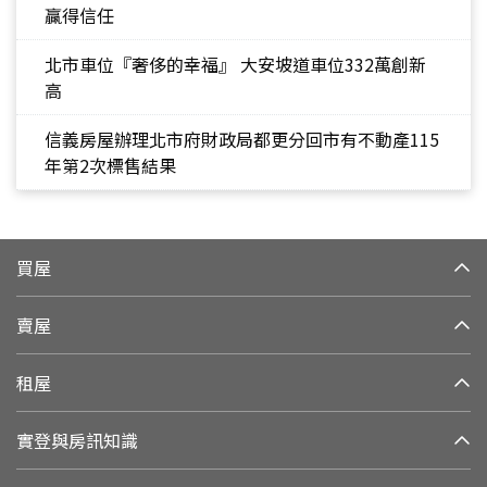
贏得信任
北市車位『奢侈的幸福』 大安坡道車位332萬創新
高
信義房屋辦理北市府財政局都更分回市有不動產115
年第2次標售結果
買屋
賣屋
租屋
實登與房訊知識