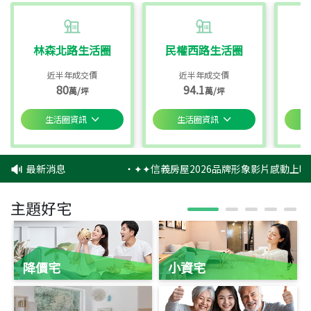
林森北路生活圈
民權西路生活圈
近半年成交價
近半年成交價
80
94.1
萬/坪
萬/坪
生活圈資訊
生活圈資訊
最新消息
‧
✦✦信義房屋2026品牌形象影片感動上映
主題好宅
降價宅
小資宅