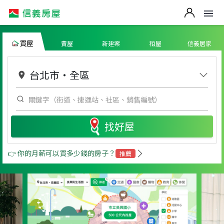
買屋
賣屋
新建案
租屋
信義居家
台北市
・
全區
找好屋
👉 你的月薪可以買多少錢的房子？
推薦