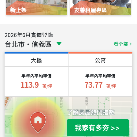
新上架
友善租屋專區
2026
年
6
月實價登錄
台北市
・
信義區
看全部
大樓
公寓
半年內平均單價
半年內平均單價
113.9
73.77
萬/坪
萬/坪