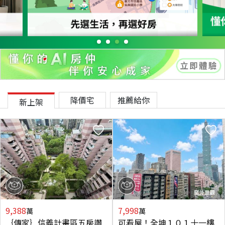
降價宅
推薦給你
新上架
9,388
7,998
萬
萬
｛傳家｝信義計畫區五房讚
可看屋！全坤１０１十一樓