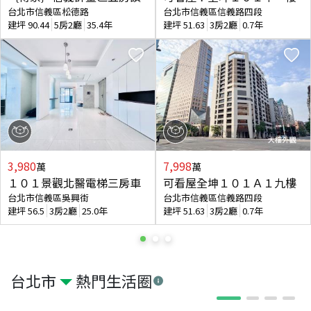
台北市信義區松德路
台北市信義區信義路四段
建坪
90.44
5房2廳
35.4年
建坪
51.63
3房2廳
0.7年
3,980
7,998
萬
萬
１０１景觀北醫電梯三房車
可看屋全坤１０１Ａ１九樓
台北市信義區吳興街
台北市信義區信義路四段
建坪
56.5
3房2廳
25.0年
建坪
51.63
3房2廳
0.7年
台北市
熱門生活圈