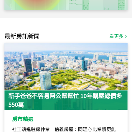
最新房訊新聞
看更多
新手爸爸不容易阿公幫幫忙 10年購屋總價多
550萬
房市精選
社工魂進駐房仲業 信義房屋：同理心比業績更能