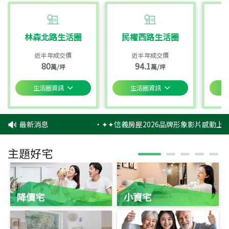
林森北路生活圈
民權西路生活圈
近半年成交價
近半年成交價
80
94.1
萬/坪
萬/坪
生活圈資訊
生活圈資訊
最新消息
‧
✦✦信義房屋2026品牌形象影片感動上映
主題好宅
降價宅
小資宅