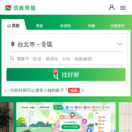
買屋
賣屋
新建案
租屋
信義居家
台北市
・
全區
找好屋
👉 你的月薪可以買多少錢的房子？
推薦