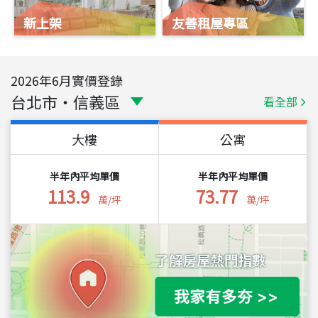
新上架
友善租屋專區
2026
年
6
月實價登錄
台北市
・
信義區
看全部
大樓
公寓
半年內平均單價
半年內平均單價
113.9
73.77
萬/坪
萬/坪