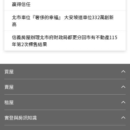
贏得信任
北市車位『奢侈的幸福』 大安坡道車位332萬創新
高
信義房屋辦理北市府財政局都更分回市有不動產115
年第2次標售結果
買屋
賣屋
租屋
實登與房訊知識