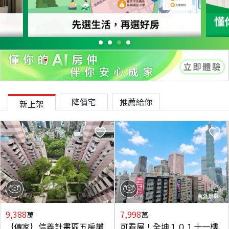
降價宅
推薦給你
新上架
9,388
7,998
萬
萬
｛傳家｝信義計畫區五房讚
可看屋！全坤１０１十一樓