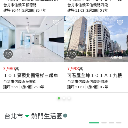
台北市信義區松德路
台北市信義區信義路四段
建坪
90.44
5房2廳
35.4年
建坪
51.63
3房2廳
0.7年
3,980
7,998
萬
萬
１０１景觀北醫電梯三房車
可看屋全坤１０１Ａ１九樓
台北市信義區吳興街
台北市信義區信義路四段
建坪
56.5
3房2廳
25.0年
建坪
51.63
3房2廳
0.7年
台北市
熱門生活圈