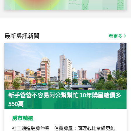
最新房訊新聞
看更多
新手爸爸不容易阿公幫幫忙 10年購屋總價多
550萬
房市精選
社工魂進駐房仲業 信義房屋：同理心比業績更能