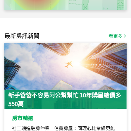
最新房訊新聞
看更多
新手爸爸不容易阿公幫幫忙 10年購屋總價多
550萬
房市精選
社工魂進駐房仲業 信義房屋：同理心比業績更能