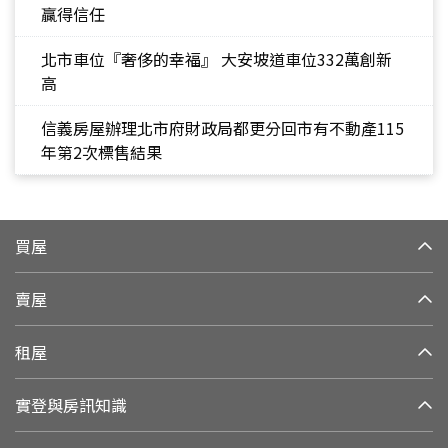
贏得信任
北市車位『奢侈的幸福』 大安坡道車位332萬創新
高
信義房屋辦理北市府財政局都更分回市有不動產115
年第2次標售結果
買屋
賣屋
租屋
實登與房訊知識