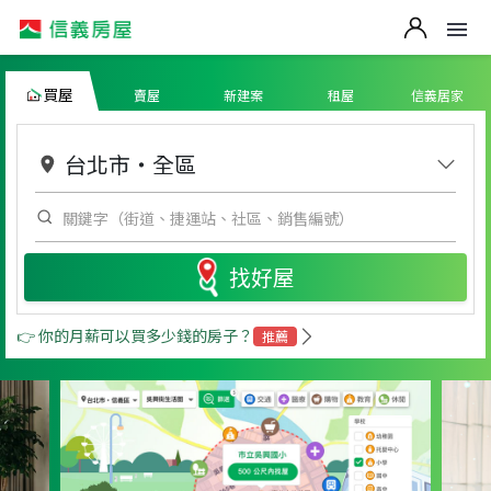
買屋
賣屋
新建案
租屋
信義居家
台北市
・
全區
找好屋
👉 你的月薪可以買多少錢的房子？
推薦