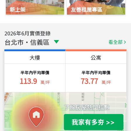
新上架
友善租屋專區
2026
年
6
月實價登錄
台北市
・
信義區
看全部
大樓
公寓
半年內平均單價
半年內平均單價
113.9
73.77
萬/坪
萬/坪