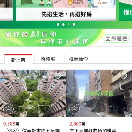
降價宅
推薦給你
新上架
9,388
2,800
萬
萬
｛傳家｝信義計畫區五房讚
方正亮麗靜巷頂加雅寓