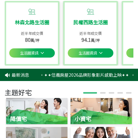
林森北路生活圈
民權西路生活圈
近半年成交價
近半年成交價
80
94.1
萬/坪
萬/坪
生活圈資訊
生活圈資訊
最新消息
‧
✦✦信義房屋2026品牌形象影片感動上映✦✦
‧
信
主題好宅
降價宅
小資宅