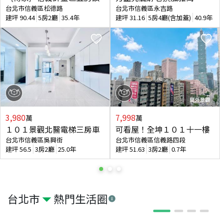
台北市信義區松德路
台北市信義區永吉路
建坪
90.44
5房2廳
35.4年
建坪
31.16
5房4廳(含加蓋)
40.9年
3,980
7,998
萬
萬
１０１景觀北醫電梯三房車
可看屋！全坤１０１十一樓
台北市信義區吳興街
台北市信義區信義路四段
建坪
56.5
3房2廳
25.0年
建坪
51.63
3房2廳
0.7年
台北市
熱門生活圈