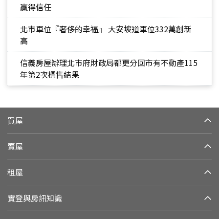
贏得信任
北市車位『奢侈的幸福』 大安坡道車位332萬創新
高
信義房屋辦理北市府財政局都更分回市有不動產115
年第2次標售結果
買屋
賣屋
租屋
實登與房訊知識