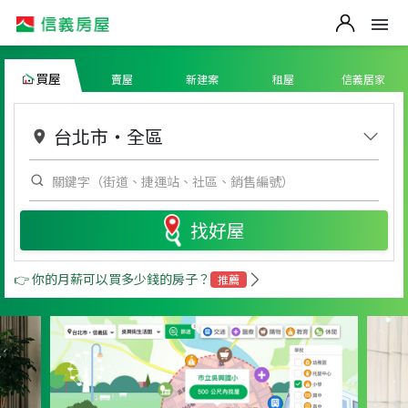
買屋
賣屋
新建案
租屋
信義居家
台北市
・
全區
找好屋
👉 你的月薪可以買多少錢的房子？
推薦