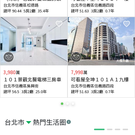
台北市信義區松德路
台北市信義區信義路四段
建坪
90.44
5房2廳
35.4年
建坪
51.63
3房2廳
0.7年
3,980
7,998
萬
萬
１０１景觀北醫電梯三房車
可看屋全坤１０１Ａ１九樓
台北市信義區吳興街
台北市信義區信義路四段
建坪
56.5
3房2廳
25.0年
建坪
51.63
3房2廳
0.7年
台北市
熱門生活圈