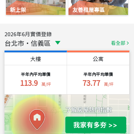
新上架
友善租屋專區
2026
年
6
月實價登錄
台北市
・
信義區
看全部
大樓
公寓
半年內平均單價
半年內平均單價
113.9
73.77
萬/坪
萬/坪