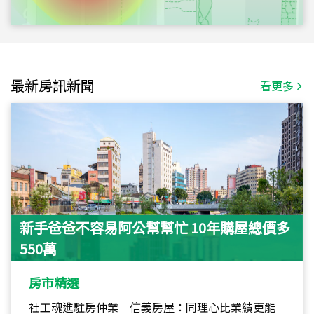
最新房訊新聞
看更多
新手爸爸不容易阿公幫幫忙 10年購屋總價多
550萬
房市精選
社工魂進駐房仲業 信義房屋：同理心比業績更能