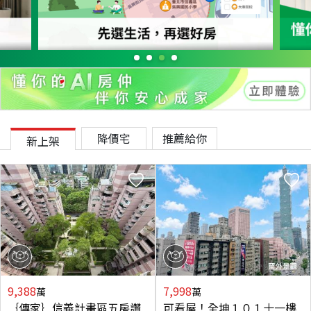
降價宅
推薦給你
新上架
9,388
7,998
萬
萬
｛傳家｝信義計畫區五房讚
可看屋！全坤１０１十一樓