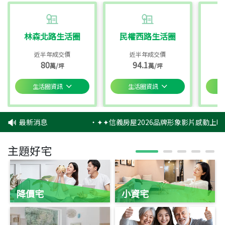
林森北路生活圈
民權西路生活圈
近半年成交價
近半年成交價
80
94.1
萬/坪
萬/坪
生活圈資訊
生活圈資訊
最新消息
‧
✦✦信義房屋2026品牌形象影片感動上映
主題好宅
降價宅
小資宅