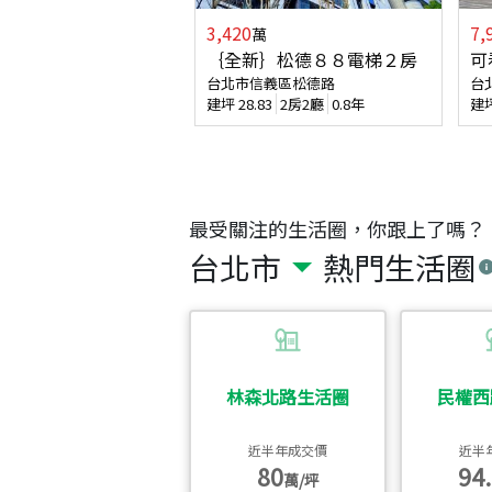
3,420
7,
萬
｛全新｝松德８８電梯２房
可
台北市信義區松德路
台
建坪
28.83
2房2廳
0.8年
建
最受關注的生活圈，你跟上了嗎？
台北市
熱門生活圈
林森北路生活圈
民權西
近半年成交價
近半
80
94.
萬/坪