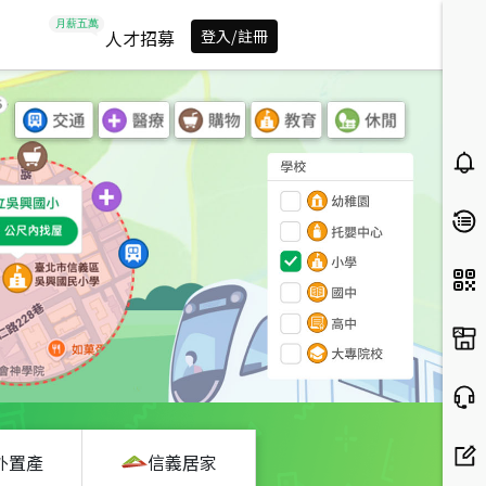
人才招募
登入/註冊
外置產
信義居家