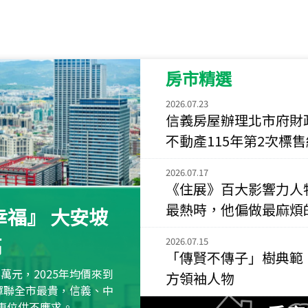
115
年
07
月 成交
菁英典藏
新竹市新竹市慈祥路
房市精選
115
年
07
月 成交
長隄
2026.07.23
新北市永和區環河西
信義房屋辦理北市府財
不動產115年第2次標
115
年
07
月 成交
央央
2026.07.17
新竹縣竹北市高鐵八
《住展》百大影響力人
115
年
07
月 成交
最熱時，他偏做最麻煩
福』 大安坡
小西華
高
台北市內湖區康寧路
2026.07.15
「傳賢不傳子」樹典範
115
年
07
月 成交
萬元，2025年均價來到
方領袖人物
捷豹
元蟬聯全市最貴，信義、中
台北市中山區長春路
區車位供不應求。