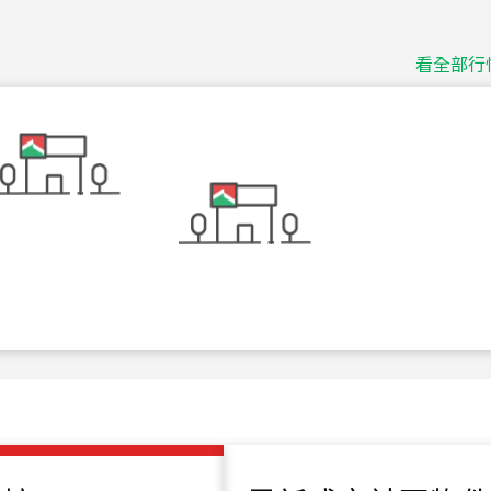
捷豹
台北市中山區長春路
看全部行
115
年
07
月 成交
十泉十美
台北市北投區光明路
115
年
07
月 成交
四維天廈
新竹市新竹市四維路
115
年
07
月 成交
菁英典藏
新竹市新竹市慈祥路
115
年
07
月 成交
長隄
新北市永和區環河西