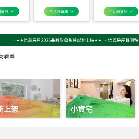
圈資訊
生活圈資訊
生活圈資訊
‧
✦✦信義房屋2026品牌形象影片感動上映✦✦
‧
信義房屋聲明稿－防詐
來看看
新上架
小資宅
115
年
07
月 成交