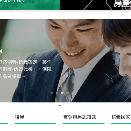
房產
115
年
07
月 成交
十泉十美
台北市北投區光明路
115
年
07
月 成交
四維天廈
新竹市新竹市四維路
115
年
07
月 成交
菁英典藏
新竹市新竹市慈祥路
租屋
實登與房訊知識
信義居家