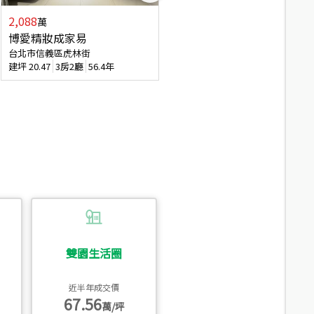
2,088
4,280
萬
萬
博愛精妝成家易
信義陽光自由露臺戶
台北市信義區虎林街
台北市信義區基隆路一段
建坪
20.47
3房2廳
56.4年
建坪
56.15
3房3廳
31.5年
雙園生活圈
近半年成交價
67.56
萬/坪