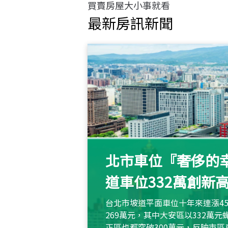
買賣房屋大小事就看
最新房訊新聞
北市車位『奢侈的幸
道車位332萬創新
台北市坡道平面車位十年來連漲45
269萬元，其中大安區以332萬
正區也都突破300萬元，反映市