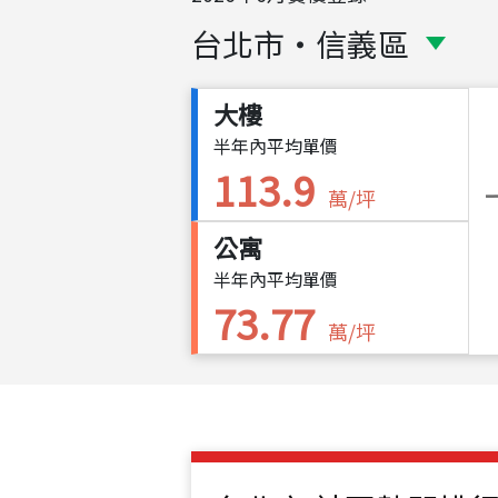
台北市
・
信義區
大樓
半年內平均單價
113.9
萬/坪
公寓
半年內平均單價
73.77
萬/坪