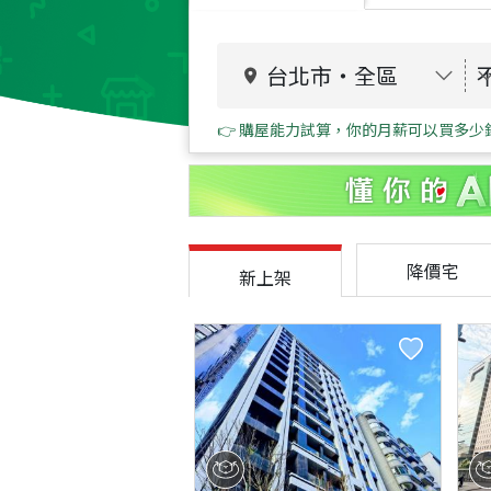
台北市
・
全區
👉 購屋能力試算，你的月薪可以買多少
降價宅
新上架