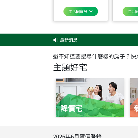
生活圈資訊
生活
最新消息
還不知道要搜尋什麼樣的房子？快
主題好宅
降價宅
2026
年
6
月實價登錄