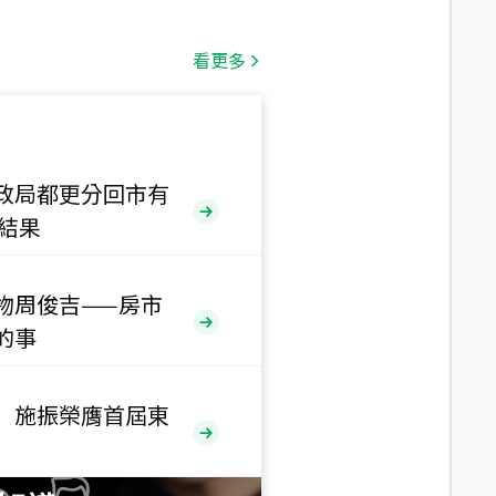
總價
1,808
萬
看更多
總價
530
萬
路二段
政局都更分回市有
售結果
總價
5,800
萬
路
物周俊吉——房市
的事
總價
1,938
萬
三段
 施振榮膺首屆東
總價
1,350
萬