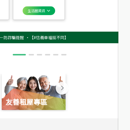
生活圈資訊
騙提醒
‧
【#信義幸福挺不同】用實力，讓升職免抽號碼牌！最新雇主品牌影片
友善租屋專區
新婚起家厝
總價