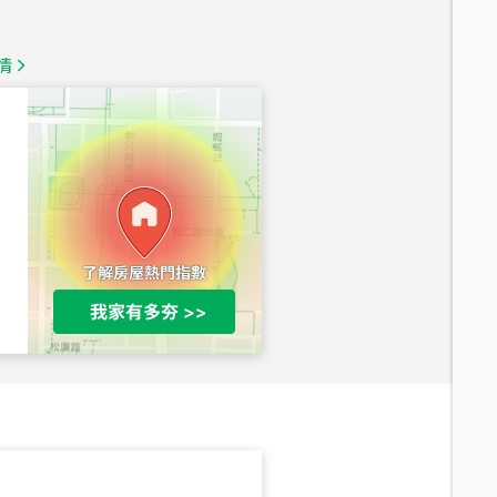
1,350
萬
情
總價
1,020
萬
總價
490
萬
總價
1,808
萬
總價
530
萬
路二段