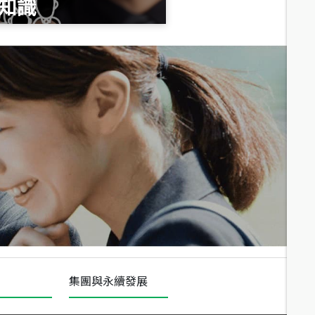
知識
總價
1,020
萬
總價
490
萬
總價
1,808
萬
集團與永續發展