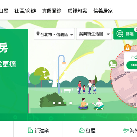
租屋
社區/商辦
實價登錄
房訊知識
信義居家
新建案
租屋
海