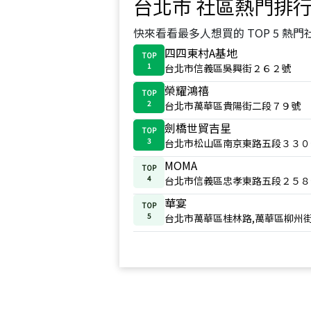
台北市
社區熱門排
快來看看最多人想買的 TOP 5 熱門
四四東村A基地
TOP
1
台北市信義區吳興街２６２號
榮耀鴻禧
TOP
2
台北市萬華區貴陽街二段７９號
劍橋世貿吉星
TOP
3
台北市松山區南京東路五段３３０
MOMA
TOP
4
台北市信義區忠孝東路五段２５８
華宴
TOP
5
台北市萬華區桂林路,萬華區柳州