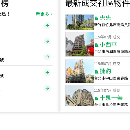
行榜
最新成交社區物件
115
年
07
月 成交
央央
社區！
看更多
新竹縣竹北市高鐵八
115
年
07
月 成交
小西華
台北市內湖區康寧路
115
年
07
月 成交
號
捷豹
台北市中山區長春路
號
115
年
07
月 成交
十泉十美
街
台北市北投區光明路
115
年
07
月 成交
四維天廈
新竹市新竹市四維路