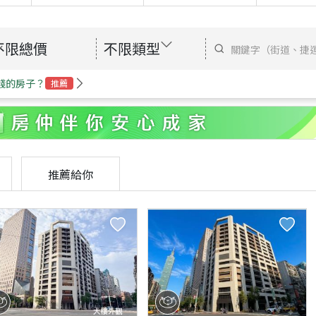
不限總價
不限類型
錢的房子？
推薦
推薦給你