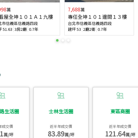
998
7,688
萬
萬
看屋全坤１０１Ａ１九樓
專任全坤１０１邊間１３樓
北市信義區信義路四段
台北市信義區信義路四段
坪
51.63
3房2廳
0.7年
建坪
53
2廳2衛
0.7年
路生活圈
士林生活圈
東區商圈
年成交價
近半年成交價
近半年成交價
1
83.89
121.64
萬/坪
萬/坪
萬/坪