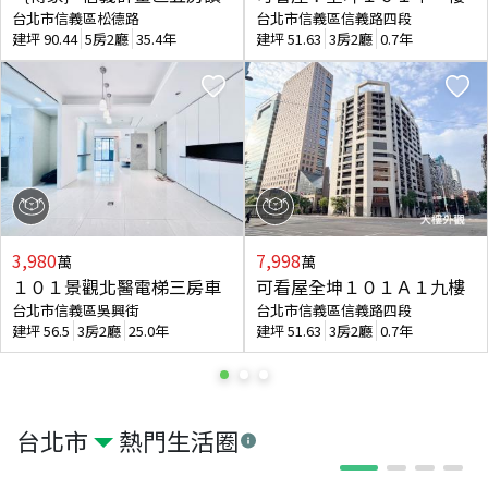
台北市信義區松德路
台北市信義區信義路四段
建坪
90.44
5房2廳
35.4年
建坪
51.63
3房2廳
0.7年
3,980
7,998
萬
萬
１０１景觀北醫電梯三房車
可看屋全坤１０１Ａ１九樓
台北市信義區吳興街
台北市信義區信義路四段
建坪
56.5
3房2廳
25.0年
建坪
51.63
3房2廳
0.7年
台北市
熱門生活圈