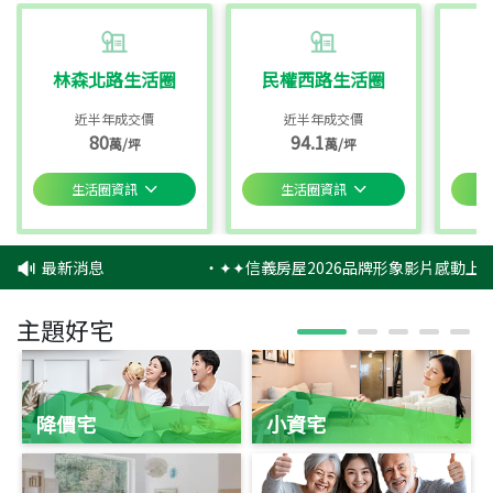
林森北路生活圈
民權西路生活圈
近半年成交價
近半年成交價
80
94.1
萬/坪
萬/坪
生活圈資訊
生活圈資訊
最新消息
‧
✦✦信義房屋2026品牌形象影片感動上映
主題好宅
降價宅
小資宅