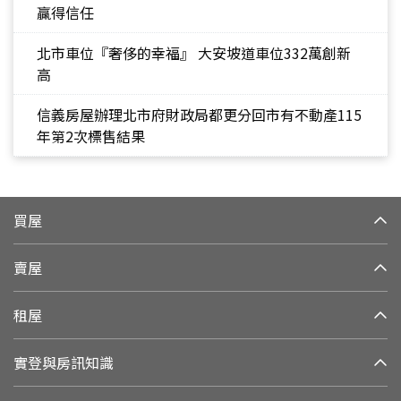
贏得信任
北市車位『奢侈的幸福』 大安坡道車位332萬創新
高
信義房屋辦理北市府財政局都更分回市有不動產115
年第2次標售結果
買屋
賣屋
租屋
實登與房訊知識