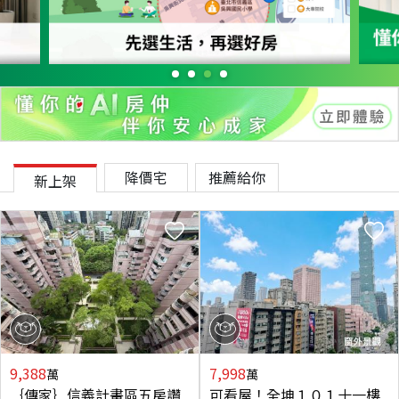
降價宅
推薦給你
新上架
9,388
7,998
萬
萬
｛傳家｝信義計畫區五房讚
可看屋！全坤１０１十一樓