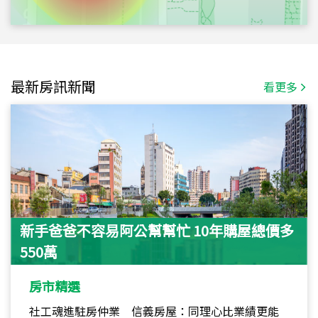
最新房訊新聞
看更多
新手爸爸不容易阿公幫幫忙 10年購屋總價多
550萬
房市精選
社工魂進駐房仲業 信義房屋：同理心比業績更能