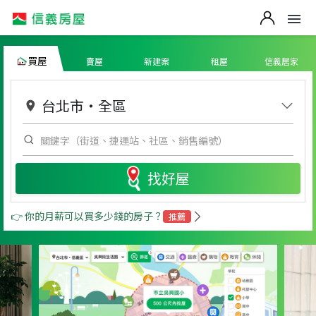
買屋
賣屋
新建案
租屋
信義居家
台北市
・
全區
找好屋
👉 你的月薪可以買多少錢的房子？
推薦