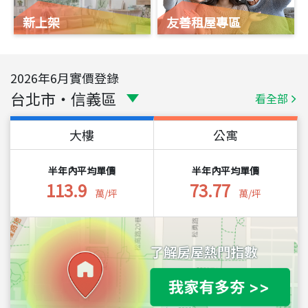
新上架
友善租屋專區
2026
年
6
月實價登錄
台北市
・
信義區
看全部
大樓
公寓
半年內平均單價
半年內平均單價
113.9
73.77
萬/坪
萬/坪