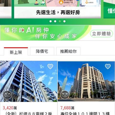
降價宅
推薦給你
新上架
3,420
7,688
萬
萬
｛全新｝松德８８電梯２房
專任全坤１０１邊間１３樓