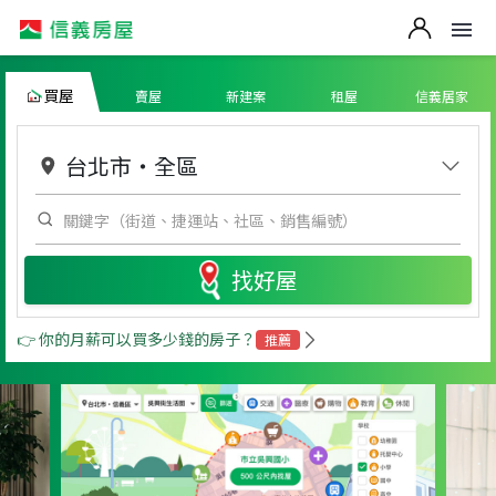
買屋
賣屋
新建案
租屋
信義居家
台北市
・
全區
找好屋
👉 你的月薪可以買多少錢的房子？
推薦