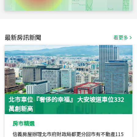
最新房訊新聞
看更多
北市車位『奢侈的幸福』 大安坡道車位332
萬創新高
房市精選
信義房屋辦理北市府財政局都更分回市有不動產115