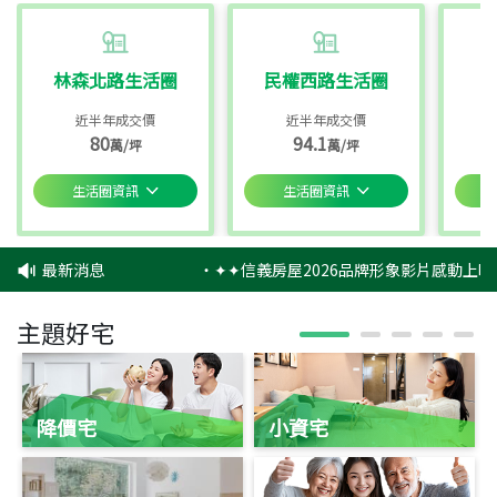
林森北路生活圈
民權西路生活圈
近半年成交價
近半年成交價
80
94.1
萬/坪
萬/坪
生活圈資訊
生活圈資訊
最新消息
‧
✦✦信義房屋2026品牌形象影片感動上映
主題好宅
降價宅
小資宅