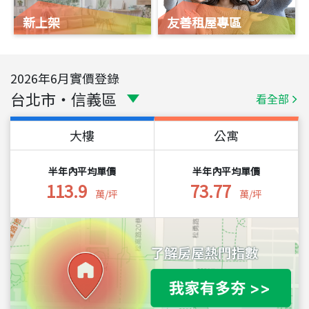
新上架
友善租屋專區
2026
年
6
月實價登錄
台北市
・
信義區
看全部
大樓
公寓
半年內平均單價
半年內平均單價
113.9
73.77
萬/坪
萬/坪