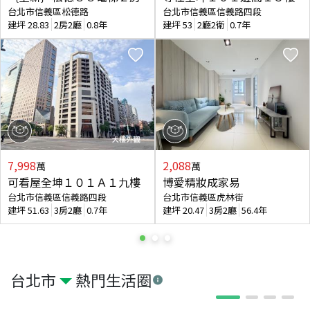
台北市信義區松德路
台北市信義區信義路四段
建坪
28.83
2房2廳
0.8年
建坪
53
2廳2衛
0.7年
7,998
2,088
萬
萬
可看屋全坤１０１Ａ１九樓
博愛精妝成家易
台北市信義區信義路四段
台北市信義區虎林街
建坪
51.63
3房2廳
0.7年
建坪
20.47
3房2廳
56.4年
台北市
熱門生活圈