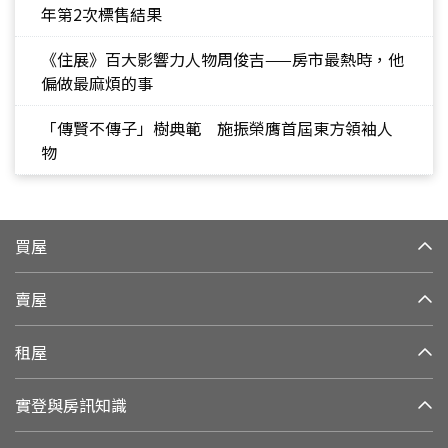
年第2次標售結果
《住展》百大影響力人物周俊吉——房市最熱時，他
偏做最麻煩的事
「傳賢不傳子」樹典範 施振榮膺首屆東方領袖人
物
買屋
賣屋
租屋
實登與房訊知識