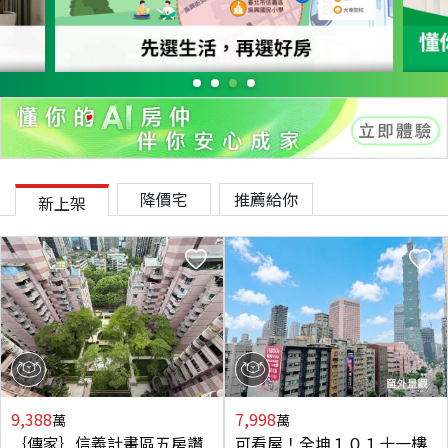
降價宅
推薦給你
新上架
9,388
7,998
萬
萬
｛傳家｝信義計畫區五房讚
可看屋！全坤１０１十一樓