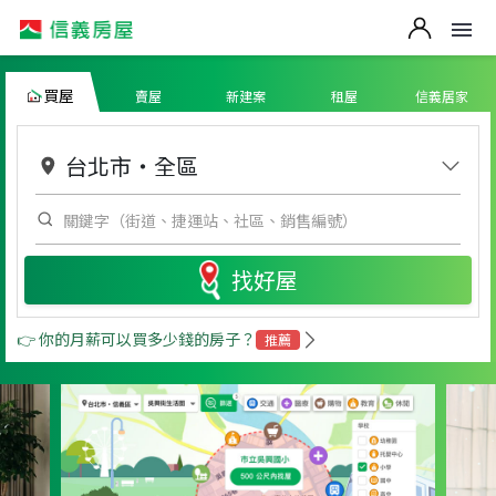
買屋
賣屋
新建案
租屋
信義居家
台北市
・
全區
找好屋
👉 你的月薪可以買多少錢的房子？
推薦