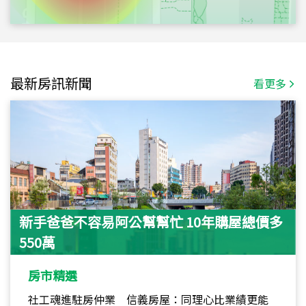
最新房訊新聞
看更多
新手爸爸不容易阿公幫幫忙 10年購屋總價多
550萬
房市精選
社工魂進駐房仲業 信義房屋：同理心比業績更能