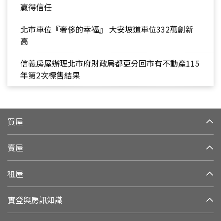
贏得信任
北市車位『奢侈的幸福』 大安坡道車位332萬創新
高
信義房屋辦理北市府財政局都更分回市有不動產115
年第2次標售結果
買屋
賣屋
租屋
實登與房訊知識