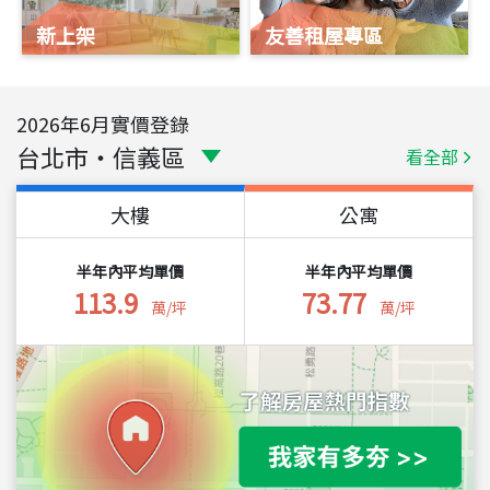
新上架
友善租屋專區
2026
年
6
月實價登錄
台北市
・
信義區
看全部
大樓
公寓
半年內平均單價
半年內平均單價
113.9
73.77
萬/坪
萬/坪