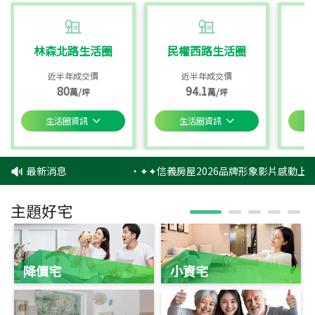
林森北路生活圈
民權西路生活圈
近半年成交價
近半年成交價
80
94.1
萬/坪
萬/坪
生活圈資訊
生活圈資訊
最新消息
‧
✦✦信義房屋2026品牌形象影片感動上映
主題好宅
降價宅
小資宅