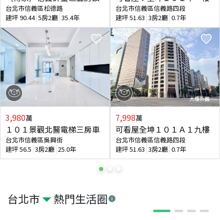
台北市信義區松德路
台北市信義區信義路四段
建坪
90.44
5房2廳
35.4年
建坪
51.63
3房2廳
0.7年
3,980
7,998
萬
萬
１０１景觀北醫電梯三房車
可看屋全坤１０１Ａ１九樓
台北市信義區吳興街
台北市信義區信義路四段
建坪
56.5
3房2廳
25.0年
建坪
51.63
3房2廳
0.7年
台北市
熱門生活圈