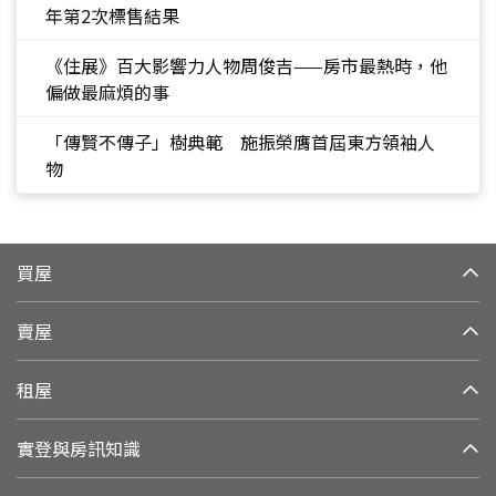
年第2次標售結果
《住展》百大影響力人物周俊吉——房市最熱時，他
偏做最麻煩的事
「傳賢不傳子」樹典範 施振榮膺首屆東方領袖人
物
買屋
賣屋
租屋
實登與房訊知識