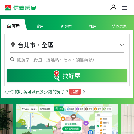
買屋
賣屋
新建案
租屋
信義居家
台北市
・
全區
找好屋
👉 你的月薪可以買多少錢的房子？
推薦