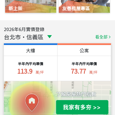
新上架
友善租屋專區
2026
年
6
月實價登錄
台北市
・
信義區
看全部
大樓
公寓
半年內平均單價
半年內平均單價
113.9
73.77
萬/坪
萬/坪