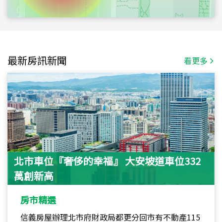
最新房訊新聞
看更多
北市車位『奢侈的幸福』 大安坡道車位332
萬創新高
房市精選
信義房屋辦理北市府財政局都更分回市有不動產115