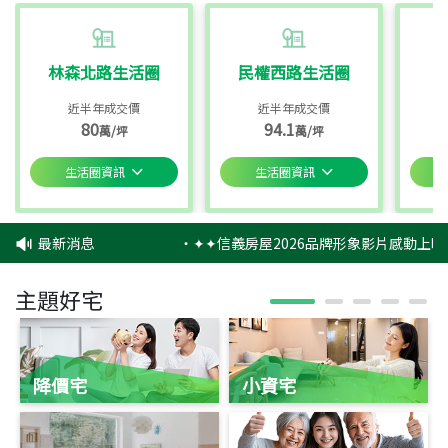
林森北路生活圈
民權西路生活圈
近半年成交價
近半年成交價
80
94.1
萬/坪
萬/坪
生活圈資訊
生活圈資訊
最新消息
‧
✦✦信義房屋2026品牌形象影片感動上映
主題好宅
降價宅
小資宅