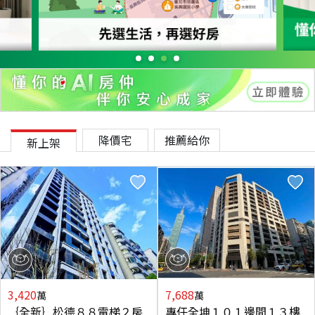
降價宅
推薦給你
新上架
3,420
7,688
萬
萬
｛全新｝松德８８電梯２房
專任全坤１０１邊間１３樓