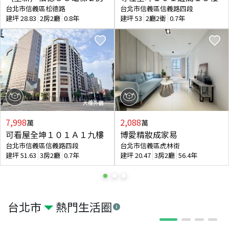
台北市信義區松德路
台北市信義區信義路四段
建坪
28.83
2房2廳
0.8年
建坪
53
2廳2衛
0.7年
7,998
2,088
萬
萬
可看屋全坤１０１Ａ１九樓
博愛精妝成家易
台北市信義區信義路四段
台北市信義區虎林街
建坪
51.63
3房2廳
0.7年
建坪
20.47
3房2廳
56.4年
台北市
熱門生活圈