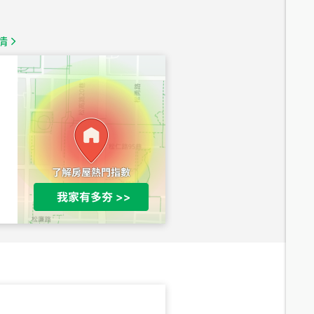
總價
1,350
萬
情
總價
1,020
萬
總價
490
萬
總價
1,808
萬
總價
530
萬
路二段