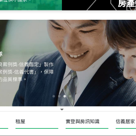
房產
115
年
07
月 成交
十泉十美
台北市北投區光明路
115
年
07
月 成交
四維天廈
新竹市新竹市四維路
115
年
07
月 成交
菁英典藏
新竹市新竹市慈祥路
租屋
實登與房訊知識
信義居家