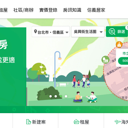
租屋
社區/商辦
實價登錄
房訊知識
信義居家
新建案
租屋
海