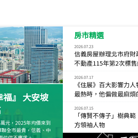
115
年
07
月 成交
菁英典藏
新竹市新竹市慈祥路
房市精選
115
年
07
月 成交
長隄
2026.07.23
新北市永和區環河西
信義房屋辦理北市府財
不動產115年第2次標
115
年
07
月 成交
央央
2026.07.17
新竹縣竹北市高鐵八
《住展》百大影響力人
最熱時，他偏做最麻煩
115
年
07
月 成交
福』 大安坡
小西華
高
2026.07.15
台北市內湖區康寧路
「傳賢不傳子」樹典範
115
年
07
月 成交
萬元，2025年均價來到
方領袖人物
捷豹
元蟬聯全市最貴，信義、中
台北市中山區長春路
區車位供不應求。