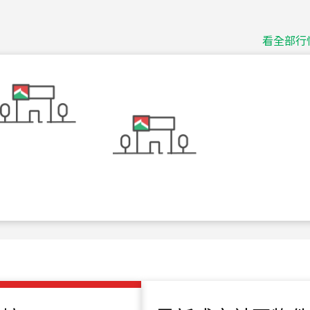
115
年
07
月 成交
捷豹
台北市中山區長春路
看全部行
115
年
07
月 成交
十泉十美
台北市北投區光明路
115
年
07
月 成交
四維天廈
新竹市新竹市四維路
115
年
07
月 成交
菁英典藏
新竹市新竹市慈祥路
115
年
07
月 成交
長隄
新北市永和區環河西