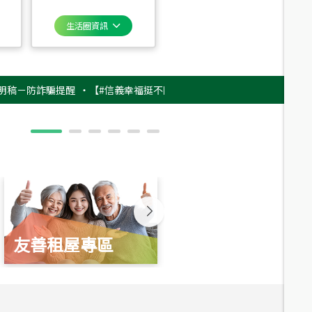
生活圈資訊
防詐騙提醒
‧
【#信義幸福挺不同】用實力，讓升職免抽號碼牌！最新雇主品牌
友善租屋專區
新婚起家厝