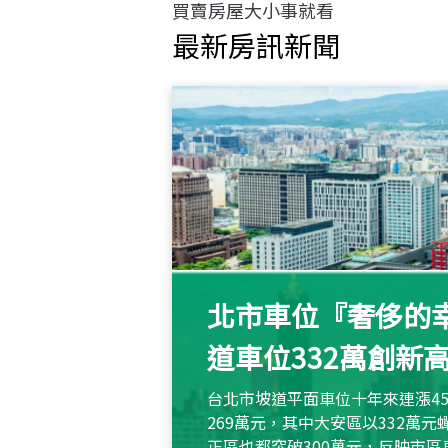
買賣房屋大小事就看
最新房訊新聞
北市車位『奢侈的幸
道車位332萬創新
台北市坡道平面車位十年來連漲45
269萬元，其中大安區以332萬
正區也都突破300萬元，反映市