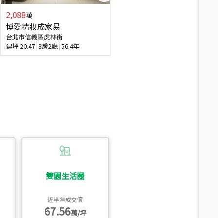
2,088
4,280
萬
萬
博愛精妝成家易
信義陽光自由露臺戶
台北市信義區虎林街
台北市信義區基隆路一段
建坪
20.47
3房2廳
56.4年
建坪
56.15
3房3廳
31.5年
雙園生活圈
近半年成交價
67.56
萬/坪