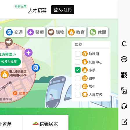
人才招募
登入/註冊
外置產
信義居家