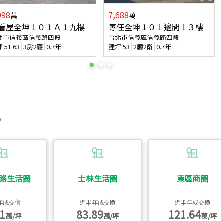
998
7,688
萬
萬
看屋全坤１０１Ａ１九樓
專任全坤１０１邊間１３樓
北市信義區信義路四段
台北市信義區信義路四段
坪
51.63
3房2廳
0.7年
建坪
53
2廳2衛
0.7年
路生活圈
士林生活圈
東區商圈
年成交價
近半年成交價
近半年成交價
1
83.89
121.64
萬/坪
萬/坪
萬/坪