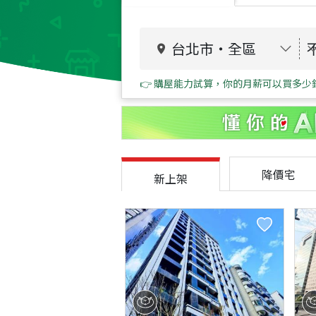
台北市
・
全區
👉 購屋能力試算，你的月薪可以買多少
降價宅
新上架