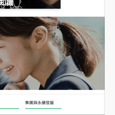
知識
總價
1,020
萬
總價
490
萬
總價
1,808
萬
集團與永續發展