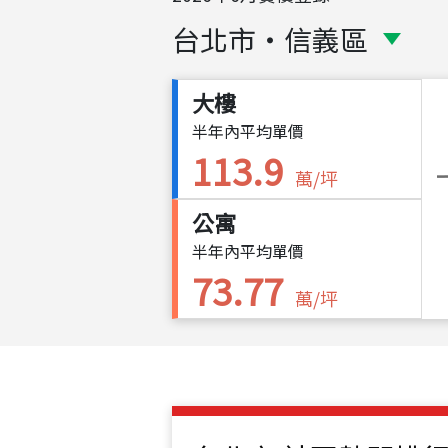
台北市
・
信義區
大樓
半年內平均單價
113.9
萬/坪
公寓
半年內平均單價
73.77
萬/坪