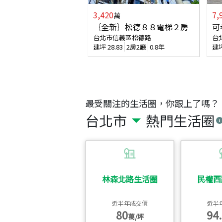
3,420
7,
萬
｛全新｝松德８８電梯２房
可
台北市信義區松德路
台
建坪
28.83
2房2廳
0.8年
建
最受關注的生活圈，你跟上了嗎？
台北市
熱門生活圈
林森北路生活圈
民權西
近半年成交價
近半
80
94.
萬/坪