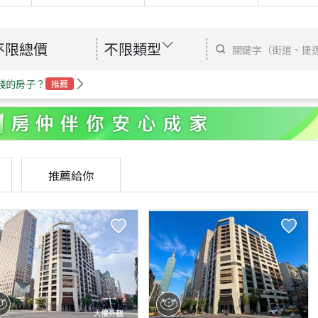
不限總價
不限類型
錢的房子？
推薦
推薦給你