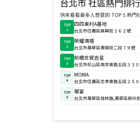
台北市
社區熱門排
快來看看最多人想買的 TOP 5 熱門
四四東村A基地
TOP
1
台北市信義區吳興街２６２號
榮耀鴻禧
TOP
2
台北市萬華區貴陽街二段７９號
劍橋世貿吉星
TOP
3
台北市松山區南京東路五段３３０
MOMA
TOP
4
台北市信義區忠孝東路五段２５８
華宴
TOP
5
台北市萬華區桂林路,萬華區柳州