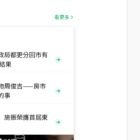
總價
1,808
萬
看更多
總價
530
萬
路二段
政局都更分回市有
售結果
總價
5,800
萬
路
物周俊吉——房市
的事
總價
1,938
萬
三段
 施振榮膺首屆東
總價
1,350
萬