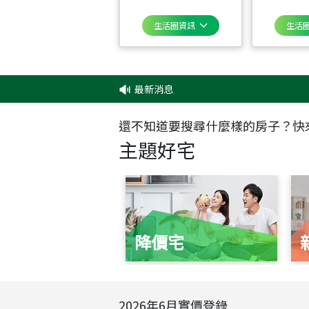
生活圈資訊
生活
最新消息
還不知道要搜尋什麼樣的房子？快
主題好宅
降價宅
2026
年
6
月實價登錄