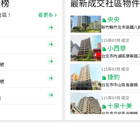
行榜
最新成交社區物件
115
年
07
月 成交
央央
社區！
看更多
新竹縣竹北市高鐵八
115
年
07
月 成交
小西華
台北市內湖區康寧路
115
年
07
月 成交
號
捷豹
台北市中山區長春路
號
115
年
07
月 成交
十泉十美
街
台北市北投區光明路
115
年
07
月 成交
四維天廈
新竹市新竹市四維路