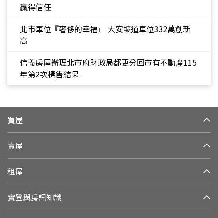
贏得信任
北市車位『奢侈的幸福』 大安坡道車位332萬創新
高
信義房屋辦理北市府財政局都更分回市有不動產115
年第2次標售結果
買屋
賣屋
租屋
實登與房訊知識