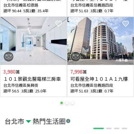
台北市信義區松德路
台北市信義區信義路四段
建坪
90.44
5房2廳
35.4年
建坪
51.63
3房2廳
0.7年
3,980
7,998
萬
萬
１０１景觀北醫電梯三房車
可看屋全坤１０１Ａ１九樓
台北市信義區吳興街
台北市信義區信義路四段
建坪
56.5
3房2廳
25.0年
建坪
51.63
3房2廳
0.7年
台北市
熱門生活圈