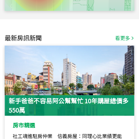
最新房訊新聞
看更多
新手爸爸不容易阿公幫幫忙 10年購屋總價多
550萬
房市精選
社工魂進駐房仲業 信義房屋：同理心比業績更能