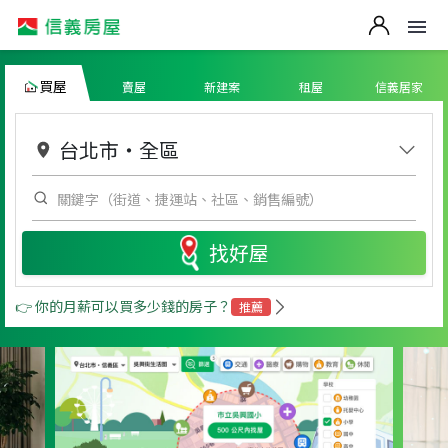
買屋
賣屋
新建案
租屋
信義居家
台北市
・
全區
找好屋
👉 你的月薪可以買多少錢的房子？
推薦