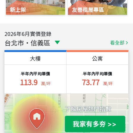
新上架
友善租屋專區
2026
年
6
月實價登錄
台北市
・
信義區
看全部
大樓
公寓
半年內平均單價
半年內平均單價
113.9
73.77
萬/坪
萬/坪