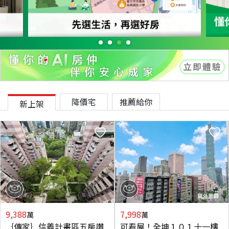
降價宅
推薦給你
新上架
9,388
7,998
萬
萬
｛傳家｝信義計畫區五房讚
可看屋！全坤１０１十一樓