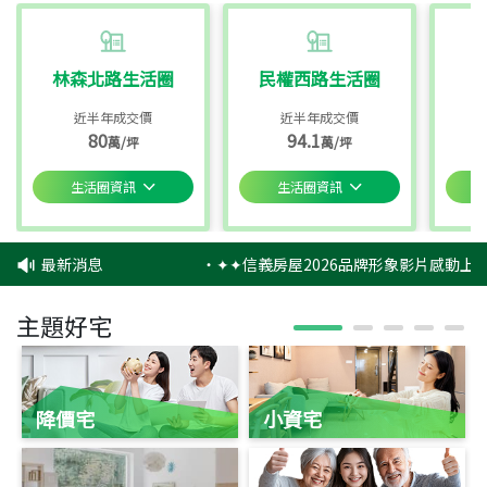
林森北路生活圈
民權西路生活圈
近半年成交價
近半年成交價
80
94.1
萬/坪
萬/坪
生活圈資訊
生活圈資訊
最新消息
‧
✦✦信義房屋2026品牌形象影片感動上映
主題好宅
降價宅
小資宅