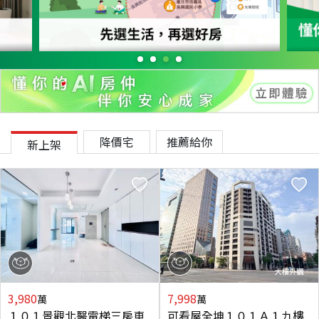
降價宅
推薦給你
新上架
3,980
7,998
萬
萬
１０１景觀北醫電梯三房車
可看屋全坤１０１Ａ１九樓