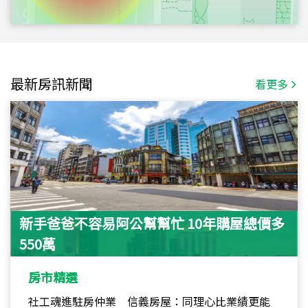
最新房訊新聞
看更多
新手爸爸不容易阿公幫幫忙 10年購屋總價多
550萬
房市精選
社工魂進駐房仲業 信義房屋：同理心比業績更能