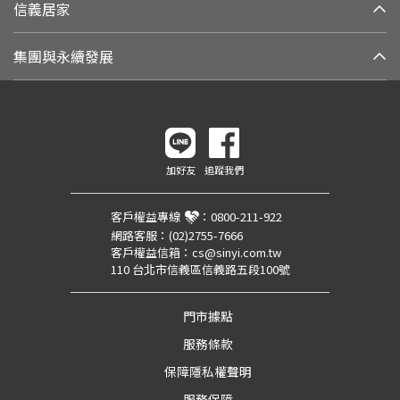
信義居家
集團與永續發展
加好友
追蹤我們
客戶權益專線
：
0800-211-922
網路客服：
(02)2755-7666
客戶權益信箱：
cs@sinyi.com.tw
110 台北市信義區信義路五段100號
門市據點
服務條款
保障隱私權聲明
服務保障