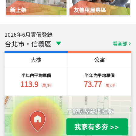
新上架
友善租屋專區
2026
年
6
月實價登錄
台北市
・
信義區
看全部
大樓
公寓
半年內平均單價
半年內平均單價
113.9
73.77
萬/坪
萬/坪