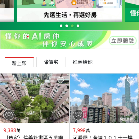
降價宅
推薦給你
新上架
9,388
7,998
萬
萬
｛傳家｝信義計畫區五房讚
可看屋！全坤１０１十一樓