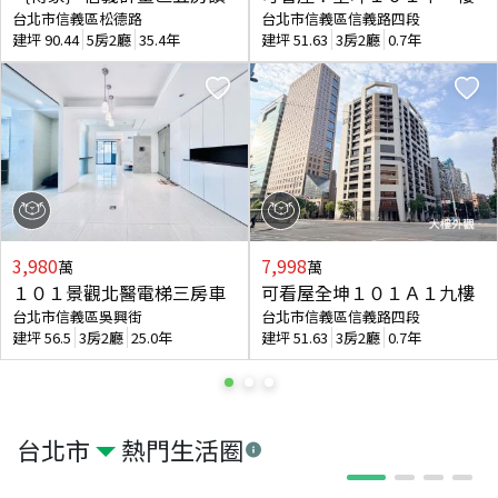
台北市信義區松德路
台北市信義區信義路四段
建坪
90.44
5房2廳
35.4年
建坪
51.63
3房2廳
0.7年
3,980
7,998
萬
萬
１０１景觀北醫電梯三房車
可看屋全坤１０１Ａ１九樓
台北市信義區吳興街
台北市信義區信義路四段
建坪
56.5
3房2廳
25.0年
建坪
51.63
3房2廳
0.7年
台北市
熱門生活圈