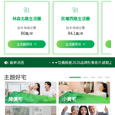
林森北路生活圈
民權西路生活圈
近半年成交價
近半年成交價
80
94.1
萬/坪
萬/坪
生活圈資訊
生活圈資訊
最新消息
‧
✦✦信義房屋2026品牌形象影片感動上映
主題好宅
降價宅
小資宅