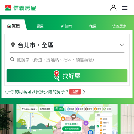
買屋
賣屋
新建案
租屋
信義居家
台北市
・
全區
找好屋
👉 你的月薪可以買多少錢的房子？
推薦