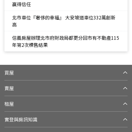
贏得信任
北市車位『奢侈的幸福』 大安坡道車位332萬創新
高
信義房屋辦理北市府財政局都更分回市有不動產115
年第2次標售結果
買屋
賣屋
租屋
實登與房訊知識