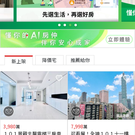
降價宅
推薦給你
新上架
3,980
7,998
萬
萬
１０１景觀北醫電梯三房車
可看屋！全坤１０１十一樓