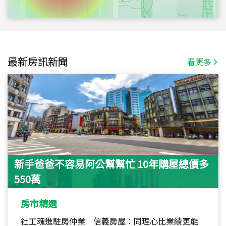
最新房訊新聞
看更多
新手爸爸不容易阿公幫幫忙 10年購屋總價多
550萬
房市精選
社工魂進駐房仲業 信義房屋：同理心比業績更能