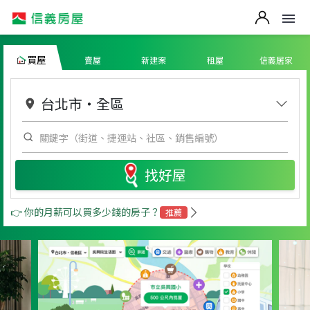
買屋
賣屋
新建案
租屋
信義居家
台北市
・
全區
找好屋
👉 你的月薪可以買多少錢的房子？
推薦