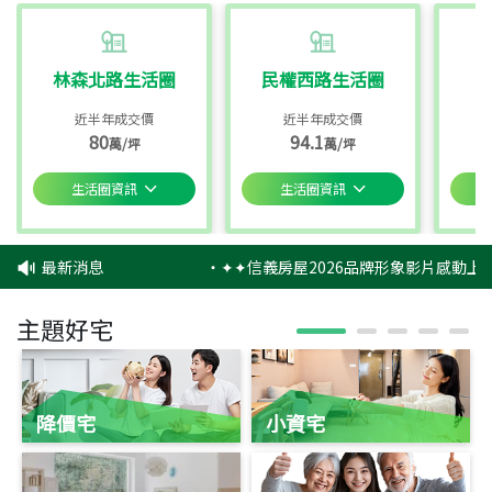
林森北路生活圈
民權西路生活圈
近半年成交價
近半年成交價
80
94.1
萬/坪
萬/坪
生活圈資訊
生活圈資訊
最新消息
‧
✦✦信義房屋2026品牌形象影片感動上映
主題好宅
降價宅
小資宅