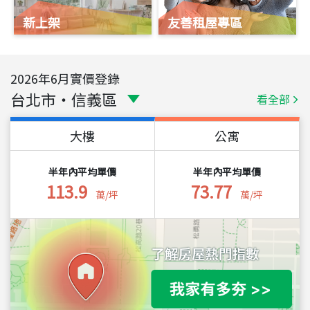
新上架
友善租屋專區
2026
年
6
月實價登錄
台北市
・
信義區
看全部
大樓
公寓
半年內平均單價
半年內平均單價
113.9
73.77
萬/坪
萬/坪