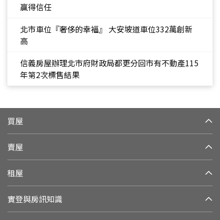
贏得信任
北市車位『奢侈的幸福』 大安坡道車位332萬創新
高
信義房屋辦理北市府財政局都更分回市有不動產115
年第2次標售結果
買屋
賣屋
租屋
實登與房訊知識