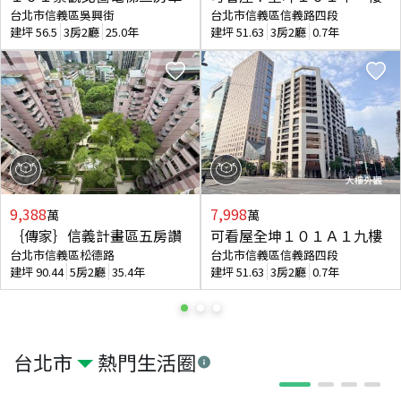
台北市信義區吳興街
台北市信義區信義路四段
建坪
56.5
3房2廳
25.0年
建坪
51.63
3房2廳
0.7年
9,388
7,998
萬
萬
｛傳家｝信義計畫區五房讚
可看屋全坤１０１Ａ１九樓
台北市信義區松德路
台北市信義區信義路四段
建坪
90.44
5房2廳
35.4年
建坪
51.63
3房2廳
0.7年
台北市
熱門生活圈