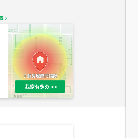
1,350
萬
情
總價
1,020
萬
總價
490
萬
總價
1,808
萬
總價
530
萬
路二段