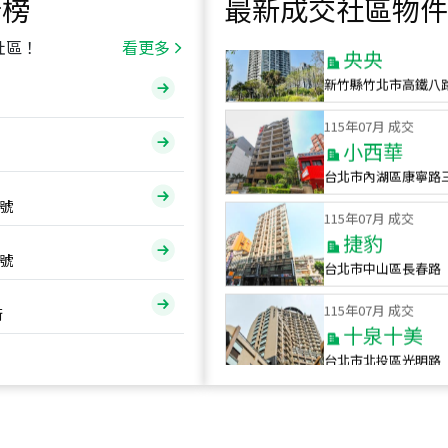
行榜
最新成交社區物件
115
年
07
月 成交
央央
社區！
看更多
新竹縣竹北市高鐵八
115
年
07
月 成交
小西華
台北市內湖區康寧路
115
年
07
月 成交
號
捷豹
台北市中山區長春路
號
115
年
07
月 成交
十泉十美
街
台北市北投區光明路
115
年
07
月 成交
四維天廈
新竹市新竹市四維路