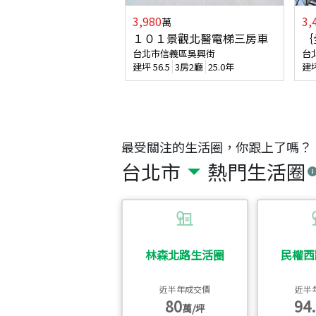
3,980
3,
萬
１０１景觀北醫電梯三房車
｛
台北市信義區吳興街
台
建坪
56.5
3房2廳
25.0年
建
最受關注的生活圈，你跟上了嗎？
台北市
熱門生活圈
林森北路生活圈
民權西
近半年成交價
近半
80
94.
萬/坪