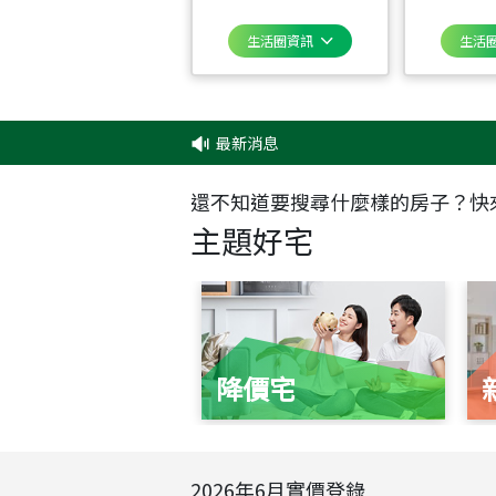
生活圈資訊
生活
最新消息
還不知道要搜尋什麼樣的房子？快
主題好宅
降價宅
2026
年
6
月實價登錄