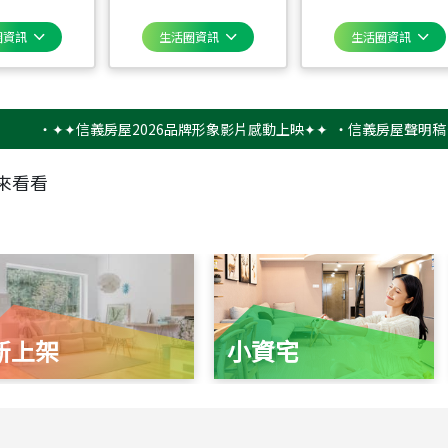
圈資訊
生活圈資訊
生活圈資訊
‧
✦✦信義房屋2026品牌形象影片感動上映✦✦
‧
信義房屋聲明稿－防詐
來看看
新上架
小資宅
115
年
07
月 成交