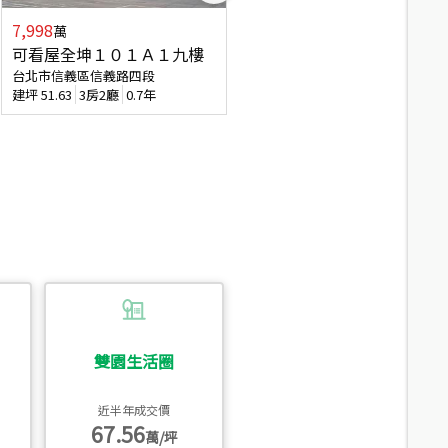
7,998
7,688
萬
萬
可看屋全坤１０１Ａ１九樓
專任全坤１０１邊間１３樓
台北市信義區信義路四段
台北市信義區信義路四段
建坪
51.63
3房2廳
0.7年
建坪
53
2廳2衛
0.7年
雙園生活圈
近半年成交價
67.56
萬/坪