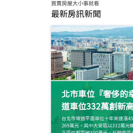
買賣房屋大小事就看
最新房訊新聞
北市車位『奢侈的幸
道車位332萬創新
台北市坡道平面車位十年來連漲45
269萬元，其中大安區以332萬
正區也都突破300萬元，反映市