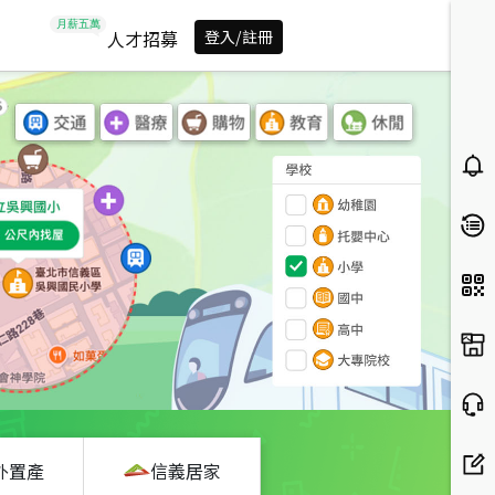
人才招募
登入/註冊
外置產
信義居家