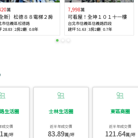
420
7,998
萬
萬
全新｝松德８８電梯２房
可看屋！全坤１０１十一樓
北市信義區松德路
台北市信義區信義路四段
坪
28.83
2房2廳
0.8年
建坪
51.63
3房2廳
0.7年
路生活圈
士林生活圈
東區商圈
年成交價
近半年成交價
近半年成交價
1
83.89
121.64
萬/坪
萬/坪
萬/坪