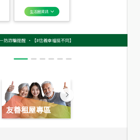
生活圈資訊
騙提醒
‧
【#信義幸福挺不同】用實力，讓升職免抽號碼牌！最新雇主品牌影片
友善租屋專區
新婚起家厝
總價