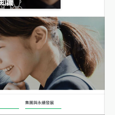
知識
總價
1,020
萬
總價
490
萬
總價
1,808
萬
集團與永續發展