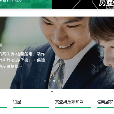
房產
115
年
07
月 成交
十泉十美
台北市北投區光明路
115
年
07
月 成交
四維天廈
新竹市新竹市四維路
115
年
07
月 成交
菁英典藏
新竹市新竹市慈祥路
租屋
實登與房訊知識
信義居家