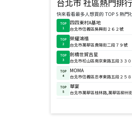
台北市
社區熱門排
快來看看最多人想買的 TOP 5 熱門
四四東村A基地
TOP
1
台北市信義區吳興街２６２號
榮耀鴻禧
TOP
2
台北市萬華區貴陽街二段７９號
劍橋世貿吉星
TOP
3
台北市松山區南京東路五段３３０
MOMA
TOP
4
台北市信義區忠孝東路五段２５８
華宴
TOP
5
台北市萬華區桂林路,萬華區柳州