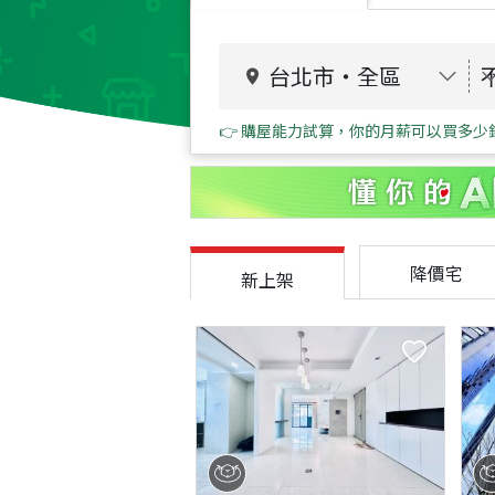
台北市
・
全區
👉 購屋能力試算，你的月薪可以買多少
降價宅
新上架