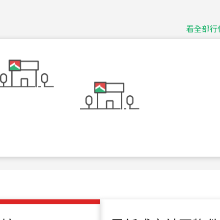
捷豹
台北市中山區長春路
看全部行
115
年
07
月 成交
十泉十美
台北市北投區光明路
115
年
07
月 成交
四維天廈
新竹市新竹市四維路
115
年
07
月 成交
菁英典藏
新竹市新竹市慈祥路
115
年
07
月 成交
長隄
新北市永和區環河西