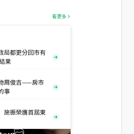
總價
1,808
萬
看更多
總價
530
萬
路二段
政局都更分回市有
售結果
總價
5,800
萬
路
物周俊吉——房市
的事
總價
1,938
萬
三段
 施振榮膺首屆東
總價
1,350
萬