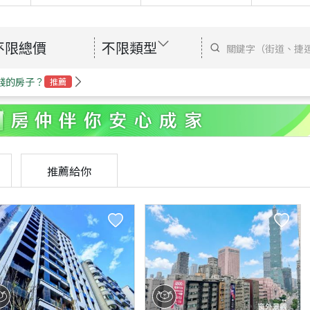
不限總價
不限類型
錢的房子？
推薦
推薦給你