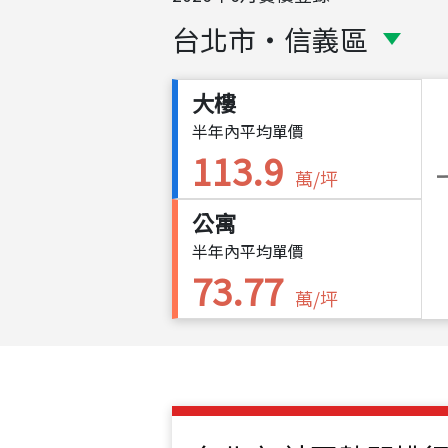
台北市
・
信義區
大樓
半年內平均單價
113.9
萬/坪
公寓
半年內平均單價
73.77
萬/坪