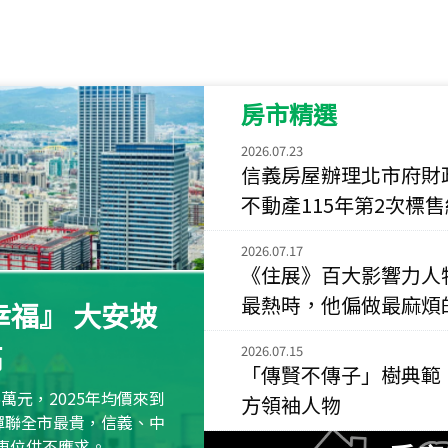
115
年
07
月 成交
菁英典藏
新竹市新竹市慈祥路
房市精選
115
年
07
月 成交
長隄
2026.07.23
新北市永和區環河西
信義房屋辦理北市府財
不動產115年第2次標
115
年
07
月 成交
央央
2026.07.17
新竹縣竹北市高鐵八
《住展》百大影響力人
115
年
07
月 成交
最熱時，他偏做最麻煩
福』 大安坡
小西華
高
台北市內湖區康寧路
2026.07.15
「傳賢不傳子」樹典範
115
年
07
月 成交
萬元，2025年均價來到
方領袖人物
捷豹
元蟬聯全市最貴，信義、中
台北市中山區長春路
區車位供不應求。