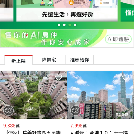
降價宅
推薦給你
新上架
9,388
7,998
萬
萬
｛傳家｝信義計畫區五房讚
可看屋！全坤１０１十一樓