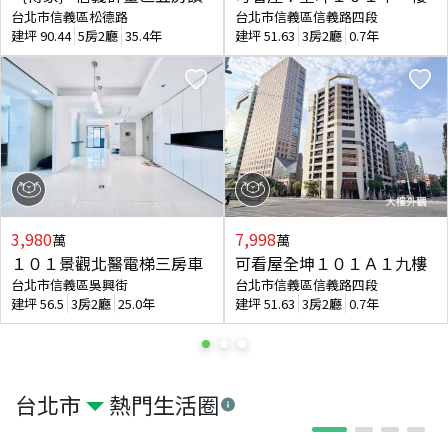
台北市信義區松德路
台北市信義區信義路四段
建坪
90.44
5房2廳
35.4年
建坪
51.63
3房2廳
0.7年
3,980
7,998
萬
萬
１０１景觀北醫電梯三房車
可看屋全坤１０１Ａ１九樓
台北市信義區吳興街
台北市信義區信義路四段
建坪
56.5
3房2廳
25.0年
建坪
51.63
3房2廳
0.7年
台北市
熱門生活圈