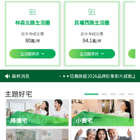
林森北路生活圈
民權西路生活圈
近半年成交價
近半年成交價
80
94.1
萬/坪
萬/坪
生活圈資訊
生活圈資訊
最新消息
‧
✦✦信義房屋2026品牌形象影片感動上映
主題好宅
降價宅
小資宅