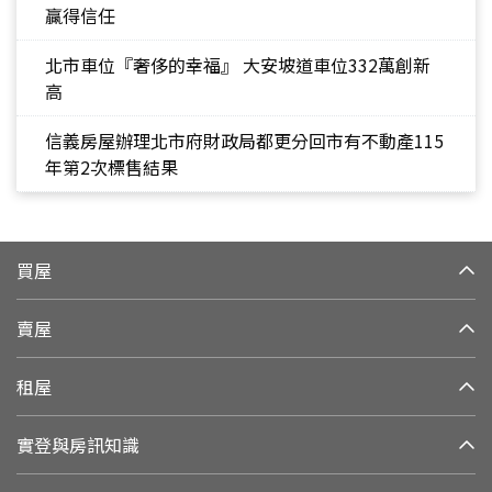
贏得信任
北市車位『奢侈的幸福』 大安坡道車位332萬創新
高
信義房屋辦理北市府財政局都更分回市有不動產115
年第2次標售結果
買屋
賣屋
租屋
實登與房訊知識