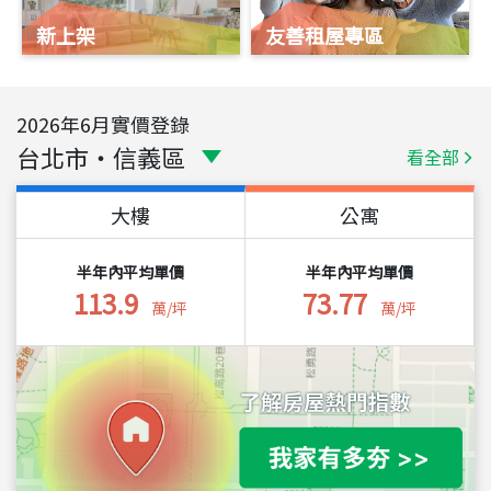
新上架
友善租屋專區
2026
年
6
月實價登錄
台北市
・
信義區
看全部
大樓
公寓
半年內平均單價
半年內平均單價
113.9
73.77
萬/坪
萬/坪