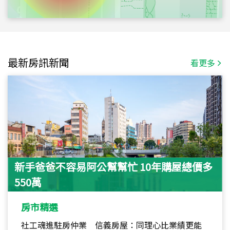
最新房訊新聞
看更多
新手爸爸不容易阿公幫幫忙 10年購屋總價多
550萬
房市精選
社工魂進駐房仲業 信義房屋：同理心比業績更能