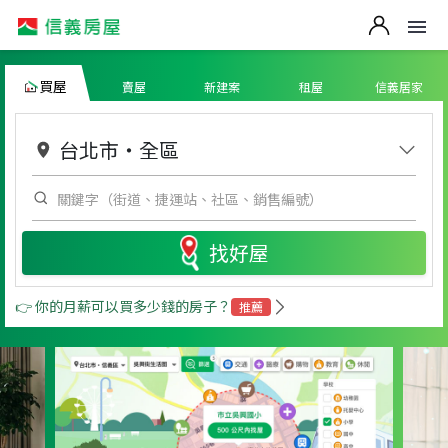
買屋
賣屋
新建案
租屋
信義居家
台北市
・
全區
找好屋
👉 你的月薪可以買多少錢的房子？
推薦